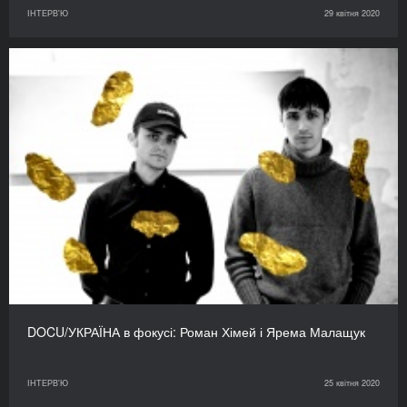
ІНТЕРВ'Ю
29 квітня 2020
DOCU/УКРАЇНА в фокусі: Роман Хімей і Ярема Малащук
ІНТЕРВ'Ю
25 квітня 2020