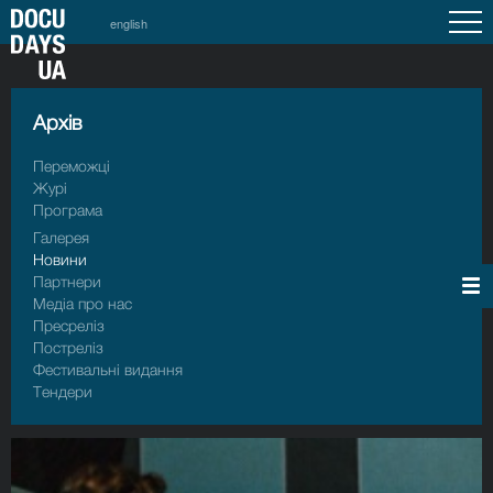
english
Архiв
Переможці
Журі
Програма
Галерея
Новини
Партнери
Медіа про нас
Пресрелiз
Пострелiз
Фестивальні видання
Тендери