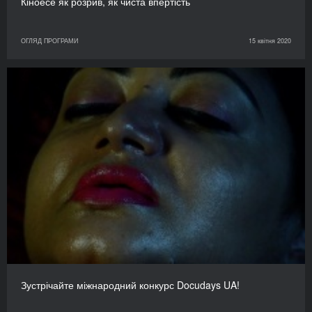
Кіноесе як розрив, як чиста впертість
ОГЛЯД ПРОГРАМИ
15 квітня 2020
Зустрічайте міжнародний конкурс Docudays UA!