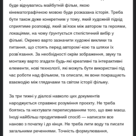
буде відчуватись майбутній фільм, якою
кінематографічною мовою буде розказана історія. Треба
бути також дуже конкретним у тому, який художній підхід
сприятиме розповіді, який зв’язок між автором та героями,
локаціями, на чому ґрунтується стилістичний вибір у
фільмі. Окремо варто зазначити художні виклики та
питання, що стоять перед автором/-кою та шляхи їх
розв’язання. За необхідності окрім зображення, звуку та
монтажу варто згадати будь-які креативні та інтерактивні
елементи, нові технології, які можуть бути використані під
час роботи над фільмом, та описати, як вони покращують
взаємодію між глядачами та світом історії фільму.
За три тижні у діалозі навколо цих документів
народжується справжнє розуміння проєкту. Не треба
боятись та нехтувати переписуванням того, що вже маєш.
Іноді найбільш продуктивний спосіб — написати все
наново з початку і до кінця. Не треба лити воду та писати
загальними реченнями. Точність формулювання,