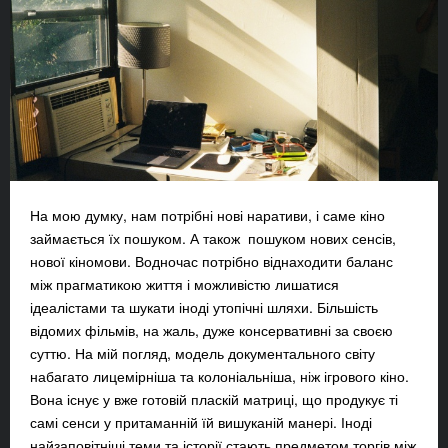
На мою думку, нам потрібні нові наративи, і саме кіно
займається їх пошуком. А також пошуком нових сенсів,
нової кіномови. Водночас потрібно віднаходити баланс
між прагматикою життя і можливістю лишатися
ідеалістами та шукати іноді утопічні шляхи. Більшість
відомих фільмів, на жаль, дуже консервативні за своєю
суттю. На мій погляд, модель документального світу
набагато лицемірніша та колоніальніша, ніж ігрового кіно.
Вона існує у вже готовій пласкій матриці, що продукує ті
самі сенси у притаманній їй вишуканій манері. Іноді
найзаповітніші теми та історії стають предметом торгів між