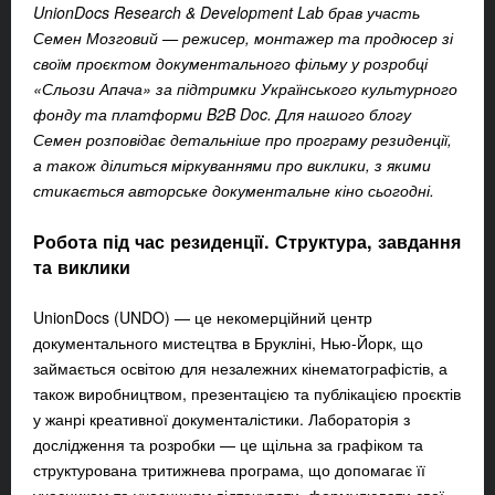
UnionDocs Research & Development Lab брав участь
Семен Мозговий — режисер, монтажер та продюсер зі
своїм проєктом документального фільму у розробці
«Сльози Апача» за підтримки Українського культурного
фонду та платформи B2B Doc. Для нашого блогу
Семен розповідає детальніше про програму резиденції,
а також ділиться міркуваннями про виклики, з якими
стикається авторське документальне кіно сьогодні.
Робота під час резиденції. Структура, завдання
та виклики
UnionDocs (UNDO) — це некомерційний центр
документального мистецтва в Брукліні, Нью-Йорк, що
займається освітою для незалежних кінематографістів, а
також виробництвом, презентацією та публікацією проєктів
у жанрі креативної документалістики. Лабораторія з
дослідження та розробки — це щільна за графіком та
структурована тритижнева програма, що допомагає її