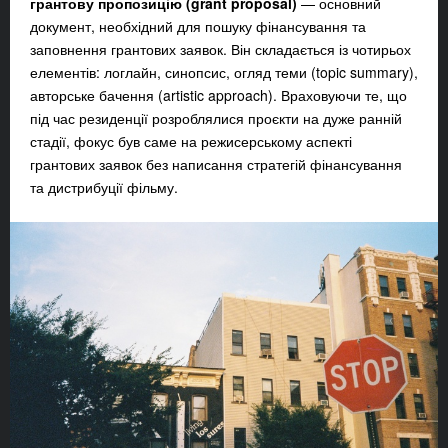
грантову пропозицію (grant proposal)
— основний
документ, необхідний для пошуку фінансування та
заповнення грантових заявок. Він складається із чотирьох
елементів: логлайн, синопсис, огляд теми (topic summary),
авторське бачення (artistic approach). Враховуючи те, що
під час резиденції розроблялися проєкти на дуже ранній
стадії, фокус був саме на режисерському аспекті
грантових заявок без написання стратегій фінансування
та дистрибуції фільму.