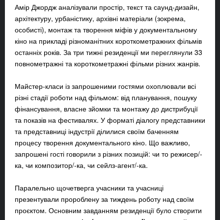
Амір Джордж аналізували простір, текст та саунд-дизайн,
архітектуру, урбаністику, архівні матеріали (зокрема,
особисті), монтаж та творення міфів у документальному
кіно на прикладі різноманітних короткометражних фільмів
останніх років. За три тижні резиденції ми переглянули 33
повнометражні та короткометражні фільми різних жанрів.
Майстер-класи із запрошеними гостями охоплювали всі
різні стадії роботи над фільмом: від планування, пошуку
фінансування, власне зйомки та монтажу до дистрибуції
та показів на фестивалях. У форматі діалогу представники
та представниці індустрії ділилися своїм баченням
процесу творення документального кіно. Що важливо,
запрошені гості говорили з різних позицій: чи то режисер/-
ка, чи композитор/-ка, чи сейлз-агент/-ка.
Паралельно щочетверга учасники та учасниці
презентували пророблену за тиждень роботу над своїм
проєктом. Основним завданням резиденції було створити