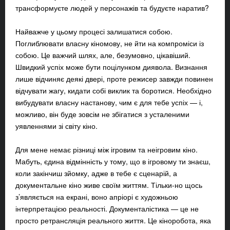
трансформуєте людей у персонажів та будуєте наратив?
Найважче у цьому процесі залишатися собою.
Поглиблювати власну кіномову, не йти на компроміси із
собою. Це важчий шлях, але, безумовно, цікавіший.
Швидкий успіх може бути поцілунком диявола. Визнання
лише відчиняє деякі двері, проте режисер завжди повинен
відчувати жагу, кидати собі виклик та боротися. Необхідно
вибудувати власну настанову, чим є для тебе успіх — і,
можливо, він буде зовсім не збігатися з усталеними
уявленнями зі світу кіно.
Для мене немає різниці між ігровим та неігровим кіно.
Мабуть, єдина відмінність у тому, що в ігровому ти знаєш,
коли закінчиш зйомку, адже в тебе є сценарій, а
документальне кіно живе своїм життям. Тільки-но щось
з’являється на екрані, воно апріорі є художньою
інтерпретацією реальності. Документалістика — це не
просто ретрансляція реального життя. Це кіноробота, яка