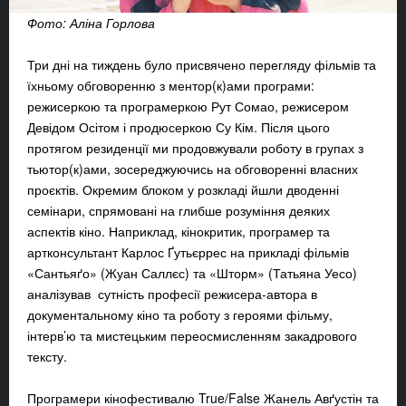
Фото: Аліна Горлова
Три дні на тиждень було присвячено перегляду фільмів та
їхньому обговоренню з ментор(к)ами програми:
режисеркою та програмеркою Рут Сомао, режисером
Девідом Осітом і продюсеркою Су Кім. Після цього
протягом резиденції ми продовжували роботу в групах з
тьютор(к)ами, зосереджуючись на обговоренні власних
проєктів. Окремим блоком у розкладі йшли дводенні
семінари, спрямовані на глибше розуміння деяких
аспектів кіно. Наприклад, кінокритик, програмер та
артконсультант Карлос Ґутьєррес на прикладі фільмів
«Сантьяґо» (Жуан Саллєс) та «Шторм» (Татьяна Уесо)
аналізував сутність професії режисера-автора в
документальному кіно та роботу з героями фільму,
інтерв’ю та мистецьким переосмисленням закадрового
тексту.
Програмери кінофестивалю True/False Жанель Авґустін та