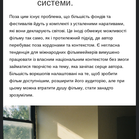
системи.
Поза цим існує проблема, що більшість фондів та
фестивалів йдуть у комплекті з усталеними наративами,
які вони декларують світові. Це іноді обмежує можливості
фільму так само, як і протилежний підхід, де автор
перебуває поза кордонами та контекстом. Є негласна
тенденція для міжнародних фільммейкерів вимушено
працювати із власним національним контекстом без змоги
займатися творчістю на тему, яка зачіпає серце автора.
Більшість воркшопів налаштовані на те, щоб зробити
фільм доступнішим, розширити його аудиторію, але при
цьому можна втратити душу фільму, стати занадто
зрозумілим.