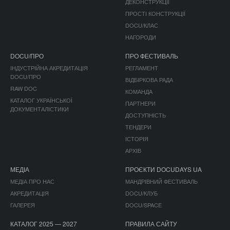
ДЕКОНСТРУКЦІЇ
ПРОСТІ КОНСТРУКЦІЇ
DOCU/КЛАС
НАГОРОДИ
DOCU/ПРО
ПРО ФЕСТИВАЛЬ
ІНДУСТРІЙНА АКРЕДИТАЦІЯ
РЕГЛАМЕНТ
DOCU/ПРО
ВІДБІРКОВА РАДА
RAW DOC
КОМАНДА
КАТАЛОГ УКРАЇНСЬКОЇ
ПАРТНЕРИ
ДОКУМЕНТАЛІСТИКИ
ДОСТУПНІСТЬ
ТЕНДЕРИ
ІСТОРІЯ
АРХІВ
МЕДІА
ПРОЄКТИ DOCUDAYS UA
МЕДІА ПРО НАС
МАНДРІВНИЙ ФЕСТИВАЛЬ
АКРЕДИТАЦІЯ
DOCU/КЛУБ
ГАЛЕРЕЯ
DOCU/SPACE
КАТАЛОГ 2025 — 2027
ПРАВИЛА САЙТУ