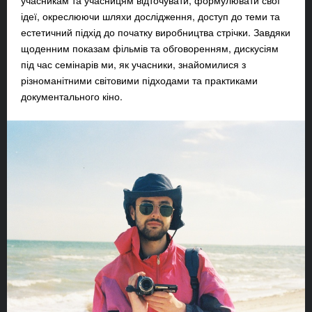
учасникам та учасницям відточувати, формулювати свої
ідеї, окреслюючи шляхи дослідження, доступ до теми та
естетичний підхід до початку виробництва стрічки. Завдяки
щоденним показам фільмів та обговоренням, дискусіям
під час семінарів ми, як учасники, знайомилися з
різноманітними світовими підходами та практиками
документального кіно.