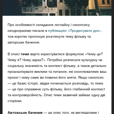
Про особливості складання логлайну і синопсису
неодноразово писали в
публікаціях «Продюсувати док»
,
тож коротко пропоную розглянути тему фільму та
авторське бачення.
В описі
теми
варто користуватися формулою «Чому це?
Чому я? Чому зараз?». Потрібно розписати культурну чи
соціальну значимість та контекст фільму, а також детально
проаналізувати виклики та питання, які охоплюватиме ваш
проєкт і чому саме ви повинні його зняти. Якщо синопсис
— це базис історії, звідки починається розповідь, то тема
— це про справжню суть фільму, його глибинний контекст
та контроверсійність. Опис теми зазвичай займає одну-дві
сторінки.
Авторське бачення
— це опис того, як виглядатиме і