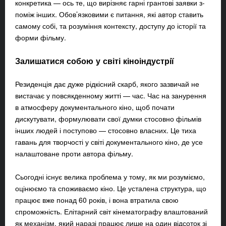
конкретика — ось те, що вирізняє гарні грантові заявки з-
поміж інших. Обов’язковими є питання, які автор ставить
самому собі, та розуміння контексту, доступу до історії та
форми фільму.
Залишатися собою у світі кіноіндустрії
Резиденція дає дуже рідкісний скарб, якого зазвичай не
вистачає у повсякденному житті — час. Час на занурення
в атмосферу документального кіно, щоб почати
дискутувати, формулювати свої думки стосовно фільмів
інших людей і поступово — стосовно власних. Це тиха
гавань для творчості у світі документального кіно, де усе
налаштоване проти автора фільму.
Сьогодні існує велика проблема у тому, як ми розуміємо,
оцінюємо та споживаємо кіно. Це усталена структура, що
працює вже понад 60 років, і вона втратила свою
спроможність. Елітарний світ кінематографу влаштований
як механізм, який наразі працює лише на один відсоток зі