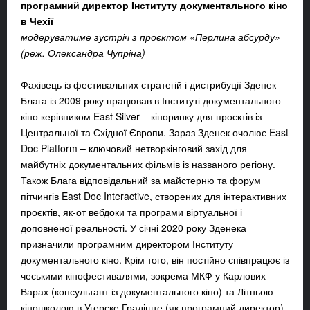
програмний директор Інституту документального кіно
в Чехії
модеруватиме зустріч з проєктом «Перлина абсурду»
(реж. Олександра Чупріна)
Фахівець із фестивальних стратегій і дистрибуції Зденек
Блага із 2009 року працював в Інституті документального
кіно керівником East Silver – кіноринку для проєктів із
Центральної та Східної Європи. Зараз Зденек очолює East
Doc Platform – ключовий нетворкінговий захід для
майбутніх документальних фільмів із названого регіону.
Також Блага відповідальний за майстерню та форум
пітчингів East Doc Interactive, створених для інтерактивних
проєктів, як-от вебдоки та програми віртуальної і
доповненої реальності. У січні 2020 року Зденека
призначили програмним директором Інституту
документального кіно. Крім того, він постійно співпрацює із
чеськими кінофестивалями, зокрема МКФ у Карлових
Варах (консультант із документального кіно) та Літньою
кіношколою в Угерске Градіште (як програмний директор).