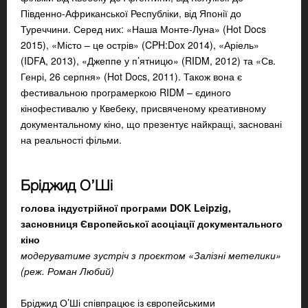
Південно-Африканської Республіки, від Японії до
Туреччини. Серед них: «Наша Монте-Луна» (Hot Docs
2015), «Місто – це острів» (CPH:Dox 2014), «Аріель»
(IDFA, 2013), «Джеппе у п’ятницю» (RIDM, 2012) та «Св.
Генрі, 26 серпня» (Hot Docs, 2011). Також вона є
фестивальною програмеркою RIDM – єдиного
кінофестивалю у Квебеку, присвяченому креативному
документальному кіно, що презентує найкращі, засновані
на реальності фільми.
Бріджид О’Ші
голова індустрійної програми DOK Leipzig,
засновниця Європейської асоціації документального
кіно
модеруватиме зустріч з проєктом «Залізні метелики»
(реж. Роман Любий)
Бріджид О’Ші співпрацює із європейськими