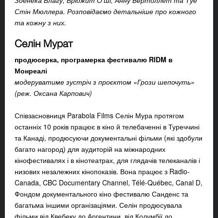
Зденека Благу, Бріджит О’ші, Анну Бертоллет та Туе
Стін Мюллера. Розповідаємо детальніше про кожного
та кожну з них.
Селін Мурат
продюсерка, програмерка фестивалю RIDM в
Монреалі
модеруватиме зустріч з проєктом «Грози шепочуть»
(реж. Оксана Карпович)
Співзасновниця Parabola Films Селін Мура протягом
останніх 10 років працює в кіно й телебаченні в Туреччині
та Канаді, продюсуючи документальні фільми (які здобули
багато нагород) для аудиторій на міжнародних
кінофестивалях і в кінотеатрах, для глядачів телеканалів і
низових незалежних кінопоказів. Вона працює з Radio-
Canada, CBC Documentary Channel, Télé-Québec, Canal D,
Фондом документального кіно фестивалю Санденс та
багатьма іншими організаціями. Селін продюсувала
фільми від Квебеку до Аргентини, від Колумбії до