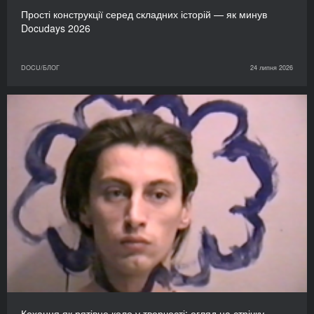
Прості конструкції серед складних історій — як минув
Docudays 2026
DOCU/БЛОГ
24 липня 2026
Кохання як рятівне коло у творчості: огляд на стрічку