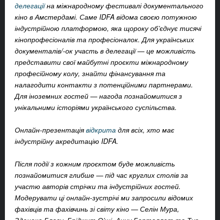
делегації
на міжнародному фестивалі документального
кіно в Амстердамі. Саме IDFA відома своєю потужною
індустрійною платформою, яка щороку об’єднує тисячі
кінопрофесіоналів та професіоналок. Для українських
документалів/-ок участь в делегації — це можливість
представити свої майбутні проєкти міжнародному
професійному колу, знайти фінансування та
налагодити контакти з потенційними партнерами.
Для іноземних гостей — нагода познайомитися з
унікальними історіями українського суспільства.
Онлайн-презентація
відкрита
для всіх, хто має
індустрійну акредитацію IDFA.
Після події з кожним проєктом буде можливість
познайомитися глибше — під час круглих столів за
участю авторів стрічки та індустрійних гостей.
Модерувати ці онлайн-зустрічі ми запросили відомих
фахівців та фахівчинь зі світу кіно — Селін Мура,