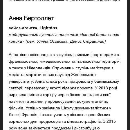
Анна Бертоллет
сейлз-агентка, Lightdox
модеруватиме зустріч з проєктом «Історії дерев'яного
коника» (реж. Уляна Осовська, Денис Страшний)
Анна тісно співпрацює з закупівельниками і партнерами з
франкомовних, німецькомовних та італомовних територій,
а також з Нідерландів. Отримавши ступінь магістерки з
медіа та маркетингових наук від Женевського
університету, Анна кілька років працювала у банківському
секторі, переважно у якості лідерки проєктів. У 2013 році
вирішила змінити кар’єру через бажання вкласти свої
навички та знання у продюсування документальних
фільмів. Успішно закінчила Школу документалістики у
Люссі, Франція, і взяла участь у кількох європейських
воркшопах для продюсерів та кінематографістів. З 2015
року вона займається продажем і дистрибуцією