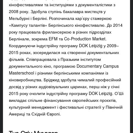
кінофестивалями та інституціями з документалістики з
2008 року. Здобула ступінь бакалавра мистецтв у
Мельбурні і Берліні. Розпочинала кар’єру стажеркою
«Кампусу талантів» Берлінського кінофестивалю. До 2014
року працювала фрилансеркою в різних підрозділах
Берлінале, зокрема EFM та Co-Production Market.
Координуючи індустрійну програму DOK Leipzig у 2009–
2015 роках, зосередилася на створенні документальних
фільмів. Співпрацювала з Празьким інститутом
документального кіно, програмою Documentary Campus
Masterschool і різними берлінськими компаніями із
кіновиробництва. Бріджид здобула чималий професійний
досвід у різних аудіовізуальних царинах, перш ніж у січні
2015 року очолити індустрійну програму DOK Leipzig. О’Ші
викладає спільне фінансування європейських проєктів,
культурний менеджмент і фестивальні стратегії у Північній
Америці та Східній Європі.