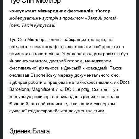
Туе Стін Мюллер
консультант міжнародних фестивалів, т’ютор
модеруватиме зустріч з проєктом «Закрий рота!»
(реж. Таїсія Кутузова)
Туе Стін Мюллер – один з найкращих тренерів, які
навчають кінематографістів відстоювати свої проекти на
пітчингах світового рівня. Упродовж двадцяти років він був
кіноконсультантом, дистриб’ютором, менеджером
фестивальної діяльності в Данській кіноакадемії. Також
очолював Європейську мережу документального кіно,
відбирав роботи й працював на таких фестивалях, як Docs
Barcelona, Magnificent 7 та DOK Leipzig. Сьогодні Туе
консультує режисерів та викладає в різних кіношколах
Європи й, що найважливіше, є визнаним експертом
сучасної східноєвропейської документалістики.
Зденек Блага