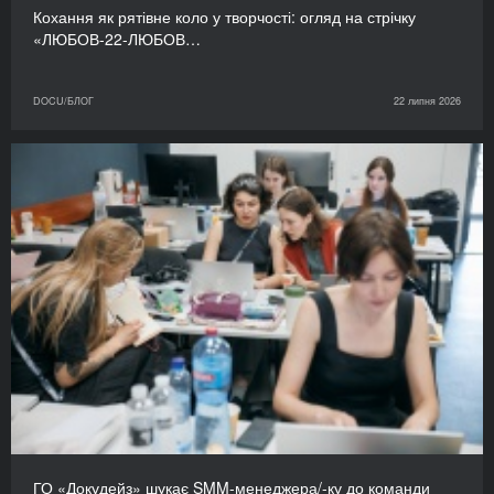
Кохання як рятівне коло у творчості: огляд на стрічку
«ЛЮБОВ-22-ЛЮБОВ…
DOCU/БЛОГ
22 липня 2026
ГО «Докудейз» шукає SMM-менеджера/-ку до команди