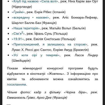
«Клуб під назвою «Сила волі»
, реж. Ніна Карім ван Орт
(Нідерланди)
«Ґрейкі»
, реж. Енрік Рібес (Іспанія)
«всередину • назовні»
, реж. Аліс Боккара-Лефевр,
Шарлот Балле-Баз (Франція)
«Наша територія»
, реж. Матьйо Вольп (Бельгія)
2
«Сім’я
»
, реж. Їфань Сунь (Польща)
«19.91»
, реж. Емілія Снєґоська (Польща)
«Приголомшений, я залишаюсь на сторожі»
, реж.
Лукас Х. Россі дос Сантос, Енріке Амуд (Бразилія)
«Усі коти сірі у темряві»
, реж. Лассе Ліндер
(Швейцарія)
Покази міжнародної конкурсної програми будуть
відбуватися в кінотеатрі «Жовтень». З інформацією про
квитки та абонементи можна ознайомитись за
посиланням
.
Чільне фото: кадр з фільму «Чорна діра», реж.
Емманюель Ґрімо, Арно Дее (Франція)
__