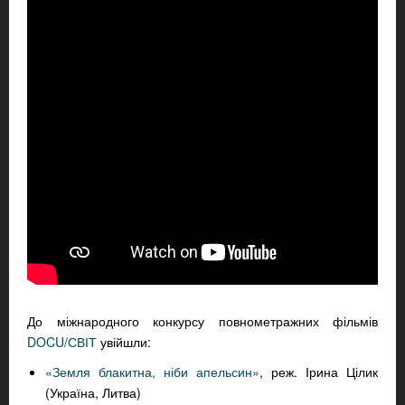
До міжнародного конкурсу повнометражних фільмів
DOCU/СВІТ
увійшли:
«Земля блакитна, ніби апельсин»
, реж. Ірина Цілик
(Україна, Литва)