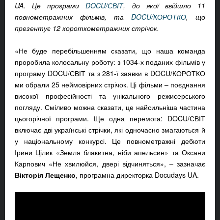
UA
. Це програми
DOCU
/СВІТ
, до якої ввійшло 11
повнометражних фільмів, та
DOCU
/КОРОТКО
, що
презентує 12 короткометражних стрічок.
«Не буде перебільшенням сказати, що наша команда
проробила колосальну роботу: з 1034-х поданих фільмів у
програму DOCU/СВІТ та з 281-ї заявки в DOCU/КОРОТКО
ми обрали 25 неймовірних стрічок. Ці фільми – поєднання
високої професійності та унікального режисерського
погляду. Сміливо можна сказати, це найсильніша частина
цьогорічної програми. Ще одна перемога: DOCU/СВІТ
включає дві українські стрічки, які одночасно змагаються й
у національному конкурсі. Це повнометражні дебюти
Ірини Цілик «Земля блакитна, ніби апельсин» та Оксани
Карпович «Не хвилюйся, двері відчиняться», – зазначає
Вікторія Лещенко
, програмна директорка Docudays UA.