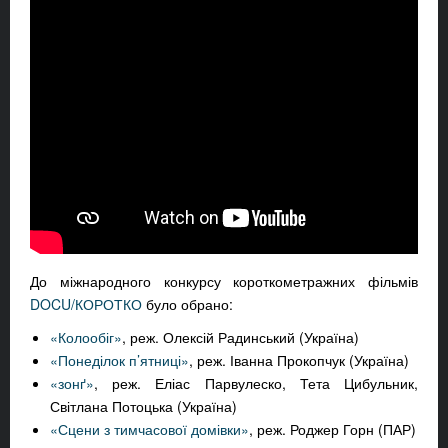
До міжнародного конкурсу короткометражних фільмів
DOCU/КОРОТКО
було обрано:
«Колообіг»
, реж. Олексій Радинський (Україна)
«Понеділок п’ятниці»
, реж. Іванна Прокопчук (Україна)
«зонґ»
, реж. Еліас Парвулеско, Тета Цибульник,
Світлана Потоцька (Україна)
«Сцени з тимчасової домівки»
, реж. Роджер Горн (ПАР)