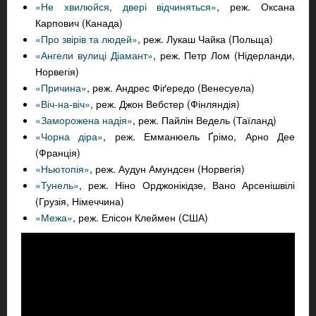
«Не хвилюйся, двері відчиняться»
, реж. Оксана
Карпович (Канада)
«Про звірів та людей»
, реж. Лукаш Чайка (Польща)
«Ангели вулиці Діамант»
, реж. Петр Лом (Нідерланди,
Норвегія)
«Причина»
, реж. Андрес Фіґередо (Венесуела)
«Віч-на-віч»
, реж. Джон Вебстер (Фінляндія)
«Заморожена надія»
, реж. Пайлін Ведель (Таїланд)
«Чорна діра»
, реж. Емманюель Ґрімо, Арно Дее
(Франція)
«Ньютопія»
, реж. Аудун Амундсен (Норвегія)
«Тунель»
, реж. Ніно Орджонікідзе, Вано Арсенішвілі
(Грузія, Німеччина)
«Межа»
, реж. Елісон Клеймен (США)