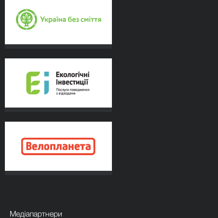
Медіапартнери