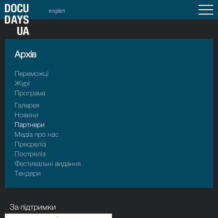
english
Архiв
Переможці
Журі
Програма
Галерея
Новини
Партнери
Медіа про нас
Пресрелiз
Пострелiз
Фестивальні видання
Тендери
За підтримки