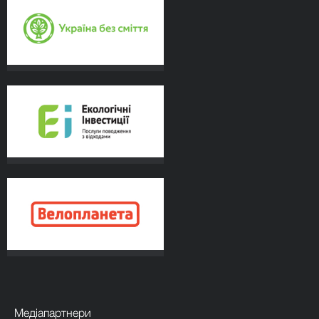
Медіапартнери