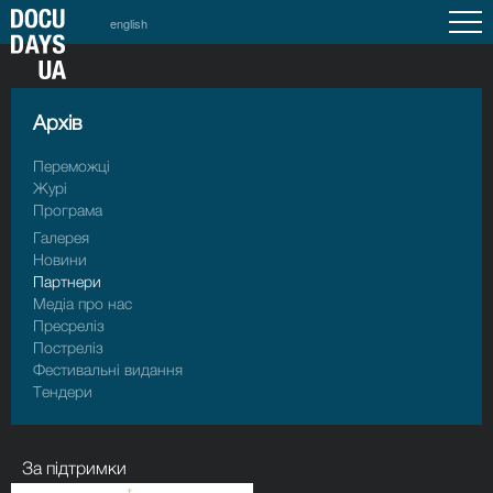
english
Архiв
Переможці
Журі
Програма
Галерея
Новини
Партнери
Медіа про нас
Пресрелiз
Пострелiз
Фестивальні видання
Тендери
За підтримки