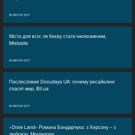
06 КВІТНЯ 2017
Місто для всіх: як Києву стати інклюзивним,
Mistosite
06 КВІТНЯ 2017
Послесловие Docudays UA: почему ресайклинг
спасет мир, Bit.ua
06 КВІТНЯ 2017
«Dixie Land» Романа Бондарчука: з Херсону – з
любов'ю, Moviegram