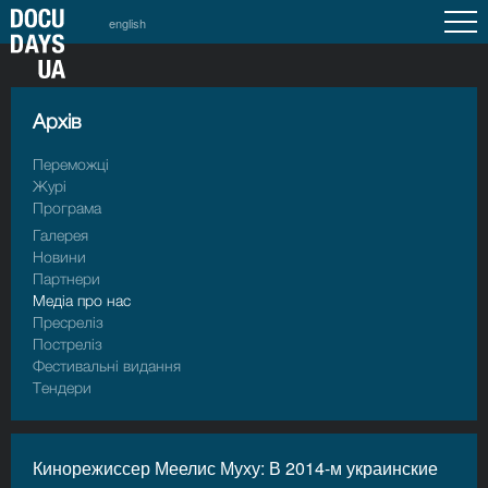
english
Архiв
Переможці
Журі
Програма
Галерея
Новини
Партнери
Медіа про нас
Пресрелiз
Пострелiз
Фестивальні видання
Тендери
Кинорежиссер Меелис Муху: В 2014-м украинские