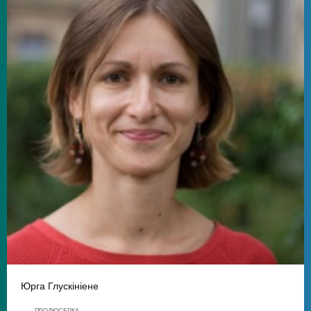
Юрга Глускініене
ПРОДЮСЕРКА