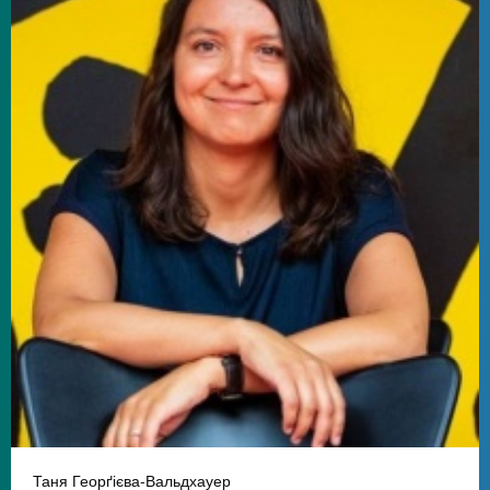
Таня Георґієва-Вальдхауер