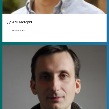
Демʼєн Мегербі
ПРОДЮСЕР