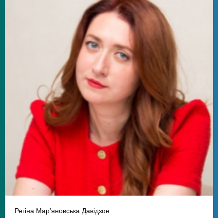
Регіна Мар'яновська Давідзон