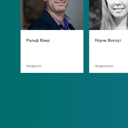
Ральф Візер
Hорче Вілсхут
ПРОДЮСЕР
ПРОДЮСЕРКА