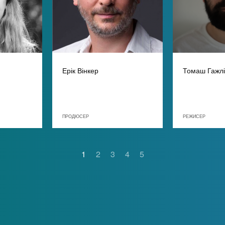
Ерік Вінкер
Томаш Гажлі
ПРОДЮСЕР
РЕЖИСЕР
1
2
3
4
5