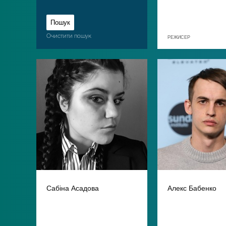
Очистити пошук
РЕЖИСЕР
Сабіна Асадова
Алекс Бабенко