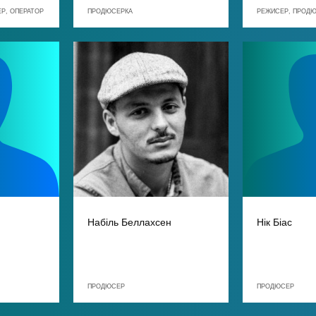
Р, ОПЕРАТОР
ПРОДЮСЕРКА
РЕЖИСЕР, ПРОД
Набіль Беллахсен
Нік Біас
ПРОДЮСЕР
ПРОДЮСЕР