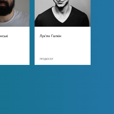
нські
Лук'ян Галкін
ПРОДЮСЕР