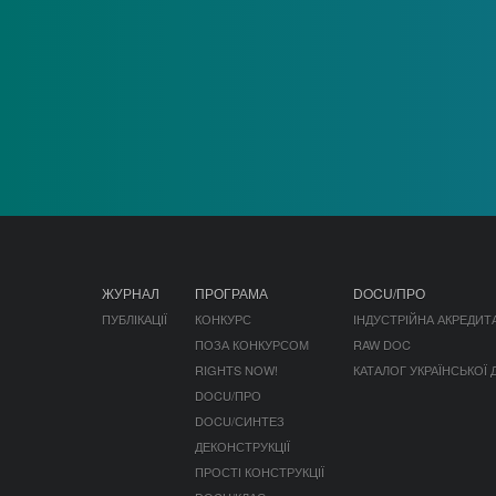
ЖУРНАЛ
ПРОГРАМА
DOCU/ПРО
ПУБЛІКАЦІЇ
КОНКУРС
ІНДУСТРІЙНА АКРЕДИТ
ПОЗА КОНКУРСОМ
RAW DOC
RIGHTS NOW!
КАТАЛОГ УКРАЇНСЬКОЇ
DOCU/ПРО
DOCU/СИНТЕЗ
ДЕКОНСТРУКЦІЇ
ПРОСТІ КОНСТРУКЦІЇ