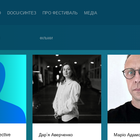
О
DOCU/СИНТЕЗ
ПРО ФЕСТИВАЛЬ
МЕДІА
И
ФІЛЬМИ
ective
Дар’я Аверченко
Маріо Адам