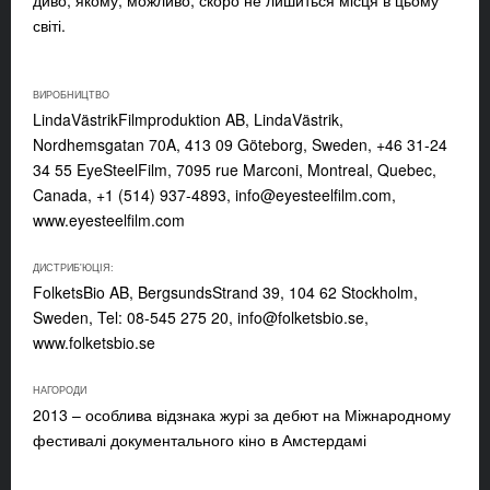
диво, якому, можливо, скоро не лишиться місця в цьому
світі.
ВИРОБНИЦТВО
LindaVästrikFilmproduktion AB, LindaVästrik,
Nordhemsgatan 70A, 413 09 Göteborg, Sweden, +46 31-24
34 55 EyeSteelFilm, 7095 rue Marconi, Montreal, Quebec,
Canada, +1 (514) 937-4893,
info@eyesteelfilm.com
,
www.eyesteelfilm.com
ДИСТРИБ'ЮЦІЯ:
FolketsBio AB, BergsundsStrand 39, 104 62 Stockholm,
Sweden, Tel: 08-545 275 20,
info@folketsbio.se
,
www.folketsbio.se
НАГОРОДИ
2013 – особлива відзнака журі за дебют на Міжнародному
фестивалі документального кіно в Амстердамі