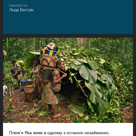
РЕЖИСЕР/-КА
Лінда Вестрік
Плем’я Яка живе в одному з останніх незайманих,