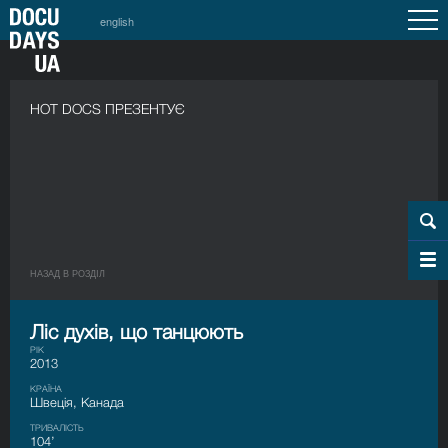
english
HOT DOCS ПРЕЗЕНТУЄ
НАЗАД В РОЗДIЛ
Ліс духів, що танцюють
РІК
2013
КРАЇНА
Швеція, Канада
ТРИВАЛІСТЬ
104’