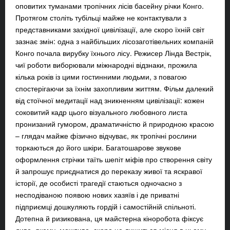
оповитих туманами тропічних лісів басейну річки Конго.
Протягом століть тубільці майже не контактували з
представниками західної цивілізації, але скоро їхній світ
зазнає змін: одна з найбільших лісозаготівельних компаній
Конго почала вирубку їхнього лісу. Режисер Лінда Вестрік,
чиї роботи виборювали міжнародні відзнаки, прожила
кілька років із цими гостинними людьми, з повагою
спостерігаючи за їхнім захопливим життям. Фільм далекий
від стоїчної медитації над зникненням цивілізації: кожен
соковитий кадр цього візуального любовного листа
пронизаний гумором, драматичністю й природною красою
– глядач майже фізично відчуває, як тропічні рослини
торкаються до його шкіри. Багатошарове звукове
оформлення стрічки таїть шепіт міфів про створення світу
й запрошує приєднатися до переказу живої та яскравої
історії, де особисті трагедії стаються одночасно з
несподіваною появою нових хазяїв і де приватні
підприємці дошкуляють гордій і самостійній спільноті.
Дотепна й ризикована, ця майстерна кіноробота фіксує