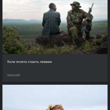
Коли ягнята стають левами
DOCU/СВІТ