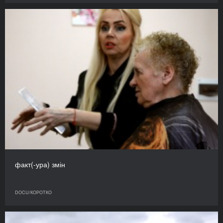
факт(-ура) змін
DOCU/КОРОТКО