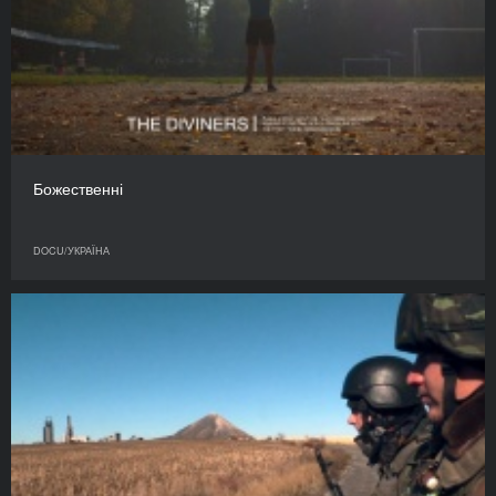
Божественні
DOCU/УКРАЇНА