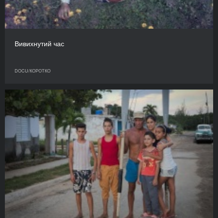
Вивихнутий час
DOCU/КОРОТКО