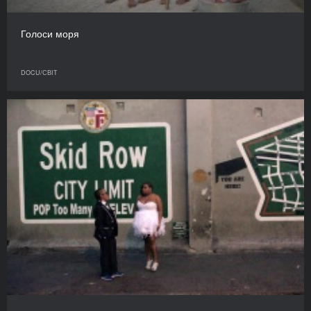
Голоси моря
DOCU/СВІТ