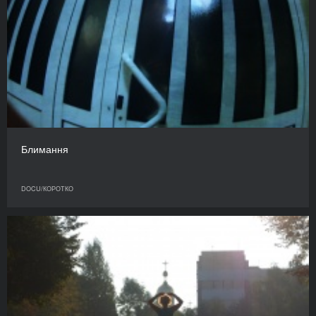
Блимання
DOCU/КОРОТКО