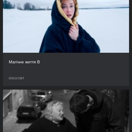
Магічне життя В
DOCU/СВІТ