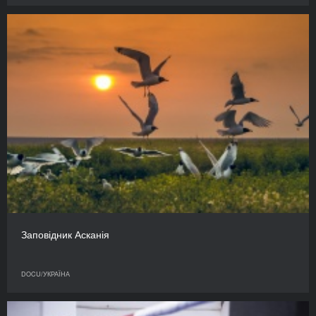
Заповідник Асканія
DOCU/УКРАЇНА