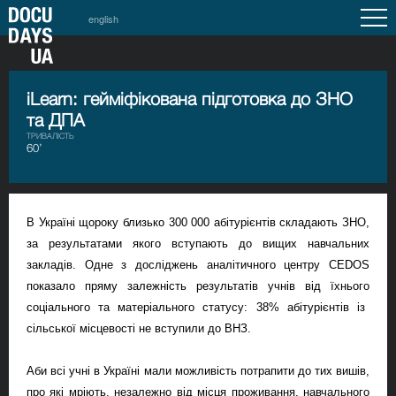
english
iLearn: гейміфікована підготовка до ЗНО
та ДПА
ТРИВАЛІСТЬ
60’
В Україні щороку близько 300 000 абітурієнтів складають ЗНО,
за результатами якого вступають до вищих навчальних
закладів. Одне з досліджень аналітичного центру
CEDOS
показало пряму залежність результатів учнів від їх
нього
соціального та матеріального статусу: 38% абітурієнтів із
сільської місцевості не вступили до ВНЗ.
Аби всі учні в Україні мали можливість потрапити до тих вишів,
про які мріють, незалежно від місця проживання, навчального