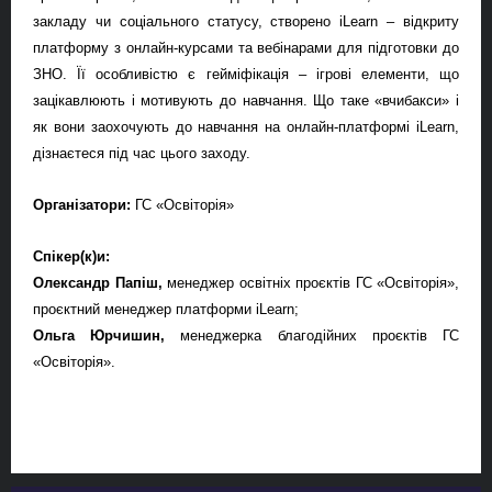
закладу чи соціального статусу, створено
iLearn
– відкриту
платформу з онлайн-курсами та вебінарами для підготовки до
ЗНО. Її особливістю є гейміфікація –
ігрові елементи, що
зацікавлюють і мотивують до навчання.
Щ
о таке «вчибакси» і
як вони заохочують до навчання на онлайн-платформі
iLearn,
дізнаєтеся під час цього заходу.
Організатори:
ГС «Освіторія»
Спікер(к)и:
Олександр Папіш,
менеджер освітніх проєктів ГС «Освіторія»,
проєктний менеджер платформи iLearn;
Ольга Юрчишин,
менеджерка благодійних проєктів ГС
«Освіторія».