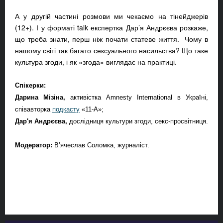
А у другій частині розмови ми чекаємо на тінейджерів
(12+). І у форматі talk експертка Дар’я Андрєєва розкаже,
що треба знати, перш ніж почати статеве життя. Чому в
нашому світі так багато сексуального насильства? Що таке
культура згоди, і як
«
згода
»
виглядає на практиці.
Спікерки:
Дарина Мізіна,
активістка Amnesty International в Україні,
співавторка
подкасту
«11-А»;
Дар'я Андрєєва,
дослідниця культури згоди, секс-просвітниця.
Модератор:
В’ячеслав Соломка, журналіст.