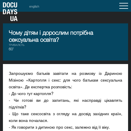
english
Чому дітям і дорослим потрібна
сексуальна освіта?
ТРИВАЛІСТЬ
60’
Запрошуємо батьків завітати на розмову із Дариною
Мізіною «Картопля і секс: для чого батькам сексуальна
освіта». Де експертка розповість:
- До чого тут картопля?
- Чи готові ви до запитань, які насправді цікавлять
підлітків?
- Що таке сексосвіта з огляду на досвід західних країн,
коли вона почалася.
- Як говорити з дитиною про секс, залежно від її віку.