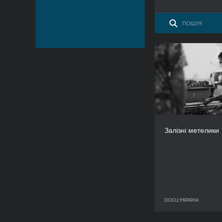
Залізні
Україна,
Ро
Залізні метелики
DOCU/УКРАЇНА