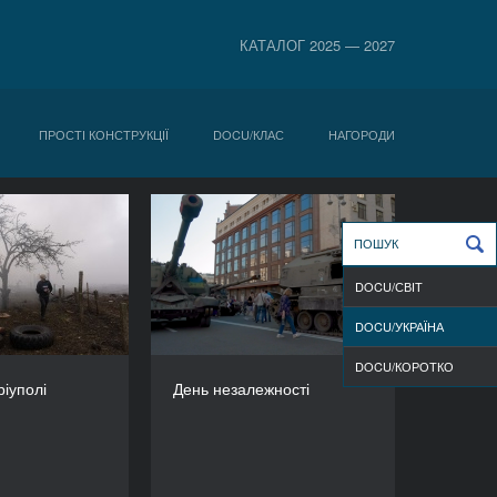
КАТАЛОГ 2025 — 2027
ПРОСТІ КОНСТРУКЦІЇ
DOCU/КЛАС
НАГОРОДИ
ів у Маріуполі
День незалежності
РІК
РІК
2023
2023
DOCU/СВІТ
КРАЇНА
КРАЇНА
Україна
Україна, Польща
DOCU/УКРАЇНА
РЕЖИСЕР/-КА
РЕЖИСЕР/-КА
DOCU/КОРОТКО
стислав Чернов
Володимир Тихий
ріуполі
День незалежності
ТРИВАЛІСТЬ
ТРИВАЛІСТЬ
94’
78’