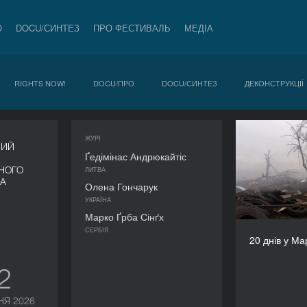
О
DOCU/СИНТЕЗ
ПРО ФЕСТИВАЛЬ
МЕДІА
RIGHTS NOW!
DOCU/ПРО
DOCU/СИНТЕЗ
ДЕКОНСТРУКЦІЇ
ЖУРІ
20 дн
НИЙ
Ґедімінас Андрюкайтіс
НОГО
ЛИТВА
ВА
Олена Гончарук
УКРАЇНА
Марко Ґрба Сінґх
М
СЕРБІЯ
20 днів у Ма
12
НЯ 2026