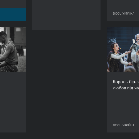
DOCU/УКРАЇНА
 метелики
Коро
шукали 
РІК
2023
КРАЇНА
 Німеччина
РЕЖИСЕР/-КА
ман Любий
Король Лір: 
ТРИВАЛІСТЬ
любов під ча
84’
DOCU/УКРАЇНА
DOCU/УКРАЇНА