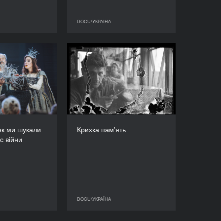
DOCU/УКРАЇНА
DOCU/УКРАЇНА
DOCU/УКРАЇНА
ль Лір: як ми
Крихка пам'ять
любов під час
РІК
війни
2022
РІК
КРАЇНА
2023
Україна, Словаччина
КРАЇНА
РЕЖИСЕР/-КА
Україна
Ігор Іванько
як ми шукали
Крихка пам'ять
РЕЖИСЕР/-КА
ТРИВАЛІСТЬ
с війни
Дмитро Грешко
85’
ТРИВАЛІСТЬ
90’
DOCU/УКРАЇНА
DOCU/УКРАЇНА
DOCU/УКРАЇНА