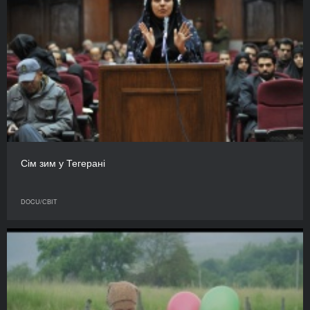
Сім зим у Тегерані
DOCU/СВІТ