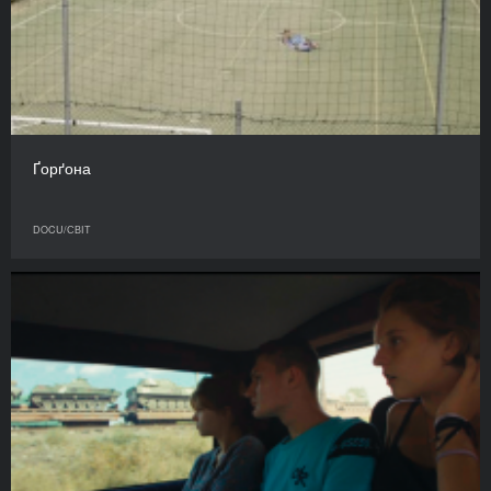
Ґорґона
DOCU/СВІТ