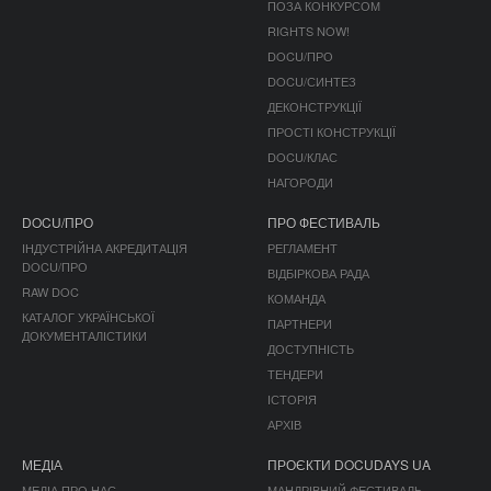
ПОЗА КОНКУРСОМ
RIGHTS NOW!
DOCU/ПРО
DOCU/СИНТЕЗ
ДЕКОНСТРУКЦІЇ
ПРОСТІ КОНСТРУКЦІЇ
DOCU/КЛАС
НАГОРОДИ
DOCU/ПРО
ПРО ФЕСТИВАЛЬ
ІНДУСТРІЙНА АКРЕДИТАЦІЯ
РЕГЛАМЕНТ
DOCU/ПРО
ВІДБІРКОВА РАДА
RAW DOC
КОМАНДА
КАТАЛОГ УКРАЇНСЬКОЇ
ПАРТНЕРИ
ДОКУМЕНТАЛІСТИКИ
ДОСТУПНІСТЬ
ТЕНДЕРИ
ІСТОРІЯ
АРХІВ
МЕДІА
ПРОЄКТИ DOCUDAYS UA
МЕДІА ПРО НАС
МАНДРІВНИЙ ФЕСТИВАЛЬ