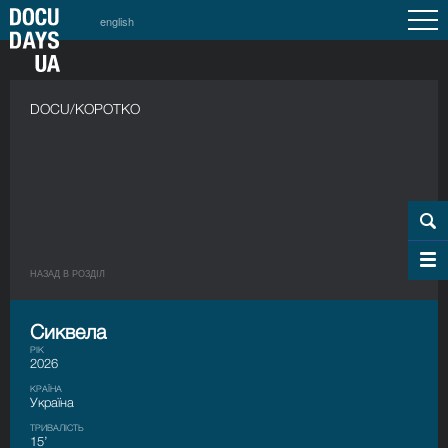
english
DOCU/КОРОТКО
НАЗАД В РОЗДIЛ
Сиквела
РІК
2026
КРАЇНА
Україна
ТРИВАЛІСТЬ
15’