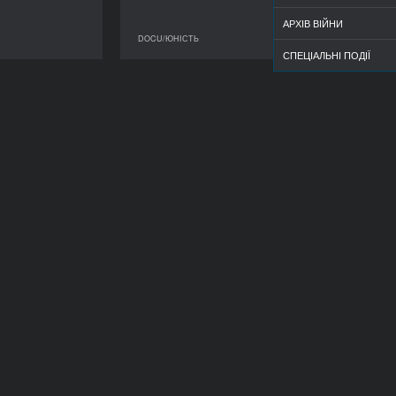
АРХІВ ВІЙНИ
DOCU/ЮНІСТЬ
DOCU/ЮНІСТЬ
DOCU/ЮНІСТЬ
СПЕЦІАЛЬНІ ПОДІЇ