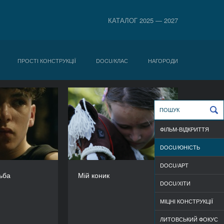
КАТАЛОГ 2025 — 2027
ПРОСТІ КОНСТРУКЦІЇ
DOCU/КЛАС
НАГОРОДИ
жка боротьба
Мій коник
РІК
РІК
2024
2025
ФІЛЬМ-ВІДКРИТТЯ
КРАЇНА
КРАЇНА
Німеччина
Польща
DOCU/ЮНІСТЬ
РЕЖИСЕР/-КА
РЕЖИСЕР/-КА
DOCU/АРТ
Якоб Міхаль
Міхал Цисевський
ьба
Мій коник
ТРИВАЛІСТЬ
ТРИВАЛІСТЬ
DOCU/ХІТИ
15’
15’
МІЦНІ КОНСТРУКЦІЇ
ЛИТОВСЬКИЙ ФОКУС