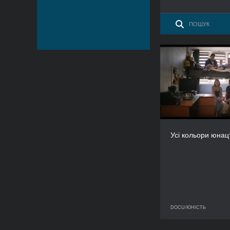
Усі кольор
Аґнєшка
Усі кольори юнац
DOCU/ЮНІСТЬ