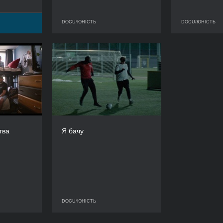
DOCU/ЮНІСТЬ
DOCU/ЮНІСТЬ
DOCU/ЮНІСТЬ
и юнацтва
Я бачу
РІК
РІК
2025
2024
КРАЇНА
КРАЇНА
Польща
Німеччина
РЕЖИСЕР/-КА
РЕЖИСЕР/-КА
 Калінська
Кіліан Армандо Фрідріх
тва
Я бачу
ТРИВАЛІСТЬ
ТРИВАЛІСТЬ
18’
15’
DOCU/ЮНІСТЬ
DOCU/ЮНІСТЬ
DOCU/ЮНІСТЬ