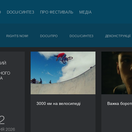
О
DOCU/СИНТЕЗ
ПРО ФЕСТИВАЛЬ
МЕДІА
RIGHTS NOW!
DOCU/ПРО
DOCU/СИНТЕЗ
ДЕКОНСТРУКЦІЇ
3000 км на велосипеді
Ва
НИЙ
РІК
2025
НОГО
ВА
КРАЇНА
Аргентина
РЕЖИСЕР/-КА
Іван Весково
3000 км на велосипеді
Важка борот
ТРИВАЛІСТЬ
88’
12
НЯ 2026