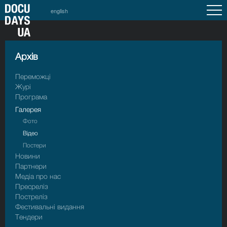
english
Архiв
Переможці
Журі
Програма
Галерея
Фото
Відео
Постери
Новини
Партнери
Медіа про нас
Пресрелiз
Пострелiз
Фестивальні видання
Тендери