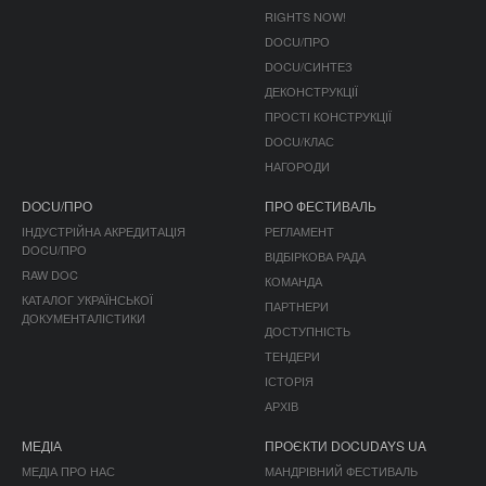
RIGHTS NOW!
DOCU/ПРО
DOCU/СИНТЕЗ
ДЕКОНСТРУКЦІЇ
ПРОСТІ КОНСТРУКЦІЇ
DOCU/КЛАС
НАГОРОДИ
DOCU/ПРО
ПРО ФЕСТИВАЛЬ
ІНДУСТРІЙНА АКРЕДИТАЦІЯ
РЕГЛАМЕНТ
DOCU/ПРО
ВІДБІРКОВА РАДА
RAW DOC
КОМАНДА
КАТАЛОГ УКРАЇНСЬКОЇ
ПАРТНЕРИ
ДОКУМЕНТАЛІСТИКИ
ДОСТУПНІСТЬ
ТЕНДЕРИ
ІСТОРІЯ
АРХІВ
МЕДІА
ПРОЄКТИ DOCUDAYS UA
МЕДІА ПРО НАС
МАНДРІВНИЙ ФЕСТИВАЛЬ