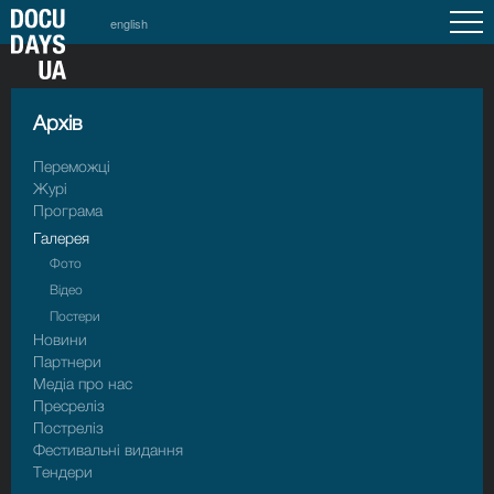
english
Архiв
Переможці
Журі
Програма
Галерея
Фото
Відео
Постери
Новини
Партнери
Медіа про нас
Пресрелiз
Пострелiз
Фестивальні видання
Тендери