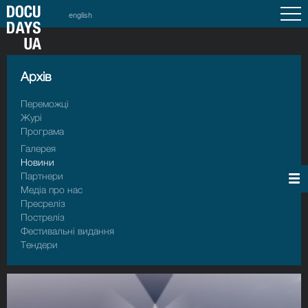
english
Архiв
Переможці
Журі
Програма
Галерея
Новини
Партнери
Медіа про нас
Пресрелiз
Пострелiз
Фестивальні видання
Тендери