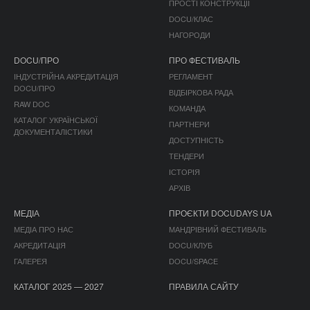
ПРОСТІ КОНСТРУКЦІЇ
DOCU/КЛАС
НАГОРОДИ
DOCU/ПРО
ПРО ФЕСТИВАЛЬ
ІНДУСТРІЙНА АКРЕДИТАЦІЯ
РЕГЛАМЕНТ
DOCU/ПРО
ВІДБІРКОВА РАДА
RAW DOC
КОМАНДА
КАТАЛОГ УКРАЇНСЬКОЇ
ПАРТНЕРИ
ДОКУМЕНТАЛІСТИКИ
ДОСТУПНІСТЬ
ТЕНДЕРИ
ІСТОРІЯ
АРХІВ
МЕДІА
ПРОЄКТИ DOCUDAYS UA
МЕДІА ПРО НАС
МАНДРІВНИЙ ФЕСТИВАЛЬ
АКРЕДИТАЦІЯ
DOCU/КЛУБ
ГАЛЕРЕЯ
DOCU/SPACE
КАТАЛОГ 2025 — 2027
ПРАВИЛА САЙТУ