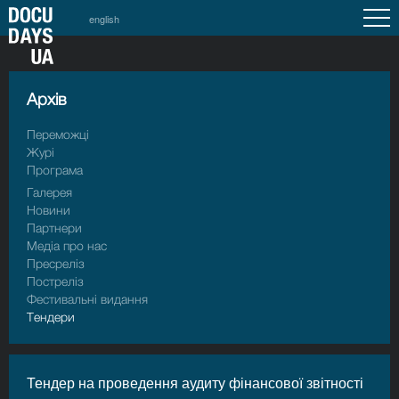
english
Архiв
Переможці
Журі
Програма
Галерея
Новини
Партнери
Медіа про нас
Пресрелiз
Пострелiз
Фестивальні видання
Тендери
Тендер на проведення аудиту фінансової звітності