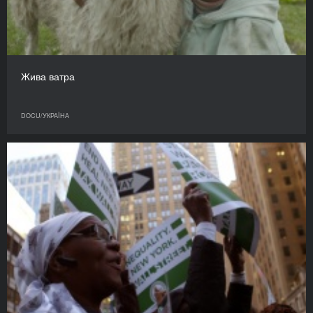
Жива ватра
DOCU/УКРАЇНА