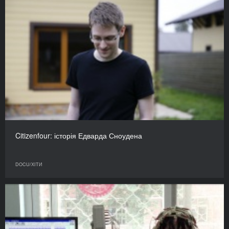
Citizenfour: історія Едварда Сноудена
DOCU/ХІТИ