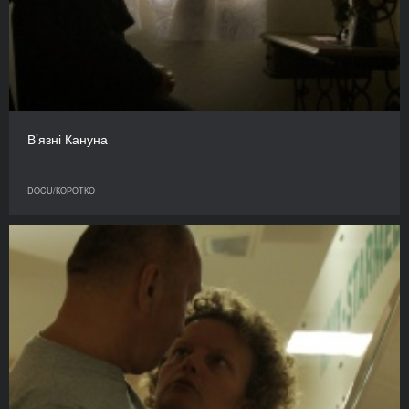
В’язні Кануна
DOCU/КОРОТКО