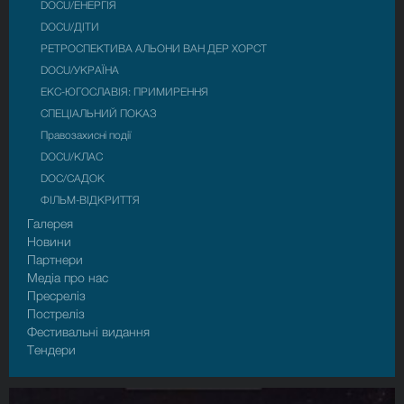
DOCU/ЕНЕРГІЯ
DOCU/ДІТИ
РЕТРОСПЕКТИВА АЛЬОНИ ВАН ДЕР ХОРСТ
DOCU/УКРАЇНА
ЕКС-ЮГОСЛАВІЯ: ПРИМИРЕННЯ
CПЕЦІАЛЬНИЙ ПОКАЗ
Правозахисні події
DOCU/КЛАС
DOC/САДОК
ФІЛЬМ-ВІДКРИТТЯ
Галерея
Новини
Партнери
Медіа про нас
Пресрелiз
Пострелiз
Фестивальні видання
Тендери