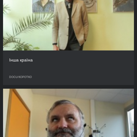
Інша країна
DOCU/КОРОТКО