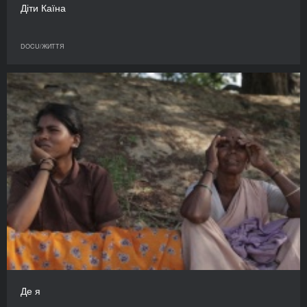
Діти Каїна
DOCU/ЖИТТЯ
Де я