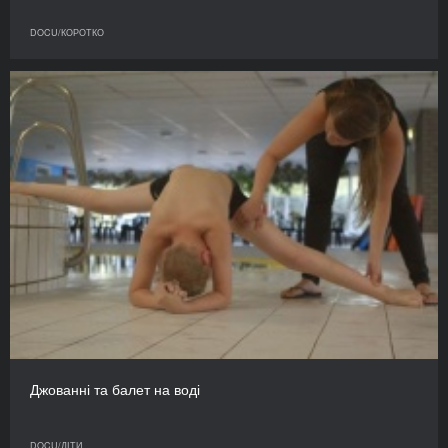
DOCU/КОРОТКО
Джованні та балет на воді
DOCU/ДІТИ