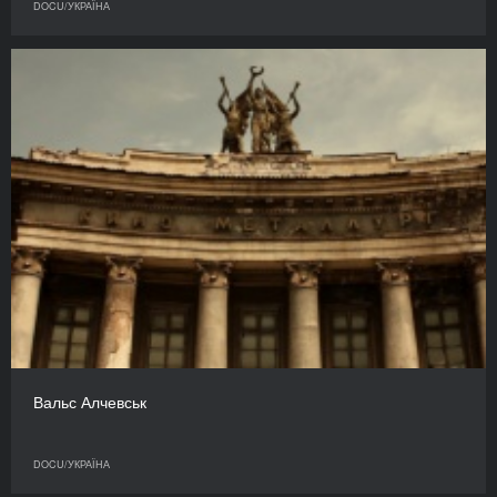
DOCU/УКРАЇНА
Вальс Алчевськ
DOCU/УКРАЇНА