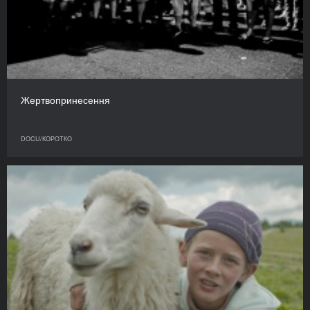
Жертвопринесення
DOCU/КОРОТКО