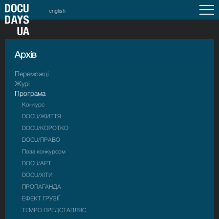
english
Архiв
Переможці
Журі
Програма
Конкурс
DOCU/ЖИТТЯ
DOCU/КОРОТКО
DOCU/ПРАВО
Поза конкурсом
DOCU/АРТ
DOCU/ХІТИ
ПРОПАГАНДА
ЕФЕКТ ГРУЗІЇ
TEMPO ПРЕДСТАВЛЯЄ