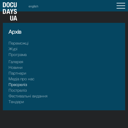
english
Архiв
Переможці
Журі
Програма
Галерея
Новини
Партнери
Медіа про нас
Пресрелiз
Пострелiз
Фестивальні видання
Тендери