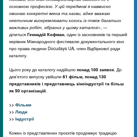
основною професією. У цій передмові я навмисно
оминаю конкретні імена та назви, адже вважаю
неетичним виокремлювати когось із-поміж багатьох
важливих робіт, зібраних у цьому каталозі»
, —
ділиться
Геннадій Кофман
, один із засновників та перший
керівник Міжнародного фестивалю документального кіно
про права людини Docudays UA, член Відбіркової ради
каталогу.
Цього року до каталогу надійшло
понад 100 заявок
. До
дев’ятого випуску увійшли
61 фільм, понад 130
представників і представниць кіноіндустрії та більш
як 50 організацій
.
>>
Фільми
>>
Люди
>>
Індустрії
Кожен із представлених проєктів продовжує традицію