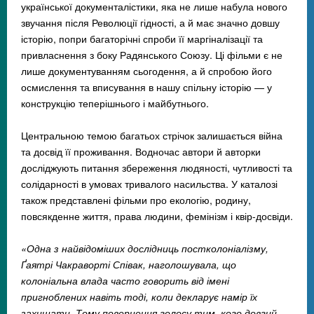
української документалістики, яка не лише набула нового
звучання після Революції гідності, а й має значно довшу
історію, попри багаторічні спроби її маргіналізації та
привласнення з боку Радянського Союзу. Ці фільми є не
лише документуванням сьогодення, а й спробою його
осмислення та вписування в нашу спільну історію — у
конструкцію теперішнього і майбутнього.
Центральною темою багатьох стрічок залишається війна
та досвід її проживання. Водночас автори й авторки
досліджують питання збереження людяності, чутливості та
солідарності в умовах тривалого насильства. У каталозі
також представлені фільми про екологію, родину,
повсякденне життя, права людини, фемінізм і квір-досвіди.
«Одна з найвідоміших дослідниць постколоніалізму,
Ґаятрі Чакраворті Співак, наголошувала, що
колоніальна влада часто говорить від імені
пригноблених навіть тоді, коли декларує намір їх
захищати. Тому повернення голосу тим, кого довгий