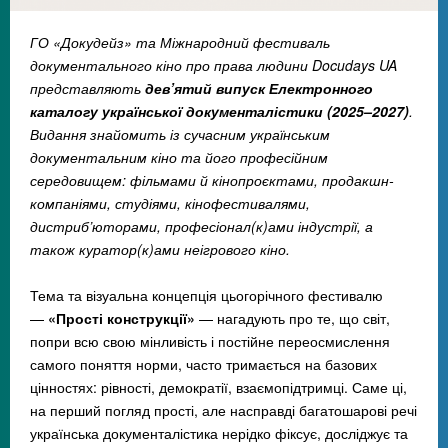
ГО «Докудейз» та Міжнародний фестиваль
документального кіно про права людини Docudays UA
представляють
дев’ятий випуск Електронного
каталогу української документалістики (2025–2027)
.
Видання знайомить із сучасним українським
документальним кіно та його професійним
середовищем: фільмами й кінопроєктами, продакшн-
компаніями, студіями, кінофестивалями,
дистриб’юторами, професіонал(к)ами індустрії, а
також куратор(к)ами неігрового кіно.
Тема та візуальна концепція цьогорічного фестивалю
—
«Прості конструкції»
— нагадують про те, що світ,
попри всю свою мінливість і постійне переосмислення
самого поняття норми, часто тримається на базових
цінностях: рівності, демократії, взаємопідтримці. Саме ці,
на перший погляд прості, але насправді багатошарові речі
українська документалістика нерідко фіксує, досліджує та