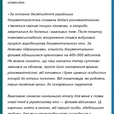
осмислює.
«За останнє десятиліття українська
документалістика ставала дедалі різноманітнішою:
з’являлися сміливі пошуки кіномови, а кінороби
зверталися до болючих і важливих тем. Після початку
повномасштабного вторгнення стався вибуховий
приріст виробництва документального кіно. За
деякими підрахунками, кількість документальних
фільмів збільшилася орієнтовно на 400–500 відсотків.
Не можна сказати, що наш каталог тепер суттєво
змінився за обсягом, проте його наповнення вражає
різноманітністю: від інтимних і дуже щемких особистих
історій до епічних полотен. Від початківців, які роблять
перші несміливі кроки, до оскарівських лауреатів.
Важливою ознакою нинішнього етапу для мене є поява
нової течії в українському кіно — фільмів військових. Ці
картини знято в окопах, від першої особи, здебільшого
людьми, для яких кіновиробництво сьогодні не є