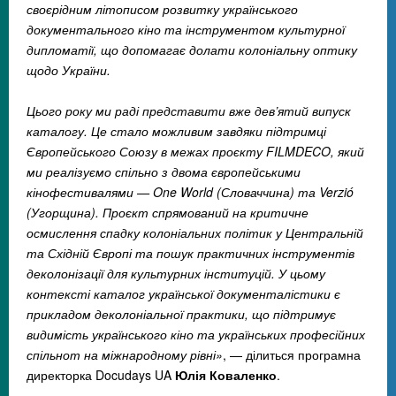
своєрідним літописом розвитку українського
документального кіно та інструментом культурної
дипломатії, що допомагає долати колоніальну оптику
щодо України.
Цього року ми раді представити вже дев’ятий випуск
каталогу. Це стало можливим завдяки підтримці
Європейського Союзу в межах проєкту FILMDECO, який
ми реалізуємо спільно з двома європейськими
кінофестивалями — One World (Словаччина) та Verzió
(Угорщина). Проєкт спрямований на критичне
осмислення спадку колоніальних політик у Центральній
та Східній Європі та пошук практичних інструментів
деколонізації для культурних інституцій. У цьому
контексті каталог української документалістики є
прикладом деколоніальної практики, що підтримує
видимість українського кіно та українських професійних
спільнот на міжнародному рівні»
, — ділиться програмна
директорка Docudays UA
Юлія Коваленко
.