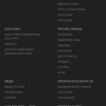
ДЕКОНСТРУКЦІЇ
ПРОСТІ КОНСТРУКЦІЇ
DOCU/КЛАС
НАГОРОДИ
DOCU/ПРО
ПРО ФЕСТИВАЛЬ
ІНДУСТРІЙНА АКРЕДИТАЦІЯ
РЕГЛАМЕНТ
DOCU/ПРО
ВІДБІРКОВА РАДА
RAW DOC
КОМАНДА
КАТАЛОГ УКРАЇНСЬКОЇ
ПАРТНЕРИ
ДОКУМЕНТАЛІСТИКИ
ДОСТУПНІСТЬ
ТЕНДЕРИ
ІСТОРІЯ
АРХІВ
МЕДІА
ПРОЄКТИ DOCUDAYS UA
МЕДІА ПРО НАС
МАНДРІВНИЙ ФЕСТИВАЛЬ
АКРЕДИТАЦІЯ
DOCU/КЛУБ
ГАЛЕРЕЯ
DOCU/SPACE