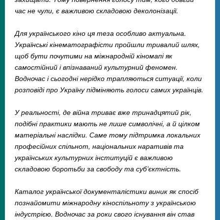
час не чули, є важливою складовою деколонізації.
Для українського кіно ця теза особливо актуальна.
Українські кінематографісти пройшли тривалий шлях,
щоб бути почутими на міжнародній кіномапі як
самостійний і впізнаваний культурний феномен.
Водночас і сьогодні нерідко трапляються ситуації, коли
розповіді про Україну підміняють голоси самих українців.
У реальності, де війна триває вже тринадцятий рік,
подібні практики мають не лише символічні, а й цілком
матеріальні наслідки. Саме тому підтримка локальних
професійних спільнот, національних наративів та
українських культурних інституцій є важливою
складовою боротьби за свободу та суб’єктність.
Каталог української документалістики виник як спосіб
познайомити міжнародну кіноспільноту з українською
індустрією. Водночас за роки свого існування він став