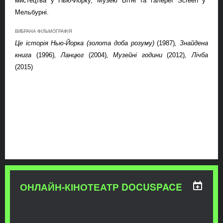
мистецтва
у Нью-Йорку
, Музею Вітні та галереї Screen у
Мельбурні.
ВИБРАНА ФІЛЬМОГРАФІЯ
Це історія Нью-Йорк
а
(золот
а
доба
розуму)
(1987)
, Знайдена
книга
(1996)
, Ланцюг
(2004)
, Музейні години
(2012)
,
Лічба
(2015)
ОНЛАЙН-КІНОТЕАТР DOCUSPACE