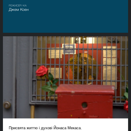
РЕЖИСЕР/-КА
Джем Коен
Присвята життю і духові Йонаса Мекаса.