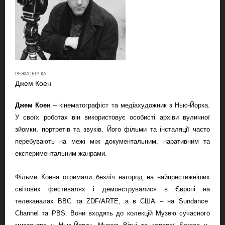
РЕЖИСЕР/-КА
Джем Коен
Джем Коен
– кінематографіст та медіахудожник з Нью-Йорка.
У своїх роботах він використовує
особист
і
архів
и
вуличної
зйомки, портретів та звуків. Його фільми та інсталяції часто
перебувають на межі
між документальним, наративним та
експериментальним жанрами.
Фільми Коена отримали безліч нагород на найпрестижніших
світових фестивалях і
демонструвалися
в
Європі
на
телеканала
х
BBC та ZDF/ARTE, а в С
ША
–
на
Sundance
Channel та PBS. Вони входять до колекцій Музею
сучасного