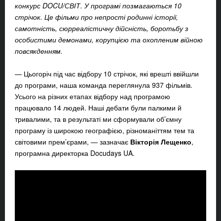
конкурс DOCU/СВІТ. У програмі позмагаються 10
стрічок. Це фільми про непрості родинні історії,
самотність, сюрреалістичну дійсність, боротьбу з
особистими демонами, корупцією та охопленим війною
повсякденням.
—
Цьогоріч під час відбору 10 стрічок, які врешті ввійшли
до програми, наша команда переглянула 937 фільмів.
Усього на різних етапах відбору над програмою
працювало 14 людей. Наші дебати були палкими й
тривалими, та в результаті ми сформували об’ємну
програму із широкою географією, різноманіттям тем та
світовими прем’єрами, — зазначає
Вікторія Лещенко
,
програмна директорка Docudays UA.