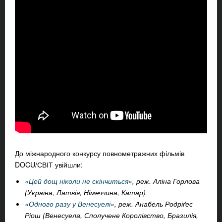
До міжнародного конкурсу повнометражних фільмів
DOCU/СВІТ увійшли:
«Цей дощ ніколи не скінчиться»
, реж. Аліна Горлова
(Україна, Латвія, Німеччина, Катар)
«Одного разу у Венесуелі»
, реж. Анабель Родріґес
Ріош (Венесуела, Сполучене Королівство, Бразилія,