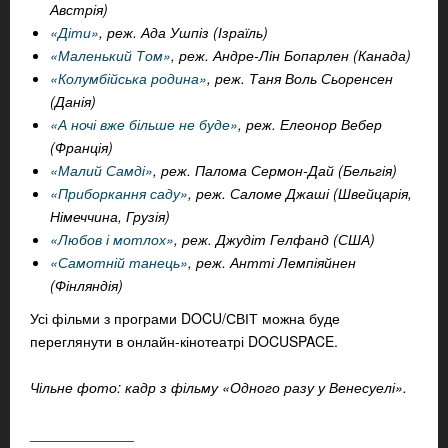
Австрія)
«Діти»
, реж. Ада Ушпіз (Ізраїль)
«Маленький Том»
, реж. Андре-Лін Бопарлен (Канада)
«Колумбійська родина»
, реж. Таня Воль Сьоренсен
(Данія)
«А ночі вже більше не буде»
, реж. Елеонор Вебер
(Франція)
«Малий Самді»
, реж. Палома Сермон-Дай (Бельгія)
«Приборкання саду»
, реж. Саломе Джаші (Швейцарія,
Німеччина, Грузія)
«Любов і мотлох»
, реж. Джудіт Гелфанд (США)
«Самотній танець»
, реж. Антті Лемпіяйнен
(Фінляндія)
Усі фільми з програми DOCU/СВІТ можна буде
переглянути в онлайн-кінотеатрі DOCUSPACE.
Чільне фото: кадр з фільму «Одного разу у Венесуелі».
_____________