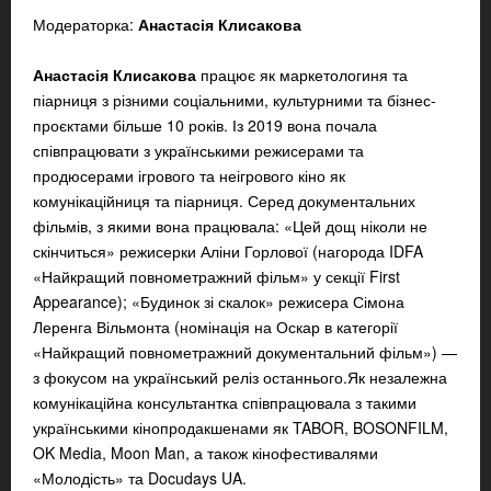
Модераторка:
Анастасія Клисакова
Анастасія Клисакова
працює як маркетологиня та
піарниця з різними соціальними, культурними та бізнес-
проєктами більше 10 років. Із 2019 вона почала
співпрацювати з українськими режисерами та
продюсерами ігрового та неігрового кіно як
комунікаційниця та піарниця. Серед документальних
фільмів, з якими вона працювала: «Цей дощ ніколи не
скінчиться» режисерки Аліни Горлової (нагорода IDFA
«Найкращий повнометражний фільм» у секції First
Appearance); «Будинок зі скалок» режисера Сімона
Леренга Вільмонта (номінація на Оскар в категорії
«Найкращий повнометражний документальний фільм») —
з фокусом на український реліз останнього.
Як незалежна
комунікаційна консультантка співпрацювала з такими
українськими кінопродакшенами як TABOR, BOSONFILM,
OK Media, Moon Man, а також кінофестивалями
«Молодість» та Docudays UA.