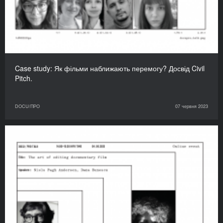
Case study: Як фільми наближають перемогу? Досвід Civil
Pitch.
DOCU/ПРО
07 червня 2023