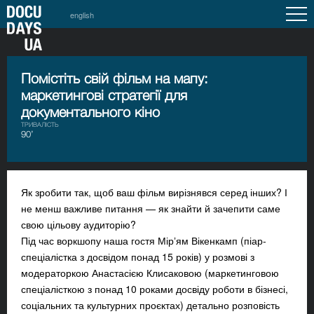
english
Помістіть свій фільм на мапу:
маркетингові стратегії для
документального кіно
ТРИВАЛІСТЬ
90’
Як зробити так, щоб ваш фільм вирізнявся серед інших? І
не менш важливе питання — як знайти й зачепити саме
свою цільову аудиторію?
Під час воркшопу наша гостя Мірʼям Вікенкамп (піар-
спеціалістка з досвідом понад 15 років) у розмові з
модераторкою Анастасією Клисаковою (маркетинговою
спеціалісткою з понад 10 роками досвіду роботи в бізнесі,
соціальних та культурних проєктах) детально розповість