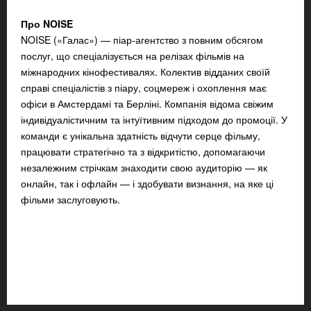
Про NOISE
NOISE («Галас») — піар-агентство з повним обсягом
послуг, що спеціалізується на релізах фільмів на
міжнародних кінофестивалях. Колектив відданих своїй
справі спеціалістів з піару, соцмереж і охоплення має
офіси в Амстердамі та Берліні. Компанія відома свіжим
індивідуалістичним та інтуїтивним підходом до промоції. У
команди є унікальна здатність відчути серце фільму,
працювати стратегічно та з відкритістю, допомагаючи
незалежним стрічкам знаходити свою аудиторію — як
онлайн, так і офлайн — і здобувати визнання, на яке ці
фільми заслуговують.