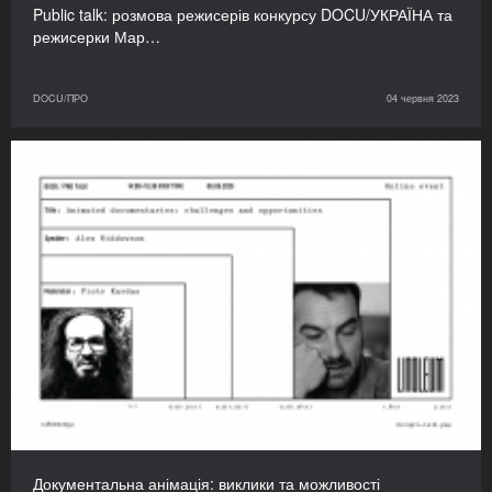
Public talk: розмова режисерів конкурсу DOCU/УКРАЇНА та
режисерки Мар…
DOCU/ПРО
04 червня 2023
Документальна анімація: виклики та можливості