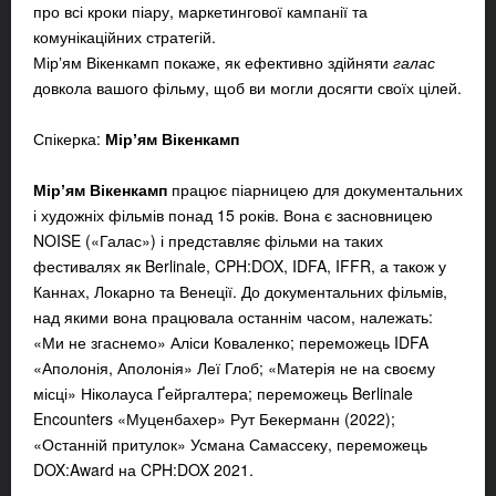
про всі кроки піару, маркетингової кампанії та
комунікаційних стратегій.
Мірʼям Вікенкамп покаже, як ефективно здійняти
галас
довкола вашого фільму, щоб ви могли досягти своїх цілей.
Спікерка:
Мірʼям Вікенкамп
Мірʼям Вікенкамп
працює піарницею для документальних
і художніх фільмів понад 15 років. Вона є засновницею
NOISE («Галас») і представляє фільми на таких
фестивалях як Berlinale,
CPH:DOX, IDFA, IFFR, а також у
Каннах, Локарно та Венеції. До документальних фільмів,
над якими вона працювала останнім часом, належать:
«Ми не згаснемо» Аліси Коваленко; переможець IDFA
«Аполонія, Аполонія» Леї Глоб; «Матерія не на своєму
місці» Ніколауса Ґейргалтера; переможець Berlinale
Encounters «Муценбахер» Рут Бекерманн (2022);
«Останній притулок» Усмана Самассеку, переможець
DOX:Award на CPH:DOX 2021.