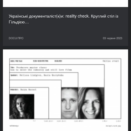
Українські документаліст(к)и: reality check. Круглий стіл із
Гільдією…
DOCU/ПРО
03 червня 2023