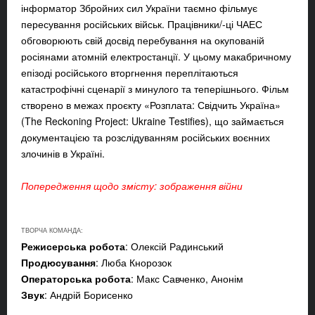
інформатор Збройних сил України таємно фільмує
пересування російських військ. Працівники/-ці ЧАЕС
обговорюють свій досвід перебування на окупованій
росіянами атомній електростанції. У цьому макабричному
епізоді російського вторгнення переплітаються
катастрофічні сценарії з минулого та теперішнього. Фільм
створено в межах проєкту «Розплата: Свідчить Україна»
(The Reckoning Project: Ukraine Testifies), що займається
документацією та розслідуванням російських воєнних
злочинів в Україні.
Попередження щодо змісту: зображення війни
ТВОРЧА КОМАНДА:
Режисерська робота
: Олексій Радинський
Продюсування
: Люба Кнорозок
Операторська робота
: Макс Савченко, Анонім
Звук
: Андрій Борисенко