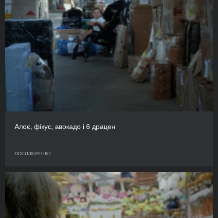
Алоє, фікус, авокадо і 6 драцен
DOCU/КОРОТКО