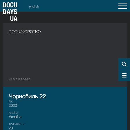
english
DOCU/КОРОТКО
НАЗАД В РОЗДIЛ
Чорнобиль 22
РІК
2023
КРАЇНА
Україна
ТРИВАЛІСТЬ
20’