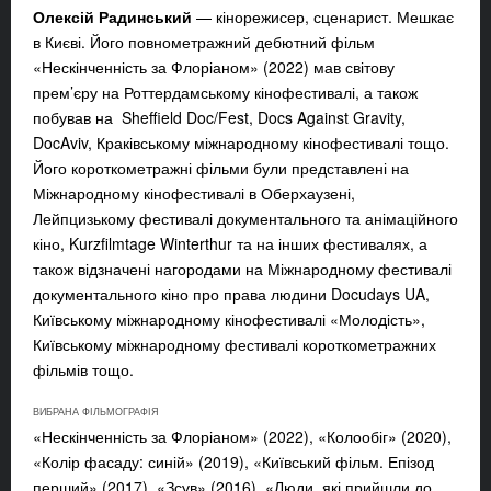
Олексій Радинський
— кінорежисер, сценарист. Мешкає
в Києві. Його повнометражний дебютний фільм
«Нескінченність за Флоріаном» (2022) мав світову
прем’єру на Роттердамському кінофестивалі, а також
побував на Sheffield Doc/Fest, Docs Against Gravity,
DocAviv, Краківському міжнародному кінофестивалі тощо.
Його короткометражні фільми були представлені на
Міжнародному кінофестивалі в Оберхаузені,
Лейпцизькому фестивалі документального та анімаційного
кіно, Kurzfilmtage Winterthur та на інших фестивалях, а
також відзначені нагородами на Міжнародному фестивалі
документального кіно про права людини Docudays UA,
Київському міжнародному кінофестивалі «Молодість»,
Київському міжнародному фестивалі короткометражних
фільмів тощо.
ВИБРАНА ФІЛЬМОГРАФІЯ
«
Нескінченність за Флоріаном
»
(2022),
«Колообіг» (2020),
«Колір фасаду: синій» (2019), «Київський фільм. Епізод
перший» (2017), «Зсув» (2016), «Люди, які прийшли до