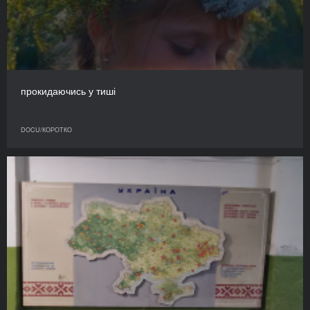
прокидаючись у тиші
DOCU/КОРОТКО