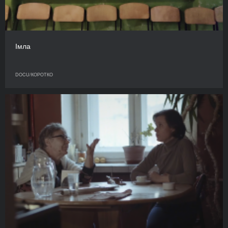
Імла
DOCU/КОРОТКО