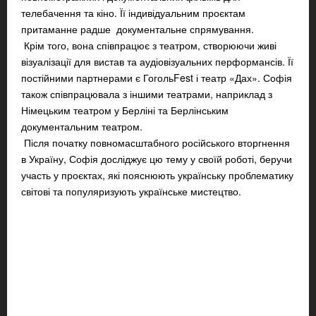
телебачення та кіно. Її індивідуальним проєктам
притаманне радше документальне спрямування.
Крім того, вона співпрацює з театром, створюючи живі
візуалізації для вистав та аудіовізуальних перформансів. Її
постійними партнерами є ГогольFest і театр «Дах». Софія
також співпрацювала з іншими театрами, наприклад з
Німецьким театром у Берліні та Берлінським
документальним театром.
Після початку повномасштабного російського вторгнення
в Україну, Софія досліджує цю тему у своїй роботі, беручи
участь у проєктах, які пояснюють українську проблематику
світові та популяризують українське мистецтво.