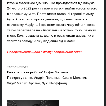
історію маленької дівчинки, що прокидається від вибухів
24 лютого 2022 року та намагається знайти когось живого
в палаючому місті. Прототипом головної героїні фільму
була Аліса, чотирирічна дівчинка, що залишалася в
оточеному Маріуполі протягом всього часу облоги, вона
також перебувала на «Азовсталі» в останні тижні захисту
міста. Коли рашисти дозволили евакуювати цивільних з
території заводу, Алісу відділили від її мами.
Попередження щодо змісту: зображення війни
ТВОРЧА КОМАНДА:
Режисерська робота
: Софія Мельник
Продюсування
: Андрій Палатний, Софія Мельник
Звук
: Маріус Кірстен, Луіс Шьоффенд