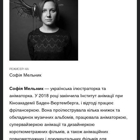
РЕЖИСЕР/-КА
Софія Мельник
Софія Мельник
— українська ілюстраторка та
аніматорка. У 2018 році закінчила Інститут анімації при
Кіноакадемії Баден-Вюртемберга, і відтоді працює
фрілансеркою. Вона проілюструвала кілька книжок та
обкладинок музичних альбомів, працювала аніматоркою,
супервайзеркою анімації та дизайнеркою
короткометражних фільмів, а також анімаційних
повнометражних і документальних фільмів для