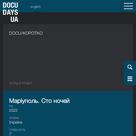
english
DOCU/КОРОТКО
НАЗАД В РОЗДIЛ
Маріуполь. Сто ночей
РІК
2022
КРАЇНА
Україна
ТРИВАЛІСТЬ
7’