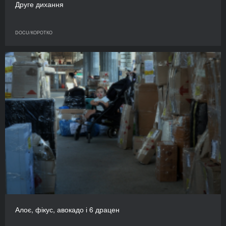
Друге дихання
DOCU/КОРОТКО
Алоє, фікус, авокадо і 6 драцен