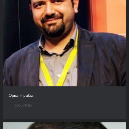
Орва Нірабіа
DOCU/ПРАВО