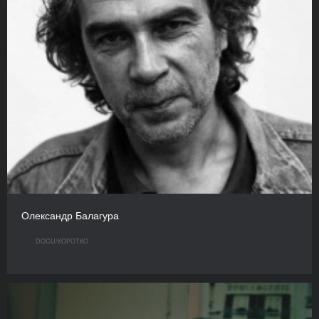
Олександр Балагура
DOCU/КOРОТКО