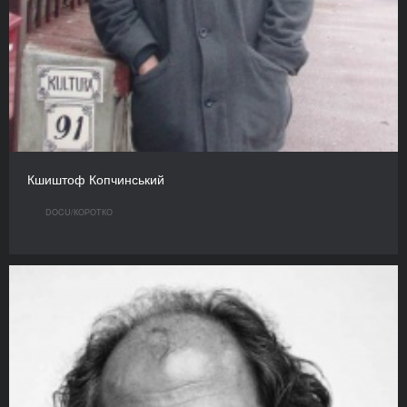
Кшиштоф Копчинський
DOCU/КOРОТКО