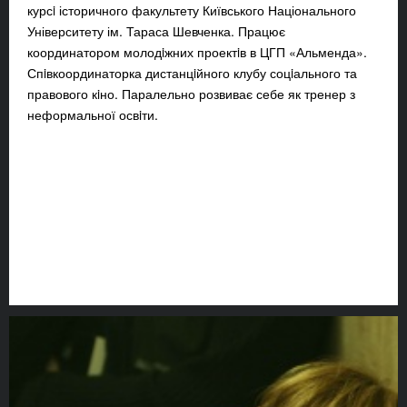
курсi історичного факультету Київського Національного
Університету ім. Тараса Шевченка. Працює
координатором молодiжних проектiв в ЦГП «Альменда».
Спiвкоординаторка дистанцiйного клубу соцiального та
правового кiно. Паралельно розвиває себе як тренер з
неформальної освiти.