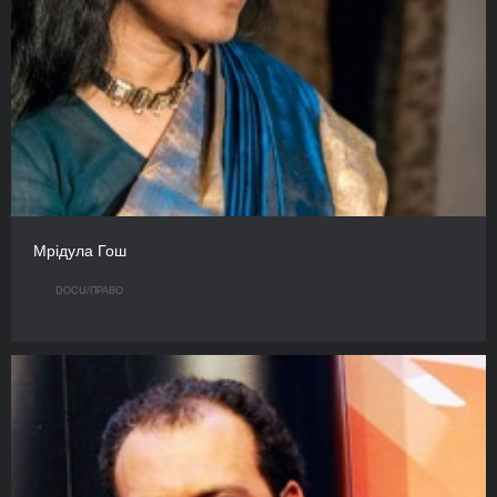
Мрідула Гош
DOCU/ПРАВО