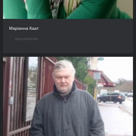
Маріанна Каат
DOCU/КOРОТКО