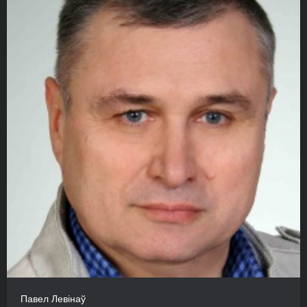
Павел Левінаў