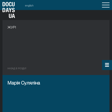
english
ЖУРІ
НАЗАД В РОЗДIЛ
Марія Суляліна