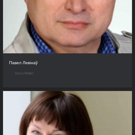
Павел Левінаў
DOCU/ПРАВО