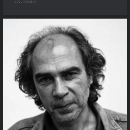
DOCU/КOРОТКО