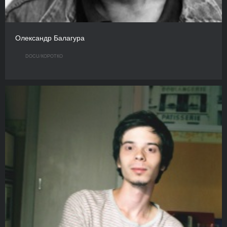
Олександр Балагура
DOCU/КOРОТКО