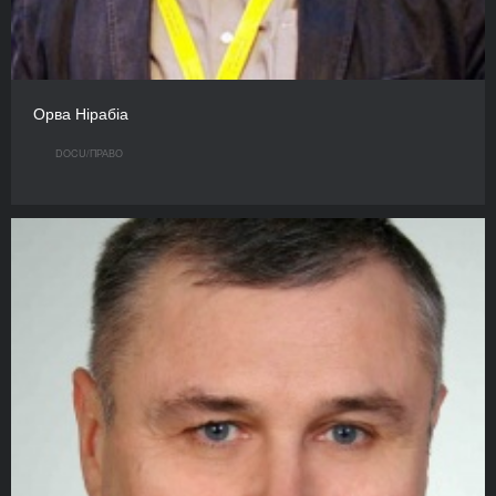
Орва Нірабіа
DOCU/ПРАВО