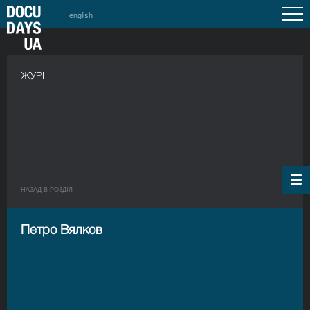
english
ЖУРІ
НАЗАД В РОЗДIЛ
Петро Вялков