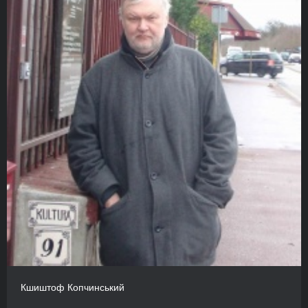
Кшиштоф Копчинський