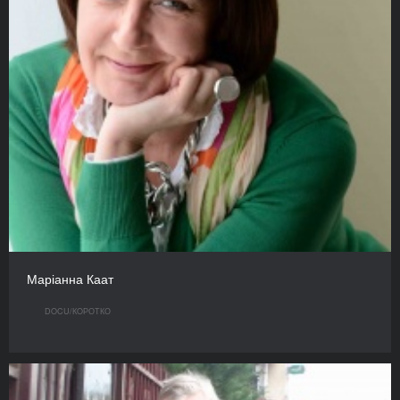
Маріанна Каат
DOCU/КOРОТКО