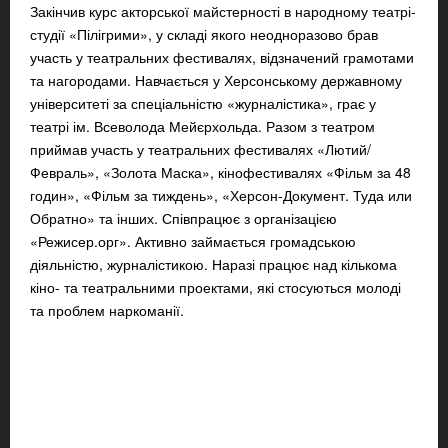
Закінчив курс акторської майстерності в народному театрі-
студії «Пілігрими», у складі якого неодноразово брав
участь у театральних фестивалях, відзначений грамотами
та нагородами. Навчається у Херсонському державному
університеті за спеціальністю «журналістика», грає у
театрі ім. Всеволода Мейєрхольда. Разом з театром
приймав участь у театральних фестивалях «Лютий/
Февраль», «Золота Маска», кінофестивалях «Фільм за 48
годин», «Фільм за тиждень», «Херсон-Документ. Туда или
Обратно» та інших. Співпрацює з організацією
«Режисер.орг». Активно займається громадською
діяльністю, журналістикою. Наразі працює над кількома
кіно- та театральними проектами, які стосуються молоді
та проблем наркоманії.