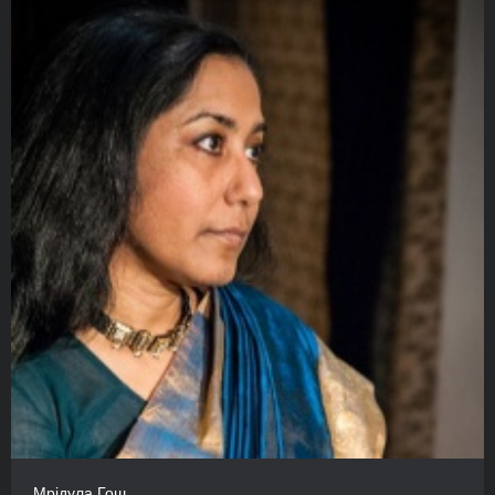
Мрідула Гош