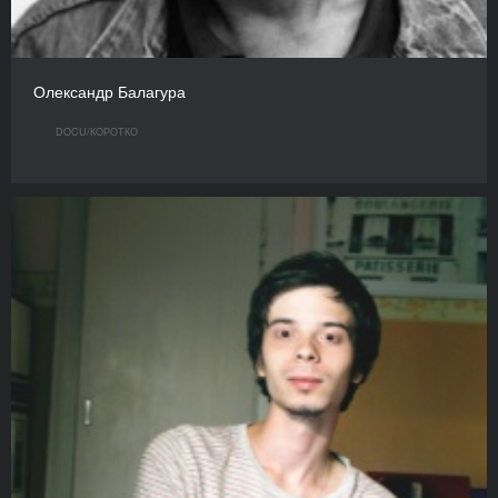
Олександр Балагура
DOCU/КOРОТКО