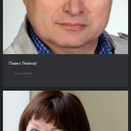
Павел Левінаў
DOCU/ПРАВО