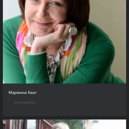
Маріанна Каат
DOCU/КOРОТКО