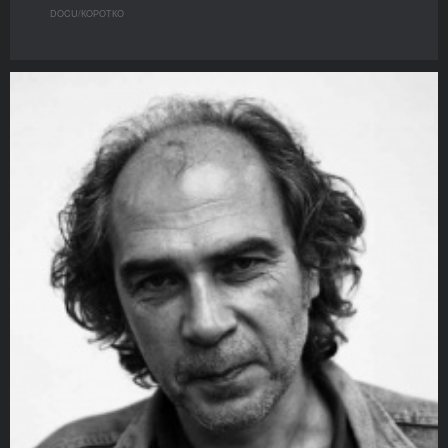
DOCU/КOРОТКО