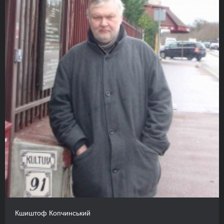
Кшиштоф Копчинський