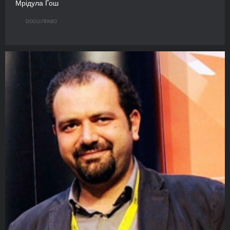
Мрідула Гош
DOCU/ПРАВО