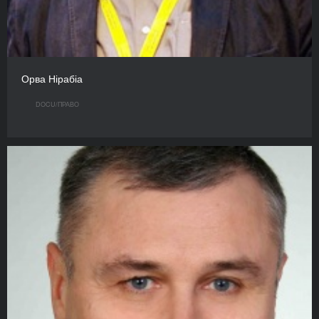
Орва Нірабіа
DOCU/ПРАВО