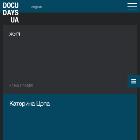
english
ЖУРІ
НАЗАД В РОЗДIЛ
Катерина Цопа