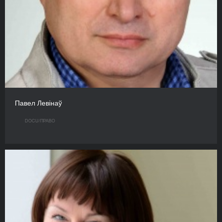
Павел Левінаў
DOCU/ПРАВО