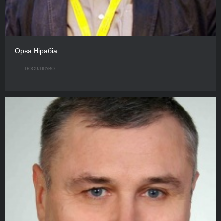
Орва Нірабіа
DOCU/ПРАВО