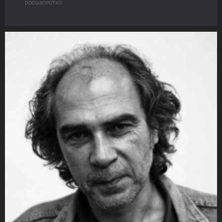
DOCU/КOРОТКО