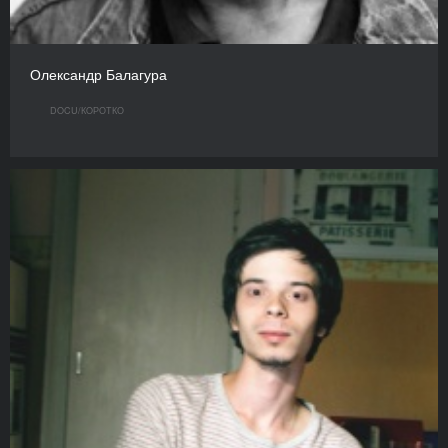
Олександр Балагура
DOCU/КOРОТКО