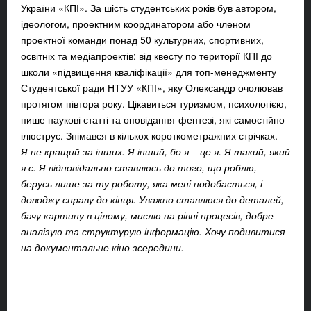
України «КПІ». За шість студентських років був автором,
ідеологом, проектним координатором або членом
проектної команди понад 50 культурних, спортивних,
освітніх та медіапроектів: від квесту по території КПІ до
школи «підвищення кваліфікації» для топ-менеджменту
Студентської ради НТУУ «КПІ», яку Олександр очолював
протягом півтора року. Цікавиться туризмом, психологією,
пише наукові статті та оповідання-фентезі, які самостійно
ілюструє. Знімався в кількох короткометражних стрічках.
Я не кращий за інших. Я інший, бо я – це я. Я такий, який
я є. Я відповідально ставлюсь до того, що роблю,
берусь лише за ту роботу, яка мені подобається, і
доводжу справу до кінця. Уважно ставлюся до деталей,
бачу картину в цілому, мислю на рівні процесів, добре
аналізую та структурую інформацію. Хочу подивитися
на документальне кіно зсередини.