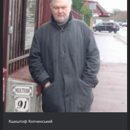
Кшиштоф Копчинський