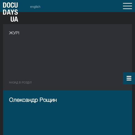
english
ЖУРІ
НАЗАД В РОЗДIЛ
Олександр Рощин