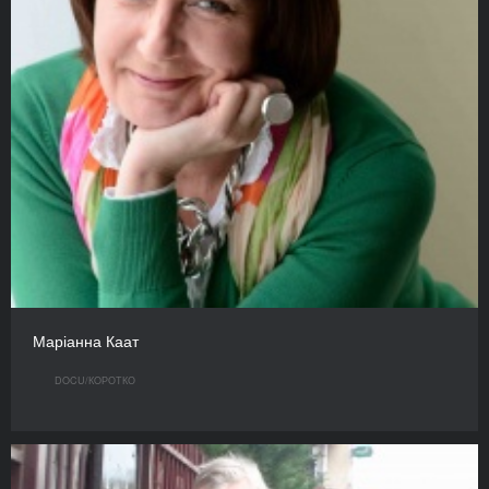
Маріанна Каат
DOCU/КOРОТКО