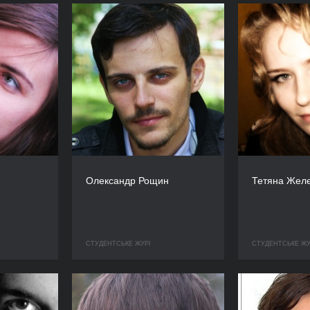
Олександр Рощин
Тетяна Желє
СТУДЕНТСЬКЕ ЖУРІ
СТУДЕНТСЬКЕ ЖУ