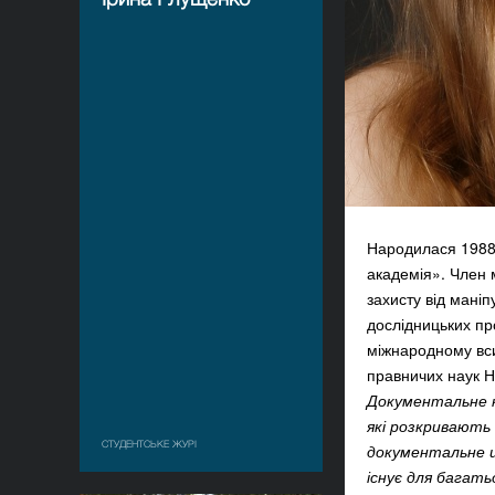
Народилася 1988 
академія». Член м
захисту від маніп
дослідницьких пр
міжнародному вс
правничих наук Н
Документальне к
які розкривають 
СТУДЕНТСЬКЕ ЖУРІ
документальне ці
існує для багать