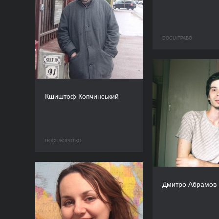
DOCU/ПРАВО
Кшиштоф Копчинський
DOCU/КOРОТКО
Дмитро Абрамов