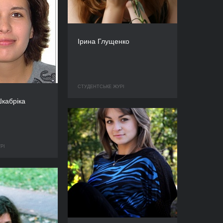
Ірина Глущенко
СТУДЕНТСЬКЕ ЖУРІ
кабріка
РІ