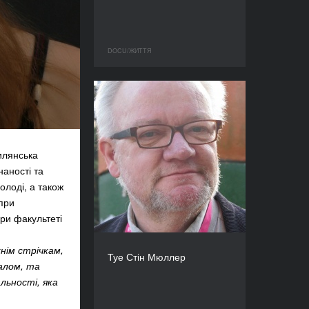
DOCU/ЖИТТЯ
илянська
наності та
олоді, а також
 при
ри факультеті
нім стрічкам,
Туе Стін Мюллер
галом, та
льності, яка