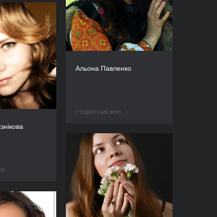
Альона Павленко
СТУДЕНТСЬКЕ ЖУРІ
знікова
РІ