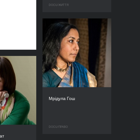
DOCU/ЖИТТЯ
Мрідула Гош
DOCU/ПРАВО
ат