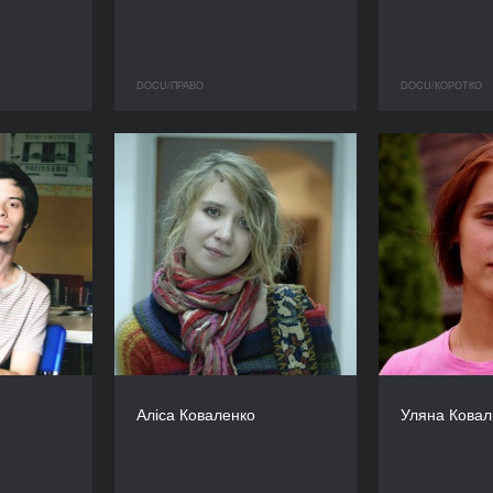
DOCU/ПРАВО
DOCU/КOРОТКО
Аліса Коваленко
Уляна Ковал