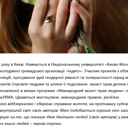
року в Києві. Навчається в Національному університеті «Києво-Мог
олодіжної громадської організації «Індиго». Учасник проектів з обіз
уляцій, просування ідей гендерної рівності та толерантності серед м
оектів (торгівля людьми та шляхи її подолання, захист прав дитини
иновленні) в межах програми «Міжнародний захист прав людини» п
аУКМА. Цікавиться мистецтвом, міжнародним правом, релігією.
іно віддзеркалює і зберігає справжнє життя, на противагу худож
внутрішній світ своїх авторів. Мені подобається хороше кіно за
ную за те, що показує ідею декількох людей (своїх авторів) у реа
ох інших людей – героїв стрічки.