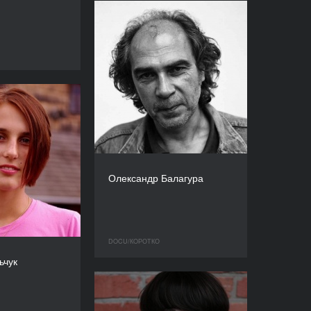
Олександр Балагура
DOCU/КOРОТКО
ьчук