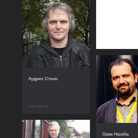
Аудрюс Стоніс
DOCU/ЖИТТЯ
Орва Нірабіа