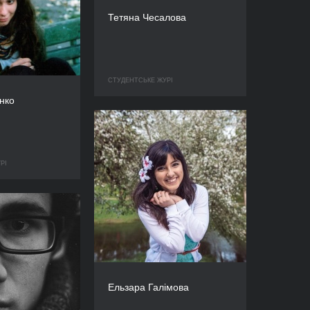
Тетяна Чесалова
СТУДЕНТСЬКЕ ЖУРІ
нко
РІ
Ельзара Галімова