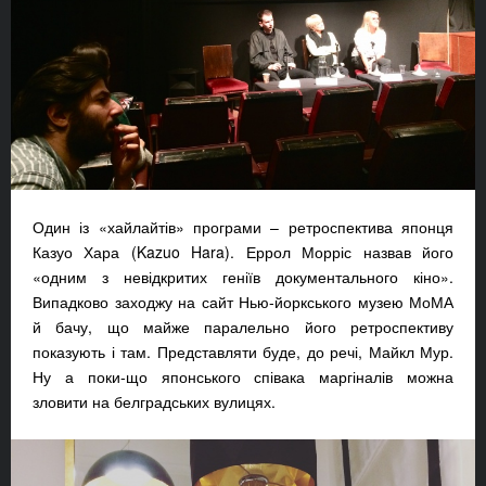
Один із «хайлайтів» програми – ретроспектива японця
Казуо Хара (Kazuo Hara). Еррол Морріс назвав його
«одним з невідкритих геніїв документального кіно».
Випадково заходжу на сайт Нью-йоркського музею МоМА
й бачу, що майже паралельно його ретроспективу
показують і там. Представляти буде, до речі, Майкл Мур.
Ну а поки-що японського співака маргіналів можна
зловити на белградських вулицях.