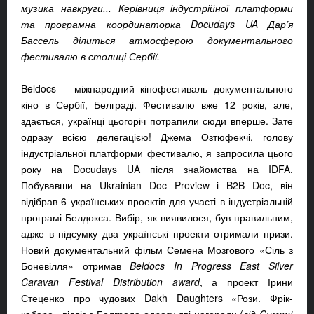
музика навкруги... Керівниця індустрійної платформи
та програмна координаторка Docudays UA Дар’я
Бассель ділиться атмосферою документального
фестивалю в столиці Сербії.
Beldocs – міжнародний кінофестиваль документального
кіно в Сербії, Белграді. Фестивалю вже 12 років, але,
здається, українці цьогоріч потрапили сюди вперше. Зате
одразу всією делегацією! Джема Озтюфекчі, голову
індустріальної платформи фестивалю, я запросила цього
року на Docudays UA після знайомства на IDFA.
Побувавши на Ukrainian Doc Preview і B2B Doc, він
відібрав 6 українських проектів для участі в індустріальній
програмі Белдокса. Вибір, як виявилося, був правильним,
адже в підсумку два українські проекти отримали призи.
Новий документальний фільм Семена Мозгового «Сіль з
Боневілля» отримав
Beldocs In Progress East Silver
Caravan Festival Distribution award
, а проект Ірини
Стеценко про чудових Dakh Daughters «Рози. Фрік-