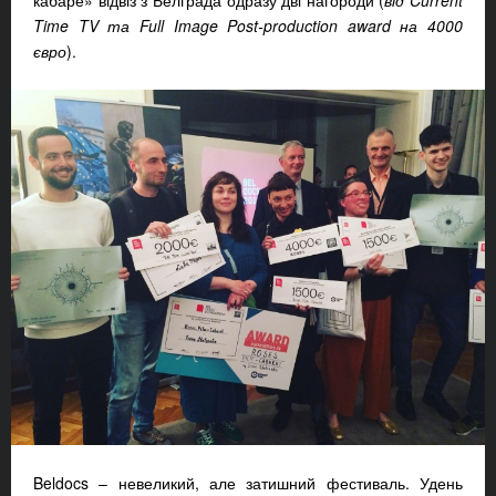
кабаре» відвіз з Белграда одразу дві нагороди (
від Current
Time TV та Full Image Post-production award на 4000
євро
).
Beldocs – невеликий, але затишний фестиваль. Удень