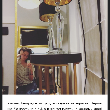
Узагалі, Белград – місце доволі дивне та виразне. Перше,
що б'є навіть не в очі, а в ніс: тут курять на кожному кроці.