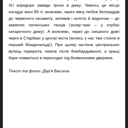
Усі коридори завжди трохи в диму. Чимось це місце
нагадує мені 90-ті, можливо, через явну любов белградців
до червоного оксамиту, килимів і золота й водночас – до
завзятих латинських танців (знову-таки – у клубах
сигаретного диму). А можливо, через до смішного довгі
черги в Старбакс у центрі міста (колись у нас такі стояли в
перший Макдональдс). При цьому частина центральних
вулиць перерита, немов після бомбардування, а кращі
бари ховаються в переходах під безіменними дверима.
Текст та фото: Дар'я Бассель