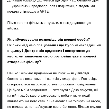
До нашої команди долучився ще один наш близький друг
— український продюсер Ілля Гладштейн, а згодом ми
почали співпрацю з ARTE.
Після того як фільм змонтували, я теж доєднався до
війська.
Як вибудовували розповідь від першої особи?
Скільки над нею працювали і що було найскладнішим
в цьому? Дмитро вів щоденник і повертався до
нього, чи записував свою розповідь уже в процесі
створення фільму?
Сашко:
Фізично щоденника не існує — ні у вигляді
блокнота з нотатками, ні записів у смартфоні. Розповідь
створювалася на основі сотень голосових повідомлень.
Це було моїм завданням — витягнути з Дока почуття, які
на війні здебільшого заморожені, побачити, як події
впливають на його стан. Я намагався не тиснути на нього,
не впливати, не нав'язувати свого бачення. Більше слухав