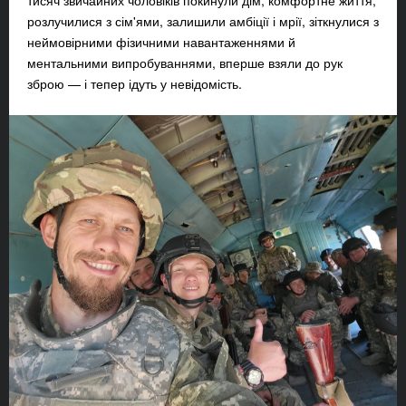
тисяч звичайних чоловіків покинули дім, комфортне життя,
розлучилися з сім'ями, залишили амбіції і мрії, зіткнулися з
неймовірними фізичними навантаженнями й
ментальними випробуваннями, вперше взяли до рук
зброю — і тепер ідуть у невідомість.