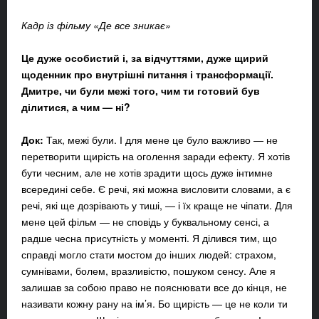
Кадр із фільму «Де все зникає»
Це дуже особистий і, за відчуттями, дуже щирий
щоденник про внутрішні питання і трансформації.
Дмитре, чи були межі того, чим ти готовий був
ділитися, а чим — ні?
Док:
Так, межі були. І для мене це було важливо — не
перетворити щирість на оголення заради ефекту. Я хотів
бути чесним, але не хотів зрадити щось дуже інтимне
всередині себе. Є речі, які можна висловити словами, а є
речі, які ще дозрівають у тиші, — і їх краще не чіпати. Для
мене цей фільм — не сповідь у буквальному сенсі, а
радше чесна присутність у моменті. Я ділився тим, що
справді могло стати мостом до інших людей: страхом,
сумнівами, болем, вразливістю, пошуком сенсу. Але я
залишав за собою право не пояснювати все до кінця, не
називати кожну рану на ім’я. Бо щирість — це не коли ти