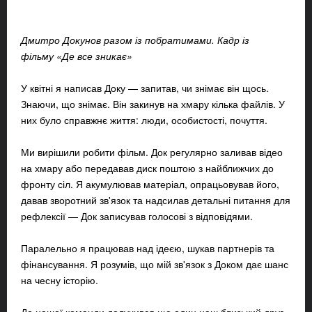
Дмитро Докунов разом із побратимами. Кадр із
фільму «Де все зникає»
У квітні я написав Доку — запитав, чи знімає він щось.
Знаючи, що знімає. Він закинув на хмару кілька файлів. У
них було справжнє життя: люди, особистості, почуття.
Ми вирішили робити фільм. Док регулярно заливав відео
на хмару або передавав диск поштою з найближчих до
фронту сіл. Я акумулював матеріал, опрацьовував його,
давав зворотний зв'язок та надсилав детальні питання для
рефлексії — Док записував голосові з відповідями.
Паралельно я працював над ідеєю, шукав партнерів та
фінансування. Я розумів, що мій зв'язок з Доком дає шанс
на чесну історію.