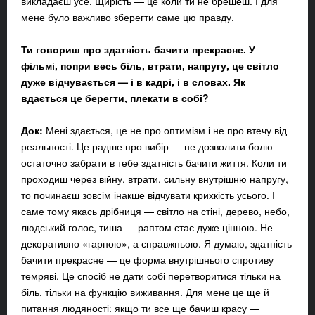
викладаєш усе. Щирість — це коли ти не брешеш. І для
мене було важливо зберегти саме цю правду.
Ти говориш про здатність бачити прекрасне. У
фільмі, попри весь біль, втрати, напругу, це світло
дуже відчувається — і в кадрі, і в словах. Як
вдається це берегти, плекати в собі?
Док:
Мені здається, це не про оптимізм і не про втечу від
реальності. Це радше про вибір — не дозволити болю
остаточно забрати в тебе здатність бачити життя. Коли ти
проходиш через війну, втрати, сильну внутрішню напругу,
то починаєш зовсім інакше відчувати крихкість усього. І
саме тому якась дрібниця — світло на стіні, дерево, небо,
людський голос, тиша — раптом стає дуже цінною. Не
декоративно «гарною», а справжньою. Я думаю, здатність
бачити прекрасне — це форма внутрішнього спротиву
темряві. Це спосіб не дати собі перетворитися тільки на
біль, тільки на функцію виживання. Для мене це ще й
питання людяності: якщо ти все ще бачиш красу —