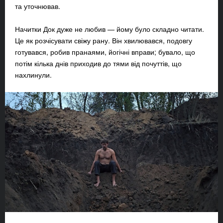
та уточнював.
Начитки Док дуже не любив — йому було складно читати.
Це як розчісувати свіжу рану. Він хвилювався, подовгу
готувався, робив пранаями, йогічні вправи; бувало, що
потім кілька днів приходив до тями від почуттів, що
нахлинули.