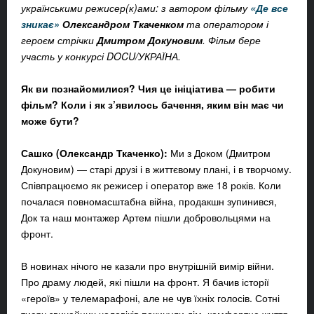
українськими режисер(к)ами: з автором фільму
«Де все
зникає»
Олександром Ткаченком
та оператором і
героєм стрічки
Дмитром Докуновим
. Фільм бере
участь у конкурсі DOCU/УКРАЇНА.
Як ви познайомилися? Чия це ініціатива — робити
фільм? Коли і як з’явилось бачення, яким він має чи
може бути?
Сашко (
Олександр Ткаченко)
:
Ми з Доком (Дмитром
Докуновим) — старі друзі і в життєвому плані, і в творчому.
Співпрацюємо як режисер і оператор вже 18 років. Коли
почалася повномасштабна війна, продакшн зупинився,
Док та наш монтажер Артем пішли добровольцями на
фронт.
В новинах нічого не казали про внутрішній вимір війни.
Про драму людей, які пішли на фронт. Я бачив історії
«героїв» у телемарафоні, але не чув їхніх голосів. Сотні