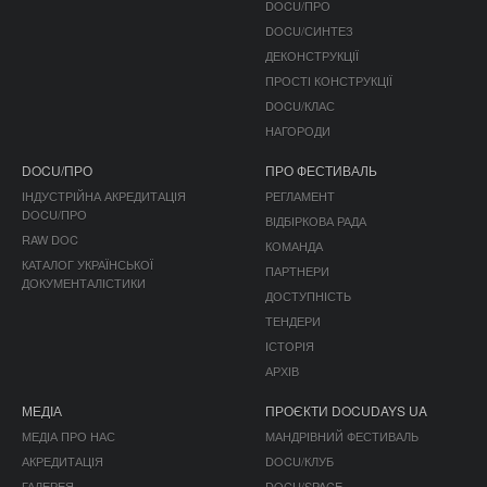
DOCU/ПРО
DOCU/СИНТЕЗ
ДЕКОНСТРУКЦІЇ
ПРОСТІ КОНСТРУКЦІЇ
DOCU/КЛАС
НАГОРОДИ
DOCU/ПРО
ПРО ФЕСТИВАЛЬ
ІНДУСТРІЙНА АКРЕДИТАЦІЯ
РЕГЛАМЕНТ
DOCU/ПРО
ВІДБІРКОВА РАДА
RAW DOC
КОМАНДА
КАТАЛОГ УКРАЇНСЬКОЇ
ПАРТНЕРИ
ДОКУМЕНТАЛІСТИКИ
ДОСТУПНІСТЬ
ТЕНДЕРИ
ІСТОРІЯ
АРХІВ
МЕДІА
ПРОЄКТИ DOCUDAYS UA
МЕДІА ПРО НАС
МАНДРІВНИЙ ФЕСТИВАЛЬ
АКРЕДИТАЦІЯ
DOCU/КЛУБ
ГАЛЕРЕЯ
DOCU/SPACE