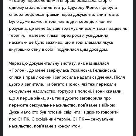
«Театру переселенця» я вперше розказала історію
одному із засновників театру Едуарду Жено, і це була
спроба рефлексії травми через документальний театр.
Було дуже важко, я тоді навіть для себе до кінця не
розуміла, це мене більше травмує чи все ж таки працює як
терапія. І напевно тільки через роки я усвідомила,
наскільки це було важливо, що я тоді зламала якусь
внутрішню стіну в собі і поділилася цим досвідом.
Через цю документальну виставу, яка називалася
«Полон», до мене звернулась Українська Гельсінська
спілка з прав людини і запросила надати свідчення. Після
цього я запитала, чи багато є жінок, які теж пережили
сексуальне насильство, тортури в полоні, і вони сказали,
що я перша жінка, яка так відкрито заговорила про
пережите сексуальне насильство, пов’язане з війною.
Дуже мало хто був готовий свідчити і відкрито говорити
про СНПК. Є офіційний термін, СНПК — сексуальне
насильство, пов'язане з конфліктом.