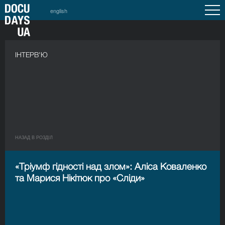
english
ІНТЕРВ'Ю
НАЗАД В РОЗДIЛ
«Тріумф гідності над злом»: Аліса Коваленко
та Марися Нікітюк про «Сліди»