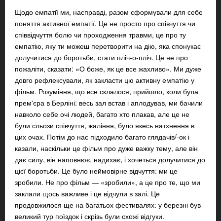
Щодо емпатії ми, насправді, разом сформували для себе
поняття активної емпатії. Це не просто про співчуття чи
співвідчуття болю чи проходження травми, це про ту
емпатію, яку ти можеш перетворити на дію, яка спонукає
долучитися до боротьби, стати пліч-о-пліч. Це не про
пожаліти, сказати: «О боже, як це все жахливо». Ми дуже
довго рефлексували, як закласти цю активну емпатію у
фільм. Розуміння, що все склалося, прийшло, коли була
прем'єра в Берліні: весь зал встав і аплодував, ми бачили
навколо себе очі людей, багато хто плакав, але це не
були сльози співчуття, жаління, було якесь натхнення в
цих очах. Потім до нас підходило багато глядачів/-ок і
казали, наскільки це фільм про дуже важку тему, але він
дає силу, він наповнює, надихає, і хочеться долучитися до
цієї боротьби. Це було неймовірне відчуття: ми це
зробили. Не про фільм — «зробили», а це про те, що ми
заклали щось важливе і це відчули в залі. Це
продовжилося ще на багатьох фестивалях: у березні був
великий тур поїздок і скрізь були схожі відгуки.