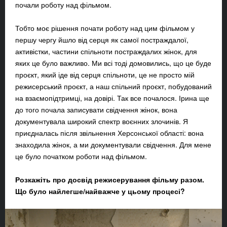
почали роботу над фільмом.
Тобто моє рішення почати роботу над цим фільмом у
першу чергу йшло від серця як самої постраждалої,
активістки, частини спільноти постраждалих жінок, для
яких це було важливо. Ми всі тоді домовились, що це буде
проєкт, який іде від серця спільноти, це не просто мій
режисерський проєкт, а наш спільний проєкт, побудований
на взаємопідтримці, на довірі. Так все почалося. Ірина ще
до того почала записувати свідчення жінок, вона
документувала широкий спектр воєнних злочинів. Я
приєдналась після звільнення Херсонської області: вона
знаходила жінок, а ми документували свідчення. Для мене
це було початком роботи над фільмом.
Розкажіть про досвід режисерування фільму разом.
Що було найлегше/найважче у цьому процесі?