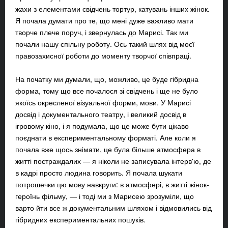
жахи з елементами свідчень тортур, катувань інших жінок.
Я почала думати про те, що мені дуже важливо мати
творче плече поруч, і звернулась до Марисі. Так ми
почали нашу спільну роботу. Ось такий шлях від моєї
правозахисної роботи до моменту творчої співпраці.
На початку ми думали, що, можливо, це буде гібридна
форма, тому що все почалося зі свідчень і ще не було
якоїсь окресленої візуальної форми, мови. У Марисі
досвід і документального театру, і великий досвід в
ігровому кіно, і я подумала, що це може бути цікаво
поєднати в експериментальному форматі. Але коли я
почала вже щось знімати, це була більше атмосфера в
житті постраждалих — я ніколи не записувала інтерв'ю, де
в кадрі просто людина говорить. Я почала шукати
потрошечки цю мову навкруги: в атмосфері, в житті жінок-
героїнь фільму, — і тоді ми з Марисею зрозуміли, що
варто йти все ж документальним шляхом і відмовились від
гібридних експериментальних пошуків.