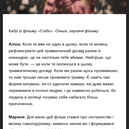
Кадр із фільму «Сліди». Ольга, героїня фільму.
Аліса:
Коли ти вже не один в цьому, коли ти можеш
рефлексувати цей травматичний досвід разом із
командою, це не настільки тебе вбиває. Найгірше, що
може бути, — це коли ти ізолюєшся в цьому
травматичному досвіді. Коли ми разом щось проживаємо,
то нам трошки легше проживати травму. Є навіть такі
форми катувань, як-от одиночні камери, які дуже важко
переживати в полоні людям, і це навмисно робиться, бо
людина в ізоляції почуває себе набагато більш
пригніченою.
Марися:
Для мене цей фільм стався про сестринство і
велику самопідтримку, якимось чином він і формувався