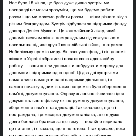
Нас було 15 жінок, це була дуже дивна зустріч, ми
насправді не могли зрозуміти, що ми будемо робити
разом і що ми можемо робити разом — жінки різного віку з
різним бекграундом. Зустріч відбулася за підтримки фонду
доктора Деніса Муквеге. Це конголійський лікар, який
допоміг тисячам жінок, постраждалим від сексуального
насильства під час другої конголійської війни, та отримав
Нобелівську премію миру. Він заснував фонд, і він допоміг
жінкам в Україні зібратися і почати свою адвокаційну
роботу — вони хотіли допомогти побудувати мережу для
допомоги і підтримки одна одної. Ці два дні зустрічі ми
намагалися намацати наші напрямки діяльності, і з
самого початку одним із таких напрямків було збереження
пам'яті, документування. Одразу ж логічно з'явилася ідея
документального фільму як інструменту документування,
збереження пам'яті та адвокації. Так склалося, що я і
постраждала, і режисерка-документалістка, але я дуже
довго боялася братися за цю тему — постійно виринало
це питання, і я казала, що я не готова. І так тривало, поки
не почалася повномасштабна війна, і ми побачили