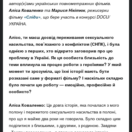
автор(к)ами українських повнометражних фільмів.
Аліса Коваленко
та
Марися Нікітюк
, режисерки
фільму
«Сліди»
, що бере участь в конкурсі DOCU/
УКРАЇНА.
Алісо, ти маєш досвід переживання сексуального
насильства, пов’язаного з конфліктом (СНПК), і була
однією з перших, хто відкрито заговорив про цю
проблему в Україні. Як ця особиста близькість до
теми вплинула на процес роботи з героїнями? У який
момент ти зрозуміла, що їхні історії мають бути
розказані саме у форматі фільму? І наскільки складно
було почати цю роботу — емоційно, професійно й
особисто?
Аліса Коваленко:
Це довга історія, яка почалася з мого
полону і пережитого сексуального насильства в полоні,
про що я майже два роки не говорила. Було складно цим
поділитися з близькими, з друзями, з родиною. Завдяки