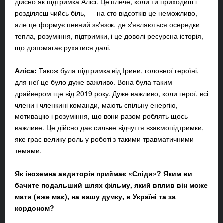
дійсно як підтримка Алісі. Це плече, коли ти приходиш і
розділяєш чийсь біль, — на сто відсотків це неможливо, —
але це формує певний зв'язок, де з'являються осередки
тепла, розуміння, підтримки, і це доволі ресурсна історія,
що допомагає рухатися далі.
Аліса:
Також була підтримка від Ірини, головної героїні,
для неї це було дуже важливо. Вона була таким
драйвером ще від 2019 року. Дуже важливо, коли герої, всі
члени і членкині команди, мають спільну енергію,
мотивацію і розуміння, що вони разом роблять щось
важливе. Це дійсно дає сильне відчуття взаємопідтримки,
яке грає велику роль у роботі з такими травматичними
темами.
Як іноземна авдиторія приймає «Сліди»? Яким ви
бачите подальший шлях фільму, який вплив він може
мати (вже має), на вашу думку, в Україні та за
кордоном?