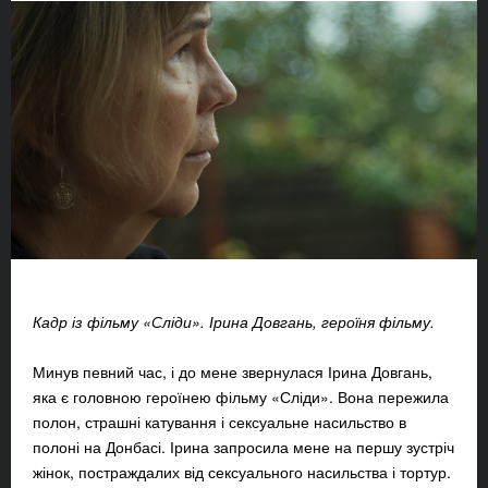
Кадр із фільму «Сліди». Ірина Довгань, героїня фільму.
Минув певний час, і до мене звернулася Ірина Довгань,
яка є головною героїнею фільму «Сліди». Вона пережила
полон, страшні катування і сексуальне насильство в
полоні на Донбасі. Ірина запросила мене на першу зустріч
жінок, постраждалих від сексуального насильства і тортур.