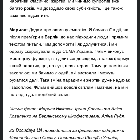
наративи класичної жертви. Ми чинимо супротив вже
багато років, ми доводимо свою суб’єктність, і це також
важливо підсвітити.
Марися:
Додам про активну емпатію. Я бачила її в дії, як
після прем'єри в Берліні до нас підходили люди і прямим
текстом питали, чим допомогти і як долучитися, і ми
одразу скеровували їх до СЕМА Україна. Фільм виконує
мистецьку функцію, він ділиться досвідом, а також формує
інший наратив, це, по суті, шлях героя. Тому це настільки
захоплює: ми бачимо людей, які вистояли і можуть
рухатися далі. Така зміна парадигми жертви дуже надихає
і захоплює. Фільм вийшов доволі світлим і матиме, на мій
погляд, і далі подібний вплив.
Чільне фото: Марися Нікітюк, Ірина Догань та Аліса
Коваленко на Берлінському кінофестивалі. Аліна Рудя.
23 Docudays UA проводиться за фінансової підтримки
Європейського Союзу, Посольства Швеції в Україні,