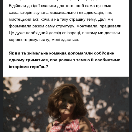
Відійшли до ідеї класики для того, щоб сама ця тема,
сама історія звучала максимально і як адвокація, і як
мистецький акт, хоча й на таку страшну тему. Далі ми
формували разом саму структуру, монтували, працювали.
Це дуже необхідний досвід співпраці, в якому ми досягли
хорошого результату, мені здається.
Як ви та знімальна команда допомагали собі/одне
одному триматися, працюючи з темою й особистими
історіями героїнь?