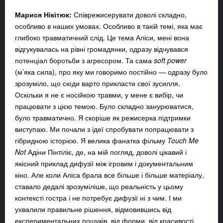
Марися Нікітюк:
Співрежисерувати доволі складно,
особливо в наших умовах. Особливо в такій темі, яка має
глибоко травматичний слід. Це тема Аліси, мені вона
відгукувалась на рівні громадянки, одразу відчувався
потенціал боротьби з агресором. Та сама
soft power
(м’яка сила), про яку ми говоримо постійно — одразу було
зрозуміло, що сюди варто прикласти свої зусилля.
Оскільки я не є носійкою травми, у мене є вибір, чи
працювати з цією темою. Було складно занурюватися,
було травматично. Я скоріше як режисерка підтримки
виступаю. Ми почали з ідеї спробувати попрацювати з
гібридною історією. Я велика фанатка фільму
Touch Me
Not
Адіни Пінтіліє, де, на мій погляд, доволі цікавий і
якісний приклад дифузії між ігровим і документальним
кіно. Але коли Аліса брала все більше і більше матеріалу,
ставало дедалі зрозуміліше, що реальність у цьому
контексті гостра і не потребує дифузії ні з чим. І ми
ухвалили правильне рішення, відмовившись від
експериментальних пошуків, від форми, від красивості.