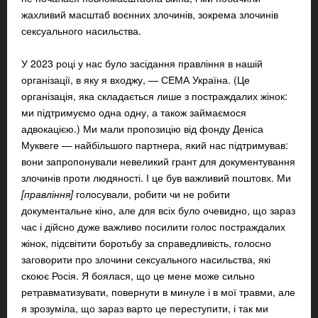
жахливий масштаб воєнних злочинів, зокрема злочинів
сексуального насильства.
У 2023 році у нас було засідання правління в нашій
організації, в яку я входжу, — СЕМА Україна. (Це
організація, яка складається лише з постраждалих жінок:
ми підтримуємо одна одну, а також займаємося
адвокацією.) Ми мали пропозицію від фонду Деніса
Муквеге — найбільшого партнера, який нас підтримував:
вони запропонували невеликий грант для документування
злочинів проти людяності. І це був важливий поштовх. Ми
[правління]
голосували, робити чи не робити
документальне кіно, але для всіх було очевидно, що зараз
час і дійсно дуже важливо посилити голос постраждалих
жінок, підсвітити боротьбу за справедливість, голосно
заговорити про злочини сексуального насильства, які
скоює Росія. Я боялася, що це мене може сильно
ретравматизувати, повернути в минуле і в мої травми, але
я зрозуміла, що зараз варто це переступити, і так ми