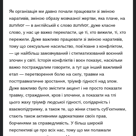
Як організація ми давно почали працювати зі зміною
наративів, зміною образу мовчазної жертви, яка плаче, на
survivor
— в англійській є слово
survivor
, дуже класне
слово, у нас це важко перекласти, це ті, хто вижили, ті, хто
пережили. Дуже важливо працювати зі зміною наративів,
тому що сексуальне насильство, пов’язане з конфліктом,
— це найбільш замовчуваний і стигматизований воєнний
злочин у світі. Історія конфліктів і воєн показує, наскільки
важко постраждалим говорити, а тут ще інший важливий
етап — перетворення болю на силу, травми на
посттравматичне зростання, тріумф гідності над злом.
Дуже важливо було змістити акцент і не просто показати
травму, страждання, кров і злочини, а показати на тлі
цього жаху тріумф людської гідності, солідарність і
взаємопідтримку, а також те, що жінки стають суб'єктними,
стають також активними адвокатками своїх прав,
борчинями за справедливість. У більш широкій
перспективі це про всіх нас, тому що ми поламали