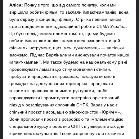
Аліса:
Почну з того, що від самого початку, коли ми
вирішили робити фільм, то заклали імпакт-кампанію, вона
була одразу в концепції фільму. Стрічка певним чином
стала продовженням адвокаційної роботи СЕМА Україна.
Це було невід'ємним елементом: те, що ми будемо
робити імпакт-кампанію і намагатися використати цей
фільм як інструмент, щит, меч, гучномовець — як тільки
зможемо. Під час Берлінале ми анонсували початок нашої
імпакт-кампанії. Ми також будемо на національному рівні
продовжувати ламати цю стіну мовчання і стигми,
пробувати працювати в громадах, показувати кіно в
громадах на деокупованих територіях і працювати
зокрема з правоохоронними структурами, щоби
впроваджувати і промотувати потерпіло-орієнтований
підхід у розслідуваннях злочинів СНПК. Зараз у нас є
спільний проєкт з асоціацією жінок-юристок «ЮрФем».
Вони прописали проєкт з розробкою та імплементацією
спеціального курсу з роботи з СНПК в університетах для
юридичних факультетів. І вони запропонували включити