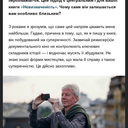
персонажів/-ок. Цей підхід є центральним і для вашої
книги
«Невизначеність»
. Чому саме він залишається
вам особливо близьким?
З роками я зрозумів, що саме цей напрям цікавить мене
найбільше. Гадаю, причина в тому, що, як я пишу у книзі,
він побудований на суперечності. Зазвичай режисер(к)и
документального кіно не контролюють ключових
складників історії — і водночас мусять її збудувати. Не
знаю іншої форми мистецтва, що мала б справу з такою
суперечністю. Це дійсно захопливо.