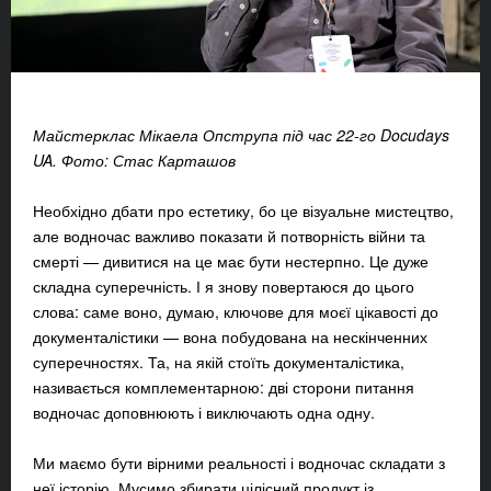
Майстерклас Мікаела Опструпа під час 22-го Docudays
UA. Фото: Стас Карташов
Необхідно дбати про естетику, бо це візуальне мистецтво,
але водночас важливо показати й потворність війни та
смерті — дивитися на це має бути нестерпно. Це дуже
складна суперечність. І я знову повертаюся до цього
слова: саме воно, думаю, ключове для моєї цікавості до
документалістики — вона побудована на нескінченних
суперечностях. Та, на якій стоїть документалістика,
називається комплементарною: дві сторони питання
водночас доповнюють і виключають одна одну.
Ми маємо бути вірними реальності і водночас складати з
неї історію. Мусимо збирати цілісний продукт із