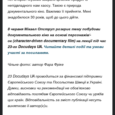
непідвладного нам хаосу. Такою є природа
документального кіно. Важливо її прийняти. Мені
знадобилося 30 років, щоб до цього дійти.
8 червня Мікаел Опструп розкриє тему побудови
документального кіно на основі персонажів/-
ок (character-driven documentary film) на лекції під час
23-го Docudays UA.
Читайте деталі події та умови
участі за посиланням.
Чільне фото: автор Фара Фріке
23 Docudays UA проводиться за фінансової підтримки
Європейського Союзу та Посольства Швеції в Україні.
Думки, висновки чи рекомендації не обов'язково
відповідають поглядам Європейського Союзу чи урядів
цих країн. Відповідальність за зміст публікації несуть
винятково її автор(к)и.