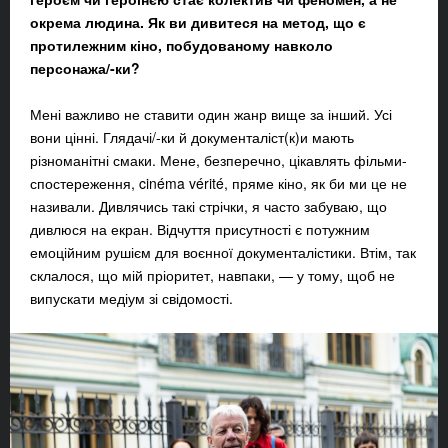
окрема людина. Як ви дивитеся на метод, що є
протилежним кіно, побудованому навколо
персонажа/-ки?
Мені важливо не ставити один жанр вище за інший. Усі
вони цінні. Глядачі/-ки й документаліст(к)и мають
різноманітні смаки. Мене, безперечно, цікавлять фільми-
спостереження, cinéma vérité, пряме кіно, як би ми це не
називали. Дивлячись такі стрічки, я часто забуваю, що
дивлюся на екран. Відчуття присутності є потужним
емоційним рушієм для воєнної документалістики. Втім, так
склалося, що мій пріоритет, навпаки, — у тому, щоб не
випускати медіум зі свідомості.