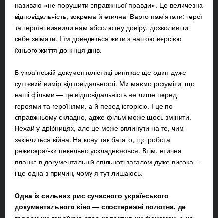
називаю «не порушити справжньої правди». Це величезна
відповідальність, зокрема й етична. Варто пам'ятати: герої
та героїні виявили нам абсолютну довіру, дозволивши
себе знімати. І їм доведеться жити з нашою версією
їхнього життя до кінця днів.
В українській документалістиці виникає ще один дуже
суттєвий вимір відповідальності. Ми маємо розуміти, що
наші фільми — це відповідальність не лише перед
героями та героїнями, а й перед історією. І це по-
справжньому складно, адже фільм може щось змінити.
Нехай у дрібницях, але це може вплинути на те, чим
закінчиться війна. На кону так багато, що робота
режисера/-ки пекельно ускладнюється. Втім, етична
планка в документальній спільноті загалом дуже висока —
і це одна з причин, чому я тут лишаюсь.
Одна із сильних рис сучасного українського
документального кіно — спостережні полотна, де
героєм чи героїнєю стає колектив чи феномен, а не