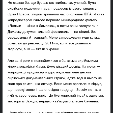
Не сказав би, що був аж так глибоко залучений. Була
сирійська подружня пара: продюсер із цього тандему,
Орва Нірабіа, згодом тривалий час очолював IDFA. Я став
копродюсером їхнього першого міжнародного фільму
«Ляльки — жінка з Дамаска», а потім вони заснували в
Дамаску документальний фестиваль — на цілині, без
середовища й традицій. Мене запрошували туди кілька
років, аж до революції 2011-го, коли все довелося
згорнути, а їм — тікати з країни.
Але за ті роки я познайомився з багатьма сирійськими
кінематографіст(к)ами. Дуже цікавий досвід. На початку
копродукції продюсер мудро надіслав мені десять
сирійських документальних стрічок, адже тоді я нічого не
знав про тамтешню оптику. Вони мене вразили: я відчув,
що переді мною інша оповідна традиція. Зовсім не та, в
якій я, європеєць, виріс. Це був корисний інсайт, адже ми,
тьютори із Заходу, нерідко нав'язуємо власне бачення.
Щодо підходів — не думаю, що різниця аж така велика.