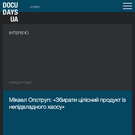
english
ІНТЕРВ'Ю
НАЗАД В РОЗДIЛ
Мікаел Опструп: «Збирати цілісний продукт із
непідвладного хаосу»