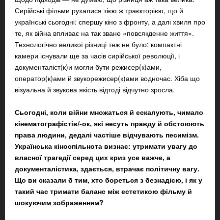
Сирійські фільми рухалися тією ж траєкторією, що й
українські сьогодні: спершу кіно з фронту, а далі хвиля про
те, як війна впливає на так зване «повсякденне життя».
Технологічно великої різниці теж не було: компактні
камери існували ще за часів сирійської революції, і
документаліст(к)и могли бути режисер(к)ами,
оператор(к)ами й звукорежисер(к)ами водночас. Хіба що
візуальна й звукова якість відтоді відчутно зросла.
Сьогодні, коли війни множаться й ескалують, чимало
кінематографістів/-ок, які несуть правду й обстоюють
права людини, дедалі частіше відчувають песимізм.
Українська кіноспільнота визнає: утримати увагу до
власної трагедії серед цих криз усе важче, а
документалістика, здається, втрачає політичну вагу.
Що ви сказали б тим, хто бореться з безнадією, і як у
такий час тримати баланс між естетикою фільму й
шокуючим зображенням?