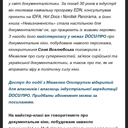
у світі документалістики. За понад 30 років в індустрії
він очолював навчальну програму EDN, консультував
проєкти на IDFA, Hot Docs і Nordisk Panorama, а його
книга «Невизначеність» стала настільною для
документалістів/-ок, що працюють із живими героями.
З нагоди його
майстеркласу у межах DOCU/ПРО
про
документальне кіно, побудоване навколо персонажа,
кінокритикиня
Соня Вселюбська
поговорила з
Мікаелем про силу суперечностей, зв'язок сирійської та
української документалістики, а також про те, як не
втрачати віру в політичну силу кіно.
Доступ до події з Мікаелем Опструпом відкритий
для власників і власниць індустріальної акредитації
DOCU/ПРО. Придбати абонемент можна за
посиланням.
На майстер-класі ви говоритимете про
документальне кіно, побудоване навколо