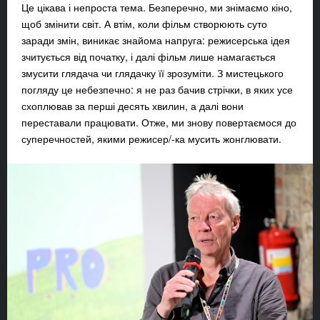
Це цікава і непроста тема. Безперечно, ми знімаємо кіно,
щоб змінити світ. А втім, коли фільм створюють суто
заради змін, виникає знайома напруга: режисерська ідея
зчитується від початку, і далі фільм лише намагається
змусити глядача чи глядачку її зрозуміти. З мистецького
погляду це небезпечно: я не раз бачив стрічки, в яких усе
схоплював за перші десять хвилин, а далі вони
переставали працювати. Отже, ми знову повертаємося до
суперечностей, якими режисер/-ка мусить жонглювати.