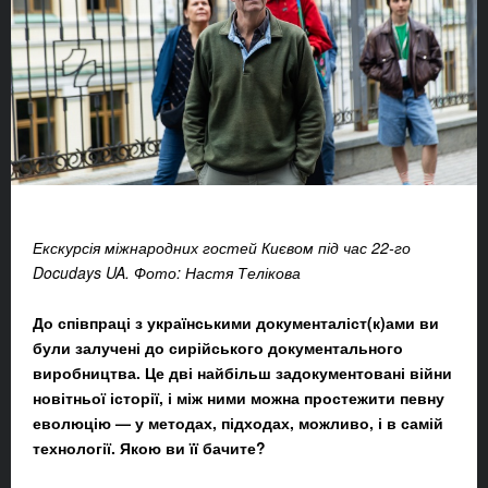
Екскурсія міжнародних гостей Києвом під час 22-го
Docudays UA. Фото: Настя Телікова
До співпраці з українськими документаліст(к)ами ви
були залучені до сирійського документального
виробництва. Це дві найбільш задокументовані війни
новітньої історії, і між ними можна простежити певну
еволюцію — у методах, підходах, можливо, і в самій
технології. Якою ви її бачите?