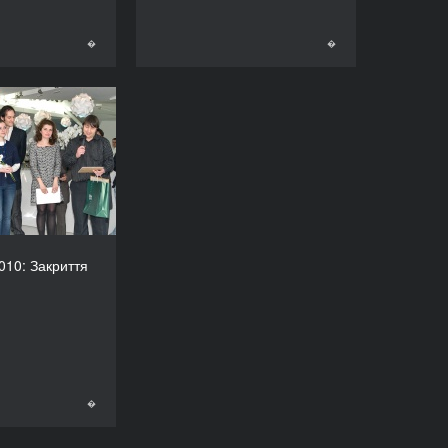
�
�
�
тиваль 2010:
Закриття
010: Закриття
�