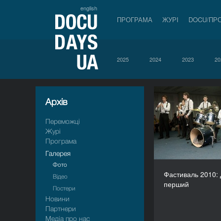
english
ПРОГРАМА
ЖУРІ
DOCU/ПР
2025
2024
2023
20
Архiв
Фастиваль 2
Переможці
Журі
Програма
Галерея
Фото
Фастиваль 2010:
Відео
перший
Постери
Новини
Партнери
Медіа про нас