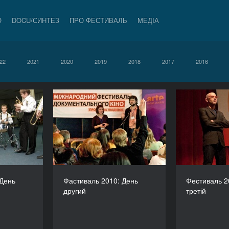
О
DOCU/СИНТЕЗ
ПРО ФЕСТИВАЛЬ
МЕДІА
22
2021
2020
2019
2018
2017
2016
010: День
Фастиваль 2010: День
Фестива
перший
другий
 День
Фастиваль 2010: День
Фестиваль 2
другий
третій