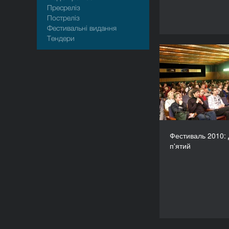
Пресрелiз
Пострелiз
�
Фестивальні видання
Тендери
Фестиваль 2
Фестиваль 2010:
п'ятий
�