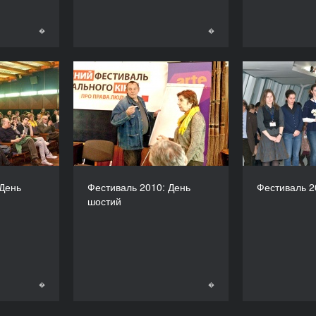
�
�
�
�
010: День
Фестиваль 2010: День
Фес
п'ятий
шостий
 День
Фестиваль 2010: День
Фестиваль 2
шостий
�
�
�
�