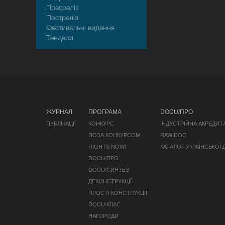
Пресрелiз
Пострелiз
Фестивальні видання
Тендери
ЖУРНАЛ
ПРОГРАМА
DOCU/ПРО
ПУБЛІКАЦІЇ
КОНКУРС
ІНДУСТРІЙНА АКРЕДИТ
ПОЗА КОНКУРСОМ
RAW DOC
RIGHTS NOW!
КАТАЛОГ УКРАЇНСЬКОЇ
DOCU/ПРО
DOCU/СИНТЕЗ
ДЕКОНСТРУКЦІЇ
ПРОСТІ КОНСТРУКЦІЇ
DOCU/КЛАС
НАГОРОДИ