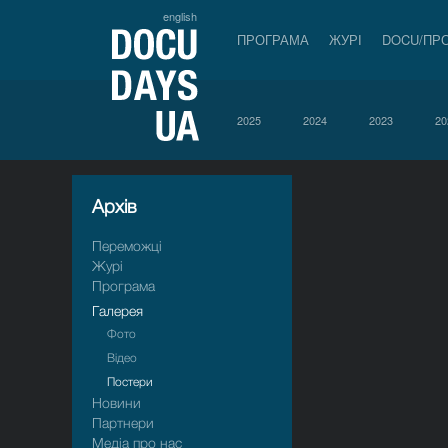
english
ПРОГРАМА
ЖУРІ
DOCU/ПР
2025
2024
2023
20
Архiв
Переможці
Журі
Програма
Галерея
Фото
Відео
Постери
Новини
Партнери
Медіа про нас