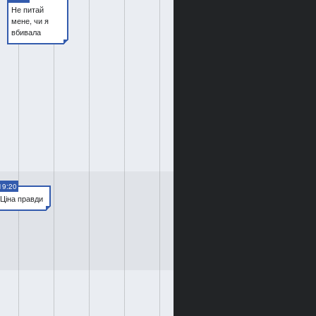
Не питай
мене, чи я
вбивала
19:20
Ціна правди