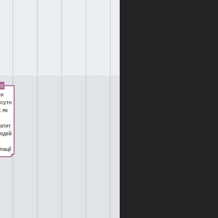
00
ти
исутн
: як
атит
людей
пації