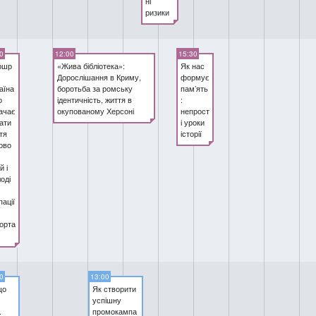
ні
ризики
0
12:00
15:30
ршр
«Жива бібліотека»:
Як нас
Дорослішання в Криму,
формує
аїна
боротьба за ромську
памʼять
о
ідентичність, життя в
:
ачає
окупованому Херсоні
непрост
ати
і уроки
тя
історії
ово
й і
оді
пації
орта
0
13:00
що
Як створити
успішну
.
промокампа