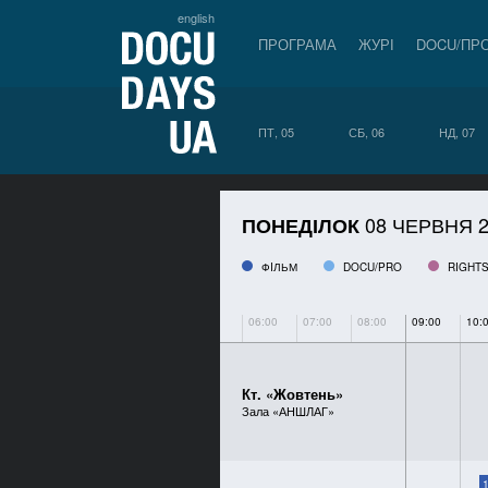
english
ПРОГРАМА
ЖУРІ
DOCU/ПР
ПТ, 05
СБ, 06
НД, 07
08 ЧЕРВНЯ 2
ПОНЕДІЛОК
ФIЛЬМ
DOCU/PRO
RIGHTS
06:00
07:00
08:00
09:00
10:
Кт. «Жовтень»
Зала «АНШЛАГ»
1