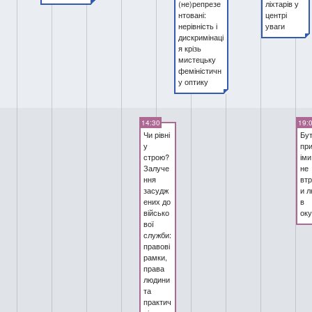
(не)репрезе
ліхтарів у
нтовані:
центрі
нерівність і
уваги
дискримінаці
я крізь
мистецьку
феміністичн
у оптику
14:30
19:
Чи рівні
Бу
у
пр
строю?
іми
Залуче
не
ння
втр
засудж
и 
ених до
в
військо
оку
вої
служби:
правові
рамки,
права
людини
та
практич