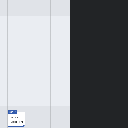
20:00
Ілюзія
тихої ночі