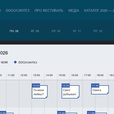
О
DOCU/СИНТЕЗ
ПРО ФЕСТИВАЛЬ
МЕДІА
КАТАЛОГ 2025 — 
ПН, 08
ВТ, 09
СР, 10
ЧТ, 11
ПТ, 12
026
 NOW!
DOCU/СИНТЕЗ
00
11:00
12:00
13:00
14:00
15:00
16:00
17:00
18:00
19:
13:00
15:20
17:40
Ти мене
Святі
Омега
любиш?
руйнувачі
0:20
15:00
17:20