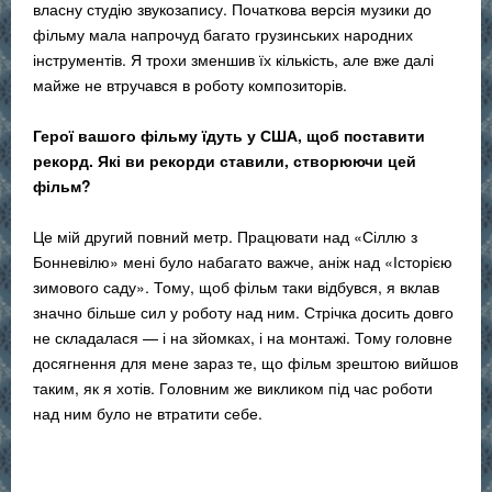
власну студію звукозапису. Початкова версія музики до
фільму мала напрочуд багато грузинських народних
інструментів. Я трохи зменшив їх кількість, але вже далі
майже не втручався в роботу композиторів.
Герої вашого фільму їдуть у США, щоб поставити
рекорд. Які ви рекорди ставили, створюючи цей
фільм?
Це мій другий повний метр. Працювати над «Сіллю з
Бонневілю» мені було набагато важче, аніж над «Історією
зимового саду». Тому, щоб фільм таки відбувся, я вклав
значно більше сил у роботу над ним. Стрічка досить довго
не складалася — і на зйомках, і на монтажі. Тому головне
досягнення для мене зараз те, що фільм зрештою вийшов
таким, як я хотів. Головним же викликом під час роботи
над ним було не втратити себе.