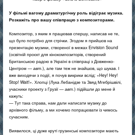
У фільмі вагому драматургічну роль відіграє музика.
Розкажіть про вашу співпрацю з композиторами.
Композитор, з яким я працював спершу, написав не те,
що було потрібно для стрічки. Згодом я прийшов на
презентацію музики, створеної в межах Envision Sound
(освітній проєкт для кінокомпозиторів, створений
Британською радою в Україні в співпраці з Довженко-
Центром
— авт.
), але там теж не знайшов, що шукав. І
вже виходячи з події, я почув викрики вслід: «Hey! Hey!
Stop! Wait!». Хлопці (Лука Лебанідзе та Звяд Мгебрішвілі,
учасники проекту з Грузії
— авт.
) підійшли до мене й
кажуть:
— Тут така справа, нам дали написати музику до
архівного фільму, а ми хочемо попрацювати із чимось
сучасним.
Виявилося, ці дуже круті грузинські композитори мають