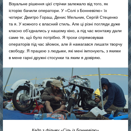
Візуальне рішення цієї стрічки залежало від того, як
історію бачили оператори. У «Солі з Бонневілю» їх
чотири: Дмитро Гораш, Денис Мельник, Сергій Стеценко
та я. У кожного є власний стиль. Але ці різні погляди дуже
класно об’єднались у нашому кіно, а під час монтажу дали
саме те, що́ було потрібно. Я трохи спрямовував
операторів під час зйомок, але й намагався лишати творчу
свободу. Я працюю з людьми, які мені імпонують, з якими
в мене гарні дружні стосунки та яким я довіряю.
Кадр з фільму «Сіль із Бонневілю»