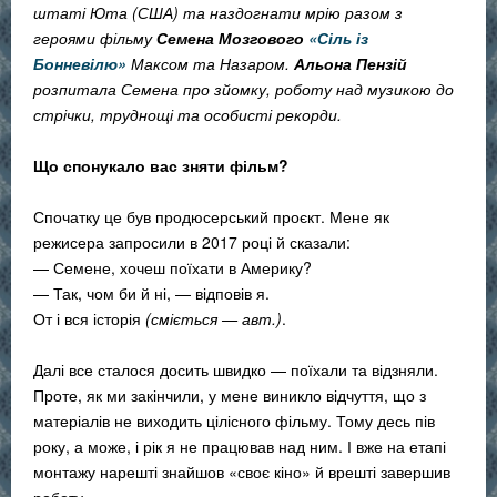
штаті Юта (США) та наздогнати мрію разом з
героями фільму
Семена Мозгового
«Сіль із
Бонневілю»
Максом та Назаром.
Альона Пензій
розпитала Семена про зйомку, роботу над музикою до
стрічки, труднощі та особисті рекорди.
Що спонукало вас зняти фільм?
Спочатку це був продюсерський проєкт. Мене як
режисера запросили в 2017 році й сказали:
— Семене, хочеш поїхати в Америку?
— Так, чом би й ні, — відповів я.
От і вся історія
(сміється
— авт.)
.
Далі все сталося досить швидко — поїхали та відзняли.
Проте, як ми закінчили, у мене виникло відчуття, що з
матеріалів не виходить цілісного фільму. Тому десь пів
року, а може, і рік я не працював над ним. І вже на етапі
монтажу нарешті знайшов «своє кіно» й врешті завершив