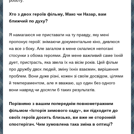
роботу.
Хто з двох героїв фільму, Макс чи Назар, вам
ближчий по духу?
Я намагаюся не приставати на ту правду, яку мені
пропонує герой: знімаючи документальне кіно, дивлюся
на все з боку. Але загалом в мене склалися непогані
стосунки з обома героями. Для мене важливий саме їхній
дует, пристрасть, яка звела їх на вісім років. Цей фільм
про дружбу двох людей, зміну їхніх взаємин, вирішення
проблем. Вони дуже різні, кожен зі своїм досвідом, цілями
й темпераментом, але я вважаю, що один без одного
вони навряд чи досягли б таких результатів.
Порівняно з вашим попереднім повнометражним
фільмом «Історія зимового саду», ви підходите до
своїх героїв досить близько, ви вже не сторонній
спостерігач. Чим зумовлена така зміна в оптиці?