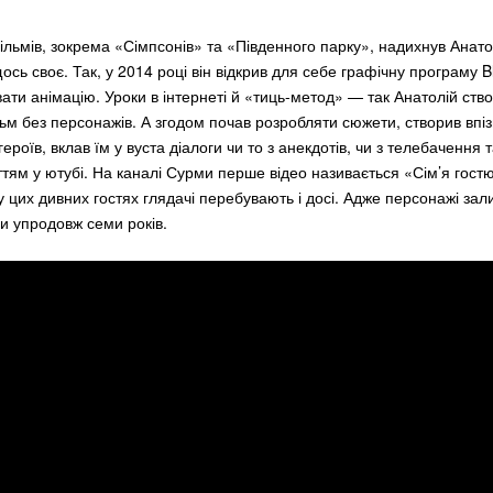
льмів, зокрема «Сімпсонів» та «Південного парку», надихнув Анат
сь своє. Так, у 2014 році він відкрив для себе графічну програму B
ати анімацію. Уроки в інтернеті й «тиць-метод» — так Анатолій ство
м без персонажів. А згодом почав розробляти сюжети, створив впі
роїв, вклав їм у вуста діалоги чи то з анекдотів, чи з телебачення т
тям у ютубі. На каналі Сурми перше відео називається «Сім’я гостює
у цих дивних гостях глядачі перебувають і досі. Адже персонажі за
 упродовж семи років.