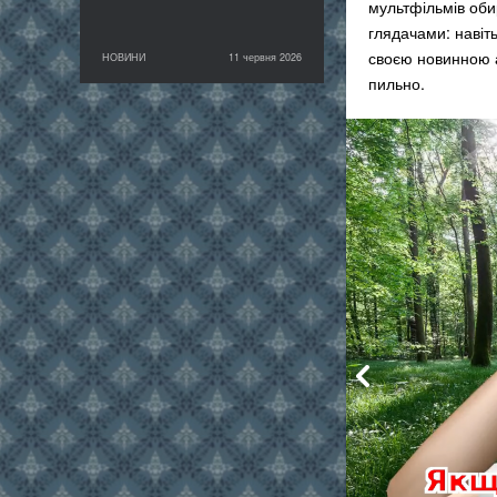
мультфільмів оби
глядачами: навіть
своєю новинною а
НОВИНИ
11 червня 2026
11 червня 2026
НОВИНИ
пильно.