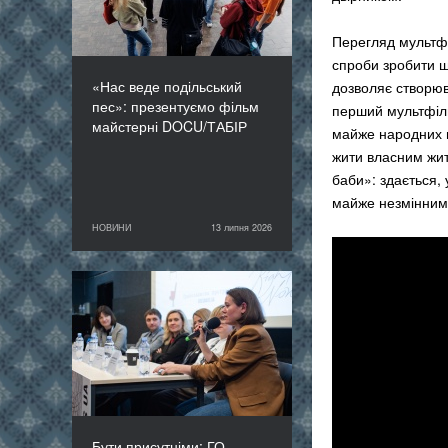
Перегляд мультфі
спроби зробити що
«Нас веде подільський
дозволяє створюв
пес»: презентуємо фільм
перший мультфіль
майстерні DOCU/ТАБІР
майже народних ге
жити власним жит
баби»: здається, 
майже незмінними
НОВИНИ
13 липня 2026
13 липня 2026
НОВИНИ
Бути присутніми: ГО
«Докудейз» розпочинає
інформаційну кампанію
про людей в окупації
Бути присутніми: ГО