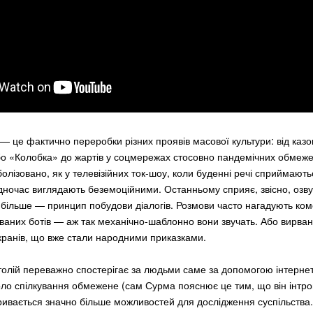
— це фактично переробки різних проявів масової культури: від казо
о «Колобка» до жартів у соцмережах стосовно пандемічних обмеже
болізовано, як у телевізійних ток-шоу, коли буденні речі сприймают
дночас виглядають беземоційними. Останньому сприяє, звісно, озв
більше — принцип побудови діалогів. Розмови часто нагадують ком
ваних ботів — аж так механічно-шаблонно вони звучать. Або вирван
еекранів, що вже стали народними приказками.
толій переважно спостерігає за людьми саме за допомогою інтернет
оло спілкування обмежене (сам Сурма пояснює це тим, що він інтров
ривається значно більше можливостей для дослідження суспільства.