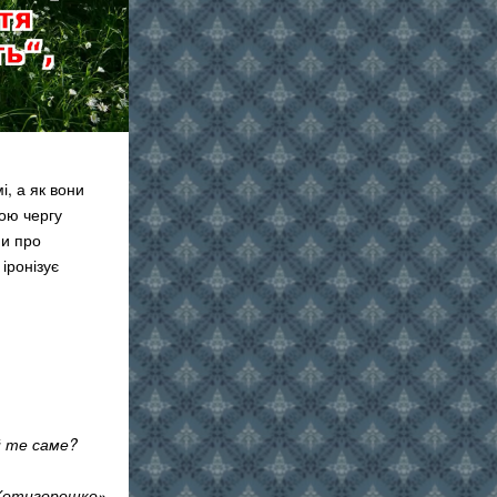
і, а як вони
ою чергу
ми про
іронізує
й те саме?
Котигорошко»