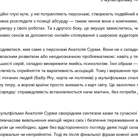
ційні глухі кути, у які потрапляють персонажі, створюють подвійний 
можна розглядати з позиції абсурду — таким чином вони є комічним
умору у своїх роботах. Та з другого боку, це змушує замислитись, 
 нових сенсів за допомогою онлайн-спілкування з широкою аудиторі
подивитися, ким саме є персонажі Анатолія Сурми. Вони не є склад
 власним розвитком або неоднозначною проблематикою: навіть у тих 
ьшості серій, складно виокремити якийсь психологізм. Їхні образи — 
легкість сприйняття та варіативність асоціацій. Тому і вирішення п
: поганих людей (Бабу-Ягу, чорта чи політиків) у мультфільмах спа
у тигру, а ворожі країни просто зникають з карт світу. Це захоплює
озрядку: справедливість встановлюється наче магічно, без потреби
мультфільми Анатолія Сурми своєрідним синтезом казки та сучасної 
 тимчасове вивільнення емоцій через сміх і безпечне переживання 
усім це необхідно, адже без відстороненого погляду деякі події скл
нормальні чи неприйнятні. Тоді як після фінальної фрази кожної ані