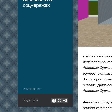
соцмережах
Дівчина з маскою
ленінопад у дит
Анатолія Сурми 
ретроспективи а
досліджуватимемо
виявляє. Ділимо
26 БЕРЕЗНЯ 2021
Анатолія Сурми.
ПОДІЛИТИСЯ
Анімація з прог
онлайн-кінотеат