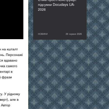
підсумки Docudays UA-
2026
НОВИНИ
26 червня 2026
26 червня 2026
НОВИНИ
к на кшталт
нь. Персонажі
ься вдавано
учка самого
ентарі в
і фрази
у. У рідному
ерт), але в
 Автор