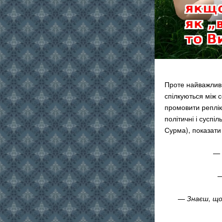
Проте найважливіш
спілкуються між 
промовити реплік
політичні і суспі
Сурма), показати
— 
—
— Знаєш, що