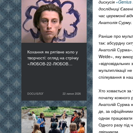
дискусія
«Genius 
Кохання як рятівне коло
дослідниці Євге
у творчості: огляд на
час церемонії в
стрічку «ЛЮБОВ-22-
Анатолія Сурму.
ЛЮБОВ» Єруна
Койманса
Раніше про мульт
так: абсурдну сит
Анатолій Сурма».
Кохання як рятівне коло у
Weide», яку вико
творчості: огляд на стрічку
«відповідальних з
«ЛЮБОВ-22-ЛЮБОВ…
мультиплікації н
спілкування в наш
Хто ховається за 
DOCU/БЛОГ
22 липня 2026
22 липня 2026
DOCU/БЛОГ
початку кожного 
Анатолій Сурма н
де, за офіційним
«Нас веде подільський
однак працювати 
пес»: презентуємо фільм
Одного разу під 
майстерні DOCU/ТАБІР
двірником.