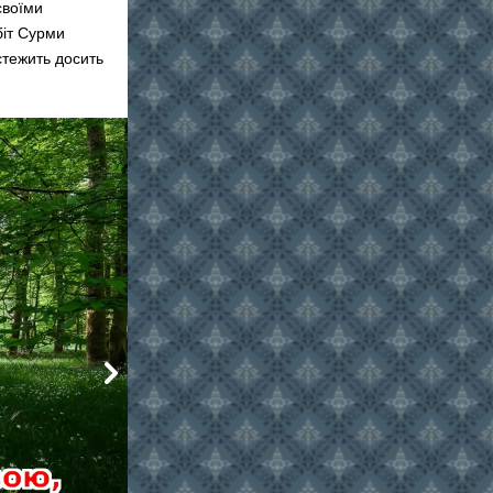
своїми
біт Сурми
тежить досить