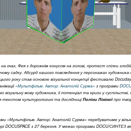
 на очах, Фея з дорожнім конусом на голові, протест спілки злоді
ячому садку. Абсурд нашого повсякдення у персонажах художника
цього року став основою візуальної концепції фестивалю Docuday
німації
«Мультфільм. Автор: Анатолій Сурма»
з програми
DOCU
 візуальну мову художника, її потенціал та кризи у суспільстві, 
ся текстом культурологині та дослідниці
Поліни Ліміної
про твор
рами «Мультфільм. Автор: Анатолій Сурма» перебуватиме у вільн
рі DOCUSPACE з 27 березня. У межах програми DOCU/СИНТЕЗ ві