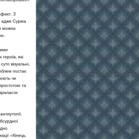
ефект. З
и, адже Сурма
чи можна
єю.
ними
героїв, які
суто візуальні,
роблем постає
люють чи
 простотою та
 докласти
антиутопії.
абсурдної
адно
мації
«Кінець.