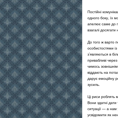
Постійні комуніка
одного боку, їх 
апелює саме до г
взагалі досягати
До того ж варто 
особистостями із
з’являються в біл
привабливі через 
чимось зовнішнім
віддають на потал
дарує емоційну р
зусиль.
Ці риси роблять 
Вони здатні дати
ситуації — а нам 
усвідомити як не