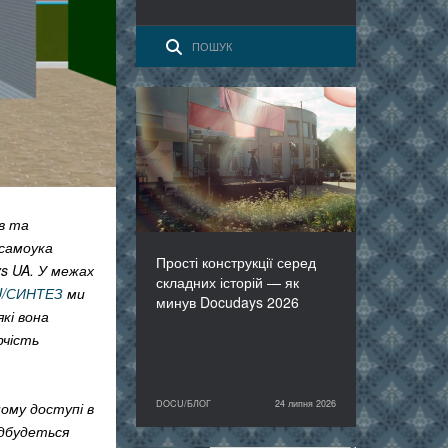
Прості конструкції серед
складних історій — як
минув Docudays 2026
їв та
-самоука
Прості конструкції серед
s UA. У межах
складних історій — як
/СИНТЕЗ
ми
минув Docudays 2026
які вона
чість
DOCU/БЛОГ
24 липня 2026
ому доступі в
24 липня 2026
DOCU/БЛОГ
дбудеться