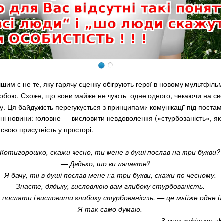
им є не те, яку гарячу сценку обігрують герої в новому мультфільм
собою. Схоже, що вони майже не чують одне одного, чекаючи на св
у. Ця байдужість перегукується з принципами комунікації під поста
льні новини: головне — висловити невдоволення («стурбованість», як 
 свою присутність у просторі.
Котигорошко, скажи чесно, ти мене в душі послав на три букви?
— Дядько, шо ви ляпаєте?
 Я бачу, ти в душі послав мене на три букви, скажи по-чесному.
— Знаєте, дядьку, висловлюю вам глибоку стурбованість.
 послати і висловити глибоку стурбованість, — це майже одне 
— Я так само думаю.
З мультфільму «