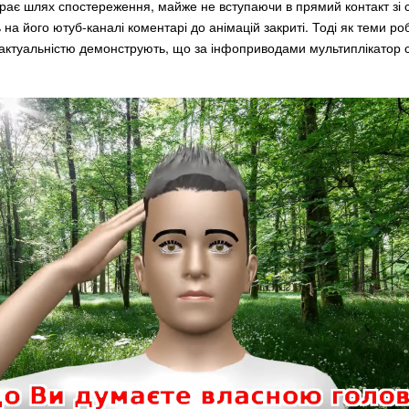
рає шлях спостереження, майже не вступаючи в прямий контакт зі 
 на його ютуб-каналі коментарі до анімацій закриті. Тоді як теми ро
ктуальністю демонструють, що за інфоприводами мультиплікатор с