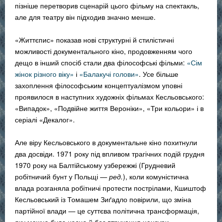
пізніше перетворив сценарій цього фільму на спектакль,
але для театру він підходив значно менше.
«Життєпис» показав нові структурні й стилістичні
можливості документального кіно, продовженням чого
дещо в інший спосіб стали два філософські фільми:
«Сім
жінок різного віку»
і
«Балакучі голови»
. Усе більше
захоплення філософським концептуалізмом уповні
проявилося в наступних художніх фільмах Кесльовського:
«Випадок», «Подвійне життя Вероніки», «Три кольори» і в
серіалі «Декалог».
Але віру Кесльовського в документальне кіно похитнули
два досвіди. 1971 року під впливом трагічних подій грудня
1970 року на Балтійському узбережжі (Грудневий
робітничий бунт у Польщі
— ред.
), коли комуністична
влада розганяла робітничі протести пострілами, Кшиштоф
Кесльовський із Томашем Зиґадло повірили, що зміна
партійної влади — це суттєва політична трансформація,
яку можна буде чесно й без втручання цензури