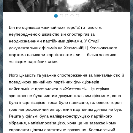
Він не оцінював «звичайних» героїв; і з такою ж
неупередженою цікавістю він спостерігав за
неоднозначними партійними діячами. У Студії
документальних фільмів на Хелмській[1] Кесльовського
жартома називали «орнітологом» чи — більш злостиво —
«співцем партійних сліз».
Його цікавість та уважне спостереження за ментальністю й
поведінкою звичайних партійних функціонерів
найсильніше проявилися в «Життєписі». Ця стрічка
зрештою не була чистим документальним фільмом, вона
була інсценізацією: текст було написано, головного героя
грав непрофесійний актор, який партійним діячем не був.
Решта у фільмі була напівреконструкцією партійного
зібрання, напівімпровізацією, хоча це не заважає йому
справляти цілком автентичне враження. Кесльовський