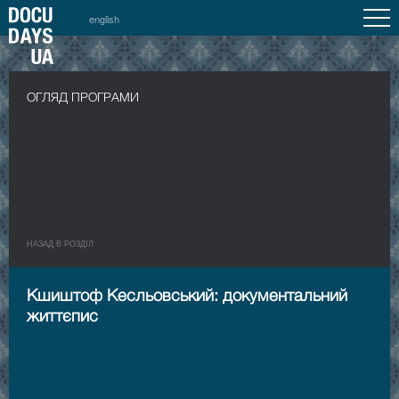
english
ОГЛЯД ПРОГРАМИ
НАЗАД В РОЗДIЛ
Кшиштоф Кесльовський: документальний
життєпис