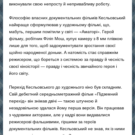
виконували свою непросту й непривабливу роботу.
Філософію власних документальних фільмів Кесльовський
найкраще сформулював у художньому фільмі, що,
мабуть, першим помітили у світі — «Аматорі». Герой
фільму, робітник Філіп Мош, купує камеру з 8 мм плівкою
лише для того, щоб задокументувати зростання своєї
щойно народженої доньки. А натомість стає справжнім
режисером, що бореться з системою за правду й чесність
своєї кіноісторії — правду і чесність звичайного героя і
його світу.
Перехід Кесльовського до художнього кіно був складним.
Свій дебютний середньометражний фільм «Підземний
перехід» він знімав двічі — такою штучною й
незадовільною здалася йому перша версія. Він працював
з чудовими акторами, але у кадрі вони видавалися
режисерові фальшивими, гіршими за героїв
документальних фільмів. Кесльовський не знав, як із ними