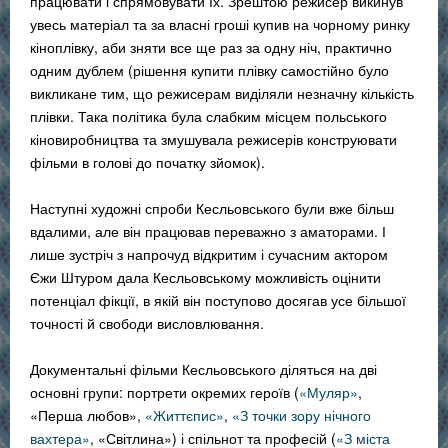
працювати і спрямовувати їх. Зрештою режисер викинув
увесь матеріал та за власні гроші купив на чорному ринку
кіноплівку, аби зняти все ще раз за одну ніч, практично
одним дублем (рішення купити плівку самостійно було
викликане тим, що режисерам виділяли незначну кількість
плівки. Така політика була слабким місцем польського
кіновиробництва та змушувала режисерів конструювати
фільми в голові до початку зйомок).
Наступні художні спроби Кесльовського були вже більш
вдалими, але він працював переважно з аматорами. І
лише зустріч з напрочуд відкритим і сучасним актором
Єжи Штуром дала Кесльовському можливість оцінити
потенціал фікції, в якій він поступово досягав усе більшої
точності й свободи висловлювання.
Документальні фільми Кесльовського діляться на дві
основні групи: портрети окремих героїв (
«Муляр»
,
«Перша любов»,
«Життєпис»
,
«З точки зору нічного
вахтера»
, «Світлина») і спільнот та професій (
«З міста