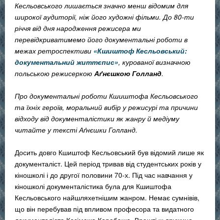
Кесльовського лишається значно менш відомим для
широкої аудиторії, ніж його художні фільми. До 80-ти
річчя від дня народження режисера ми
перевідкриватимемо його документальні роботи в
межах ретроспективи
«Кшиштоф Кесльовський:
документальний життєпис»
, курованої визначною
польською режисеркою
Аґнєшкою Голланд
.
Про документальні роботи Кшиштофа Кесльовського
та їхніх героїв, моральний вибір у режисурі та причини
відходу від документалістики як жанру й медіуму
читайте у тексті Аґнєшки Голланд.
Досить довго Кшиштоф Кесльовський був відомий лише як
документаліст. Цей період тривав від студентських років у
кіношколі і до другої половини 70-х. Під час навчання у
кіношколі документалістика була для Кшиштофа
Кесльовського найшляхетнішим жанром. Немає сумнівів,
що він перебував під впливом професора та видатного