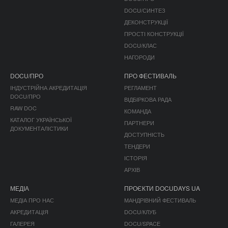
DOCU/СИНТЕЗ
ДЕКОНСТРУКЦІЇ
ПРОСТІ КОНСТРУКЦІЇ
DOCU/КЛАС
НАГОРОДИ
DOCU/ПРО
ПРО ФЕСТИВАЛЬ
ІНДУСТРІЙНА АКРЕДИТАЦІЯ
РЕГЛАМЕНТ
DOCU/ПРО
ВІДБІРКОВА РАДА
RAW DOC
КОМАНДА
КАТАЛОГ УКРАЇНСЬКОЇ
ПАРТНЕРИ
ДОКУМЕНТАЛІСТИКИ
ДОСТУПНІСТЬ
ТЕНДЕРИ
ІСТОРІЯ
АРХІВ
МЕДІА
ПРОЄКТИ DOCUDAYS UA
МЕДІА ПРО НАС
МАНДРІВНИЙ ФЕСТИВАЛЬ
АКРЕДИТАЦІЯ
DOCU/КЛУБ
ГАЛЕРЕЯ
DOCU/SPACE