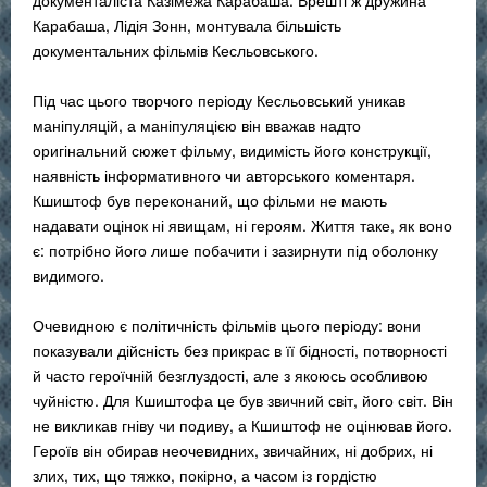
документаліста Казімежа Карабаша. Врешті ж дружина
Карабаша, Лідія Зонн, монтувала більшість
документальних фільмів Кесльовського.
Під час цього творчого періоду Кесльовський уникав
маніпуляцій, а маніпуляцією він вважав надто
оригінальний сюжет фільму, видимість його конструкції,
наявність інформативного чи авторського коментаря.
Кшиштоф був переконаний, що фільми не мають
надавати оцінок ні явищам, ні героям. Життя таке, як воно
є: потрібно його лише побачити і зазирнути під оболонку
видимого.
Очевидною є політичність фільмів цього періоду: вони
показували дійсність без прикрас в її бідності, потворності
й часто героїчній безглуздості, але з якоюсь особливою
чуйністю. Для Кшиштофа це був звичний світ, його світ. Він
не викликав гніву чи подиву, а Кшиштоф не оцінював його.
Героїв він обирав неочевидних, звичайних, ні добрих, ні
злих, тих, що тяжко, покірно, а часом із гордістю