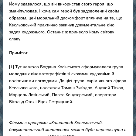
Йому здавалося, що він використав свого героя, що
зманіпулював. І хоча сам герой був задоволений своїм
образом, цей моральний дискомфорт вплинув на те, що
Кесльовський практично закинув документальне кіно
задля художнього. Останнє ж принесло йому світову
славу.
Примітки:
[1] Тут навколо Богдана Косінського сформувалася група
молодших кінематографістів зі схожими художніми й
політичними поглядами. До цієї групи, окрім явного лідера
Кесльовського, належали Томаш Зиґадло, Анджей Тітков,
Марцель Лозінський, Павел Кендзєрський, оператори
Вітольд Сток і Яцек Петрицький.
__________
Фільми з програми «Кшиштоф Кесльовський:
документальний життєпис» можна буде переглянути в