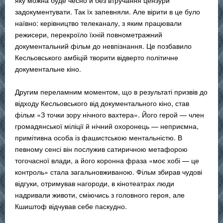
задокументувати. Так їх запевняли. Але вірити в це було
наївно: керівництво телеканалу, з яким працювали
режисери, перекроїло їхній повнометражний
документальний фільм до невпізнання. Це позбавило
Кесльовського амбіцій творити відверто політичне
документальне кіно.
Другим переламним моментом, що в результаті призвів до
відходу Кесльовського від документального кіно, став
фільм «З точки зору нічного вахтера». Його герой — член
громадянської міліції й нічний охоронець — неприємна,
примітивна особа із фашистською ментальністю. В
певному сенсі він послужив сатиричною метафорою
тогочасної влади, а його коронна фраза «моє хобі — це
контроль» стала загальновживаною. Фільм збирав чудові
відгуки, отримував нагороди, в кінотеатрах люди
надривали животи, сміючись з головного героя, але
Кшиштоф відчував себе паскудно.