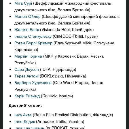
Міта Сурі
(Шеффілдський міжнародний фестиваль
документального кіно, Велика Британія)
Манон Ойлер
(Шеффілдський міжнародний фестиваль
документального кіно, Велика Британія)
Жасмін Базік
(Visions du Réel, Швейцарія)
Ілеана Станкулеску
(CinéDOC-Tbilisi, Грузія)
Роган Беррі Крікмер
(Единбурзький МКФ, Сполучене
Королівство)
Мартін Горина
(МКФ у Карлових Варах, Чеська
Республіка)
Сара Доусон
(IDFA, Нідерланди)
Терез Антоні
(DOKLeipzig, Німеччина)
Барбора Худечкова
(One World Prague, Чеська
Республіка)
Карін Ривкінд
(Docaviv, Ізраїль)
Дистриб’ютори:
Інка Ахте
(Raina Film Festival Distribution, Фінляндія)
Ілля Дядик
(Arthouse Traffic, Україна)
Ілля Гладштейн
(86PROKAT, Україна)