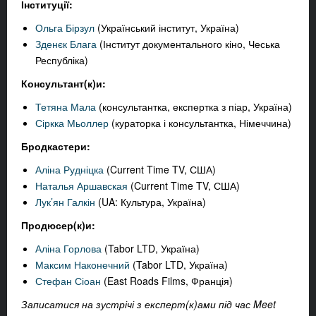
Інституції:
Ольга Бірзул
(Український інститут, Україна)
Зденєк Блага
(Інститут документального кіно, Чеська
Республіка)
Консультант(к)и:
Тетяна Мала
(консультантка, експертка з піар, Україна)
Сіркка Мьоллер
(кураторка і консультантка, Німеччина)
Бродкастери:
Аліна Рудніцка
(Current Time TV, США)
Наталья Аршавская
(Current Time TV, США)
Лук’ян Галкін
(UA: Культура, Україна)
Продюсер(к)и:
Аліна Горлова
(Tabor LTD, Україна)
Максим Наконечний
(Tabor LTD, Україна)
Стефан Сіоан
(East Roads Films, Франція)
Записатися
на
зустрічі
з
експерт
(к
)ами
під
час
Meet