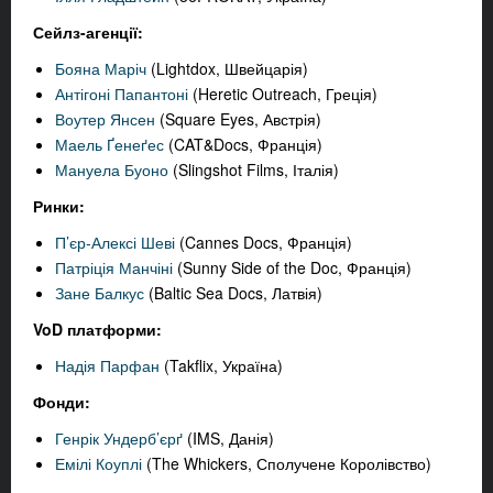
Сейлз-агенції:
Бояна Маріч
(Lightdox, Швейцарія)
Антігоні Папантоні
(Heretic Outreach, Греція)
Воутер Янсен
(Square Eyes, Австрія)
Маель Ґенеґес
(CAT&Docs, Франція)
Мануела Буоно
(Slingshot Films, Італія)
Ринки:
П’єр-Алексі Шеві
(Cannes Docs, Франція)
Патріція Манчіні
(Sunny Side of the Doc, Франція)
Зане Балкус
(Baltic Sea Docs, Латвія)
VoD платформи:
Надія Парфан
(Takflix, Україна)
Фонди:
Генрік Ундерб’єрґ
(IMS, Данія)
Емілі Коуплі
(The Whickers, Сполучене Королівство)