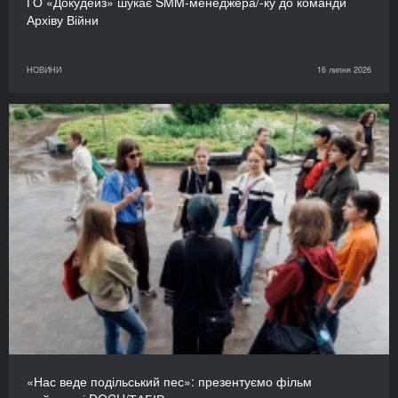
ГО «Докудейз» шукає SMM-менеджера/-ку до команди
Архіву Війни
НОВИНИ
16 липня 2026
«Нас веде подільський пес»: презентуємо фільм