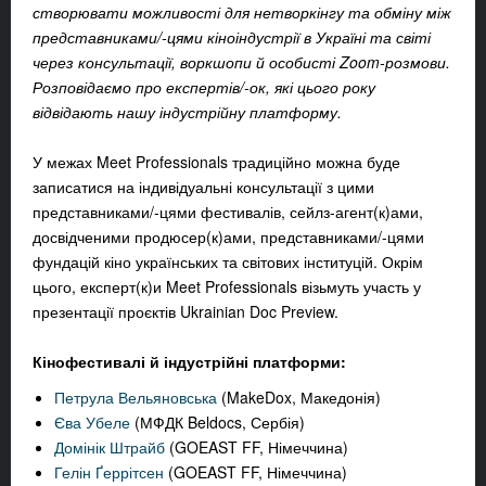
створювати можливості для нетворкінгу та обміну між
представниками/-цями кіноіндустрії в Україні та світі
через консультації, воркшопи й особисті Zoom-розмови.
Розповідаємо про експертів/-ок, які цього року
відвідають нашу індустрійну платформу.
У межах Meet Professionals традиційно можна буде
записатися на індивідуальні консультації з цими
представниками/-цями фестивалів, сейлз-агент(к)ами,
досвідченими продюсер(к)ами, представниками/-цями
фундацій кіно українських та світових інституцій. Окрім
цього, експерт(к)и Meet Professionals візьмуть участь у
презентації проєктів Ukrainian Doc Preview.
Кінофестивалі й індустрійні платформи:
Петрула Вельяновська
(MakeDox, Македонія)
Єва Убеле
(МФДК Beldocs, Сербія)
Домінік Штрайб
(GOEAST FF, Німеччина)
Гелін Ґеррітсен
(GOEAST FF, Німеччина)