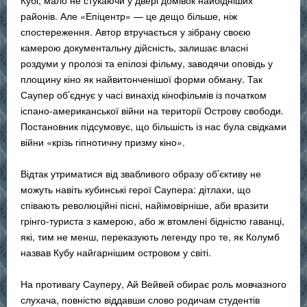
Кубі, мало не стукаючи у двері домівок найбідніших
районів. Але «Епіцентр» — це дещо більше, ніж
спостереження. Автор втручається у зібрану своєю
камерою документальну дійсність, залишає власні
роздуми у пролозі та епілозі фільму, заводячи оповідь у
площину кіно як найвитонченішої форми обману. Так
Саупер об’єднує у часі винахід кінофільмів із початком
іспано-американської війни на території Острову свободи.
Постановник підсумовує, що більшість із нас була свідками
війни «крізь гіпнотичну призму кіно».
Відтак утриматися від звабливого образу об’єктиву не
можуть навіть кубинські герої Саупера: дітлахи, що
співають революційні пісні, найімовірніше, аби вразити
грінго-туриста з камерою, або ж втомлені бідністю гаванці,
які, тим не менш, переказують легенду про те, як Колумб
назвав Кубу найгарнішим островом у світі.
На противагу Сауперу, Ай Вейвей обирає роль мовчазного
слухача, повністю віддавши слово родичам студентів