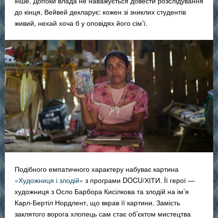
інше. Допоки влада не наважується довести розслідування
до кінця, Вейвей декларує: кожен зі зниклих студентів
живий, нехай хоча б у оповідях його сім’ї.
Подібного емпатичного характеру набуває картина
«Художниця і злодій»
з програми DOCU/ХІТИ. Її герої —
художниця з Осло Барбора Кисілкова та злодій на ім’я
Карл-Бертіл Нордлент, що вкрав її картини. Замість
заклятого ворога хлопець сам стає об’єктом мистецтва