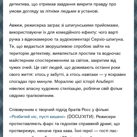
детектива, що отримав завдання викрити правду про
умови догляду за літніми людьми в установі.
Авжеж, режисерка заграє зі шпигунськими прийомами,
використовуючи їх для комедійного ефекту: чого варті
ручка з відеокамерою та аудіокоментарі Серхіо-шпигуна.
Те, що видається зворушливою спробою зайти на
територію детективу, виявляється простим та водночас
майстерним спостереженням за світом, закритим від
чужих очей. Це світ людей, що доживають останні роки
свого життя: хтось у забутті, а хтось навпаки — у яскравих
спогадах про минуле. Мораллю цієї історії Альберті
нівелює власну художню стилізацію, роблячи свій фільм
свідомо трагікомічним.
Співзвучним є творчий підхід братів Росс у фільмі
«Розбитий ніс, пусті кишені»
(DOCU/ХІТИ). Режисери
протиставляють фарс та гедонізм справжній драмі, що
протвережує, неначе гірка кава. Їхні герої — гості лас-