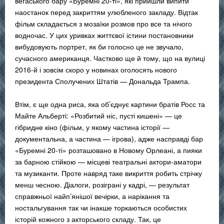
вегаського бару «Буремні 20-ті», які прийшли випити
наостанок перед закриттям улюбленого закладу. Відтак
фільм складається з мозаїки розмов про все та нічого
водночас. У цих уривках життєвої істини постановники
вибудовують портрет, як би голосно це не звучало,
сучасного американця. Частково ще й тому, що на вулиці
2016-й і зовсім скоро у новинах оголосять нового
президента Сполучених Штатів — Дональда Трампа.
Втім, є ще одна риса, яка об’єднує картини братів Росс та
Майте Альберті: «Розбитий ніс, пусті кишені» — це
гібридне кіно (фільм, у якому частина історії —
документальна, а частина — ігрова), адже насправді бар
«Буремні 20-ті» розташовано в Новому Орлеані, а пияки
за барною стійкою — місцеві театральні актори-аматори
та музиканти. Проте навряд таке викриття робить стрічку
менш чесною. Діалоги, розіграні у кадрі, — результат
справжньої найп’янішої вечірки, а нарікання та
ностальгування так чи інакше торкаються особистих
історій кожного з акторського складу. Так, це