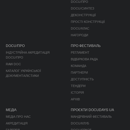
DOCU/ПРО
DOCU/СИНТЕЗ
ДЕКОНСТРУКЦІЇ
ПРОСТІ КОНСТРУКЦІЇ
DOCU/КЛАС
НАГОРОДИ
DOCU/ПРО
ПРО ФЕСТИВАЛЬ
ІНДУСТРІЙНА АКРЕДИТАЦІЯ
РЕГЛАМЕНТ
DOCU/ПРО
ВІДБІРКОВА РАДА
RAW DOC
КОМАНДА
КАТАЛОГ УКРАЇНСЬКОЇ
ПАРТНЕРИ
ДОКУМЕНТАЛІСТИКИ
ДОСТУПНІСТЬ
ТЕНДЕРИ
ІСТОРІЯ
АРХІВ
МЕДІА
ПРОЄКТИ DOCUDAYS UA
МЕДІА ПРО НАС
МАНДРІВНИЙ ФЕСТИВАЛЬ
АКРЕДИТАЦІЯ
DOCU/КЛУБ
ГАЛЕРЕЯ
DOCU/SPACE