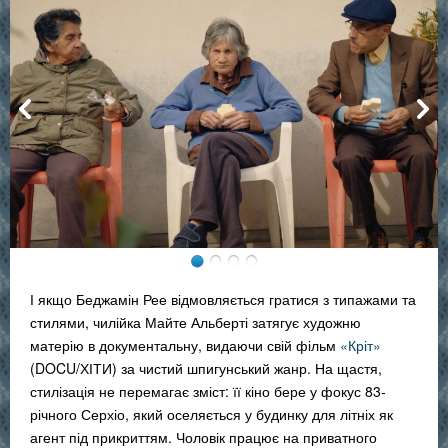
І якщо Беджамін Рее відмовляється гратися з типажами та
стилями, чилійка Майте Альберті затягує художню
матерію в документальну, видаючи свій фільм
«Кріт»
(DOCU/ХІТИ) за чистий шпигунський жанр. На щастя,
стилізація не перемагає зміст: її кіно бере у фокус 83-
річного Серхіо, який оселяється у будинку для літніх як
агент під прикриттям. Чоловік працює на приватного