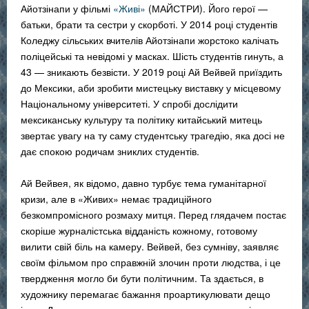
Айотзінапи у фільмі
«Живі»
(МАЙСТРИ). Його герої —
батьки, брати та сестри у скорботі. У 2014 році студентів
Коледжу сільських вчителів Айотзінапи жорстоко калічать
поліцейські та невідомі у масках. Шість студентів гинуть, а
43 — зникають безвісти. У 2019 році Ай Вейвей приїздить
до Мексики, аби зробити мистецьку виставку у місцевому
Національному університеті. У спробі дослідити
мексиканську культуру та політику китайський митець
звертає увагу на ту саму студентську трагедію, яка досі не
дає спокою родичам зниклих студентів.
Ай Вейвея, як відомо, давно турбує тема гуманітарної
кризи, але в «Живих» немає традиційного
безкомпромісного розмаху митця. Перед глядачем постає
скоріше журналістська відданість кожному, готовому
вилити свій біль на камеру. Вейвей, без сумніву, заявляє
своїм фільмом про справжній злочин проти людства, і це
твердження могло би бути політичним. Та здається, в
художнику перемагає бажання проартикулювати дещо