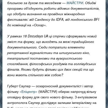
близькою за духом та меседжем
—
МАЙСТРИ
. Обидві
програми об’єднують роботи відомих документалістів,
що здобули визнання на провідних міжнародних
фестивалях: від Санденсу до IDFA, від лондонського BFI
до номінації на «Оскар».
У рамках 18 Docudays UA ці стрічки сформували новий
зміст та форму, що виходять за межі традиційного
документального. Сюди потрапили елементи
репортажної журналістики та шпигунського кіно,
театральної постановки та вуаєристського
споглядання, філософських роздумів та голлівудських
фіналів. Якими будуть фільми цих двох секцій та що
вони мають спільного між собою?
Губерт Саупер — оскароносний документаліст і автор
фільму
«Епіцентр»
(МАЙСТРИ) обирає напрочуд вільну
оповідну форму для свого нового фільму. З ентузіазмом
антрополога Саупер досліджує залишки імперіалізму на