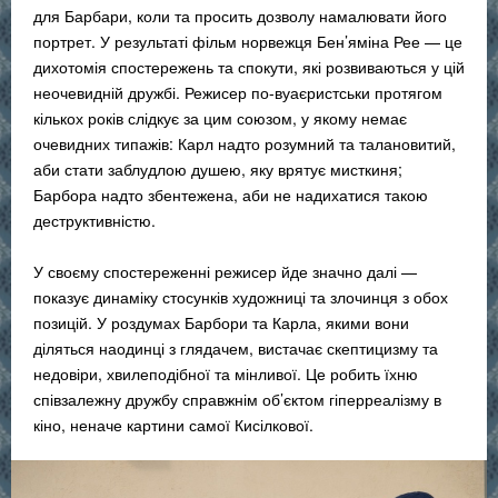
для Барбари, коли та просить дозволу намалювати його
портрет. У результаті фільм норвежця Бен’яміна Рее — це
дихотомія спостережень та спокути, які розвиваються у цій
неочевидній дружбі. Режисер по-вуаєристськи протягом
кількох років слідкує за цим союзом, у якому немає
очевидних типажів: Карл надто розумний та талановитий,
аби стати заблудлою душею, яку врятує мисткиня;
Барбора надто збентежена, аби не надихатися такою
деструктивністю.
У своєму спостереженні режисер йде значно далі —
показує динаміку стосунків художниці та злочинця з обох
позицій. У роздумах Барбори та Карла, якими вони
діляться наодинці з глядачем, вистачає скептицизму та
недовіри, хвилеподібної та мінливої. Це робить їхню
співзалежну дружбу справжнім об’єктом гіперреалізму в
кіно, неначе картини самої Кисілкової.