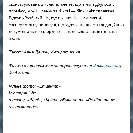
сконструйована дійсність, але те, що в ній відбулося у
проміжку між 11 ранку та 4 ночі — більш ніж справжнє.
Відтак «Розбитий ніс, пусті кишені» — сміливий
експеримент у режисурі, що чудово працює з традиційною
документальною формою — як до свого викриття, так і
після.
Текст: Анна Дацюк, кінокритикиня.
Фільми з програм можна переглянути на
docuspace.org
до 4 квітня.
Чільне фото: «Епіцентр».
Ілюстрації до
тексту: «Живі», «Кріт»,
«Епіцентр»,
«Розбитий ніс,
пусті кишені».