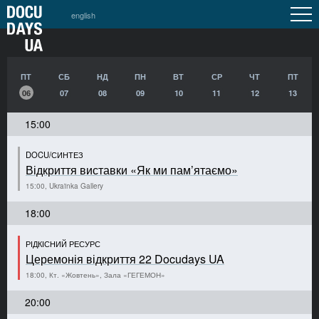
english
ПТ
СБ
НД
ПН
ВТ
СР
ЧТ
ПТ
06
07
08
09
10
11
12
13
15:00
DOCU/СИНТЕЗ
Відкриття виставки «Як ми пам’ятаємо»
15:00, Ukraïnka Gallery
18:00
РІДКІСНИЙ РЕСУРС
Церемонія відкриття 22 Docudays UA
18:00, Кт. «Жовтень», Зала «ГЕГЕМОН»
20:00