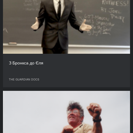
З Бронкса до Єля
THE GUARDIAN DOCS