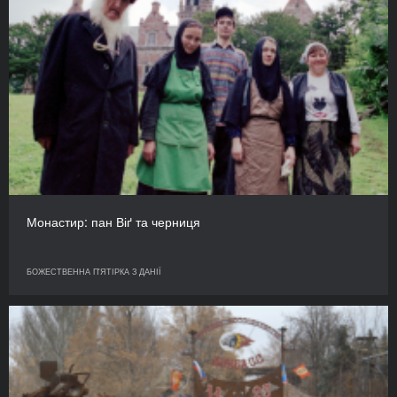
Монастир: пан Віґ та черниця
БОЖЕСТВЕННА П'ЯТІРКА З ДАНІЇ