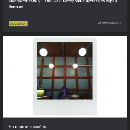
Кінофестиваль у Салоніках: моторошно чуттєво та вкрай
близько
23 листопада 2018
DOCU/БЛОГ
На перетині свобод