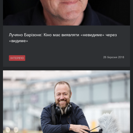
Лучяно Барізоне: Кіно має виявляти «невидиме» через
«видиме»
26 березня 2018
ІНТЕРВ'Ю